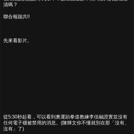
清嗎 ?
聯合報踹共!!
先來看影片。
從5:30秒起看，可以看到奧運跆拳道教練李佳融證實並沒有
任何電子襪被禁用的消息。(陳輝文你不懂就別在那「沒有、
沒有」了)