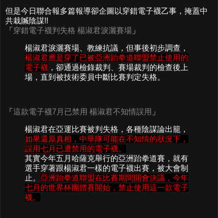
但是今日聯合報多篇報導卻企圖以穿錯電子襪乙事，掩蓋中
共栽贓陰謀!!
「
穿錯電子襪判失格 楊淑君淚灑賽場
」
楊淑君淚灑賽場、教練抗議，但事後初步調查，
楊淑君應是穿了已被亞洲跆拳道聯盟禁止使用的
電子襪
，卻通過檢錄裁判、賽場裁判的檢查後上
場，直到被技術委員中斷比賽判定失格。
「
這款電子襪7月已禁用 楊淑君不知情誤用
」
楊淑君在亞運比賽被判失格，各種陰謀論出籠，
如果還原真相，中華隊可能在不知情的狀況下，
誤用七月已遭禁用的電子襪。
其實今年五月哈薩克舉行的亞洲跆拳道賽，就有
選手穿著跟楊淑君一樣的電子襪出賽，被大會制
止。
亞洲跆拳道聯盟在比賽期間開會決議，今年
七月的世界杯團體賽開始，禁止使用這一款電子
襪。