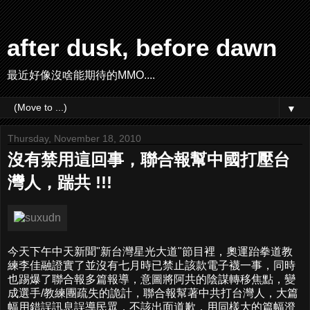
after dusk, before dawn
最近好像沒啥能期待的MMO....
▼
Thursday, November 18, 2010
沒有禁用這回事，聯合報幫中國打壓台
灣人，踹共 !!!
今天下午中天新聞"新台灣星光大道"節目裡，奧運跆拳道教
練李佳融證實了並沒有七月時已禁止該款電子襪一事，同時
也踢爆了聯合報多篇報導，意圖將阿共的陰謀轉移焦點，變
成選手/教練團疏失的詭計，聯合報幫著中共打台灣人，大篇
幅用錯誤訊息誤導民眾，不該出面道歉，用同樣大的篇幅澄