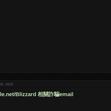
28, 2010
e.net/Blizzard 相關詐騙email