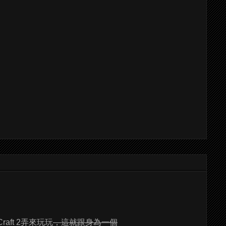
aft 2弄來玩玩
，這就跟身為一個