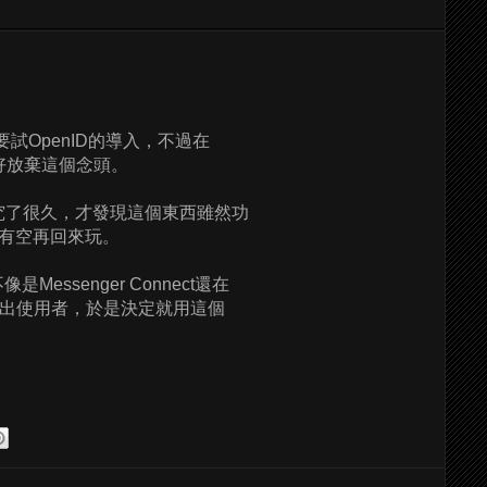
ve也要試OpenID的導入，不過在
好放棄這個念頭。
究了很久，才發現這個東西雖然功
有空再回來玩。
essenger Connect還在
別出使用者，於是決定就用這個