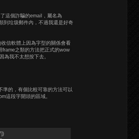
到了這個詐騙的email，屬名為
動歸類到垃圾郵件內，不過我還是好奇
他收信軟體上因為字型的關係會看
frame之類的方法把正式的wow
因為我不太想按下去。
者都是不準的，有個比較可靠的方法可以
from這段字開頭的區域。
])