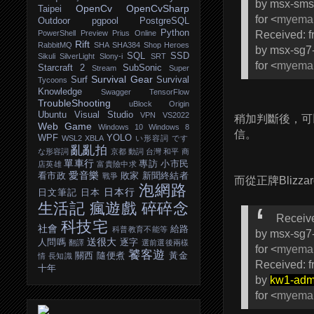
by msx-sms
OpenCv
OpenCvSharp
Taipei
for <
myemai
Outdoor
pgpool
PostgreSQL
Python
Received: 
PowerShell
Preview
Prius Online
Rift
RabbitMQ
SHA
SHA384
Shop Heroes
by msx-sg7-
SQL
SSD
Sikuli
SilverLight
Slony-i
SRT
for <
myemai
Starcraft 2
SubSonic
Stream
Super
Survival Gear
Surf
Survival
Tycoons
Knowledge
Swagger
TensorFlow
TroubleShooting
uBlock Origin
Ubuntu
Visual Studio
VPN
VS2022
稍加判斷後，可
Web Game
Windows 10
Windows 8
信。
WPF
YOLO
WSL2
XBLA
い形容詞
です
亂亂拍
な形容詞
京都
動詞
台灣
和平
商
單車行
專訪
小市民
店英雄
富貴險中求
愛音樂
看市政
敗家
新聞終結者
戰爭
而從正牌Blizz
泡網路
日本行
日文筆記
日本
生活記
瘋遊戲
碎碎念
Receive
科技宅
社會
給路
科普教育不能等
by msx-sg7-
送很大
人問嗎
逐字
翻譯
選前選後兩樣
for <
myemai
饕客遊
關西
隨便煮
黃金
情
長知識
Received: 
十年
by
kw1-adm
for <
myemai