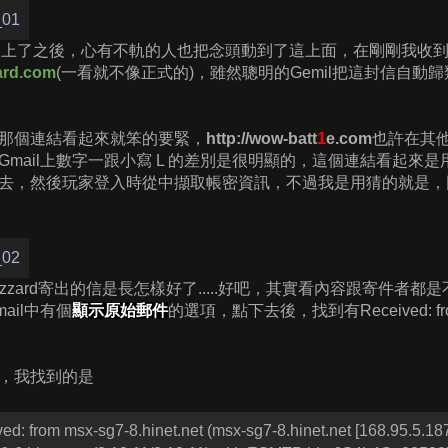
rCraft 2 上了之後，心有不軌的人也把念頭動到了這上面，在剛剛我收
rd.com
(一看就不像正式的)，雖然聰明的Gemil把這封信自
那個連結看起來就笨的要緊，
http://wow-batt
1
e.com
也許在其
mail上數字一跟小寫 L 的差別是很明顯的，這個連結看起來是用
去，然後玩家登入時從中擷取帳密資訊，不過我是用猜的就是，
izzard寄出的信是長怎樣好了.....好吧，其實看內容跟寄件
ail中有個
顯示原始郵件
的選項，點下去後，找到有Received: 
，我找到的是
ed: from msx-sg7-8.hinet.net (msx-sg7-8.hinet.net [168.95.5.187