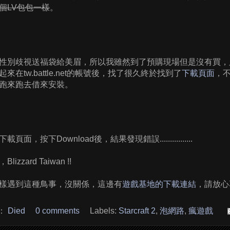
個LV包包一樣
。
性別歧視送福袋給美眉，所以我雖然到了預購現場但是沒有買，
在tw.battle.net的帳號後，找了很久終於找到了
下載頁面
，
跑來跑去借來安裝。
面，按下Download後，結果發現錯誤................
zzard Taiwan !!
樣遇到這種鳥事，沒關係，這邊有
遊戲基地的下載連結
，請放心享
：
Died
0 comments
Labels:
Starcraft 2
,
泡網路
,
瘋遊戲