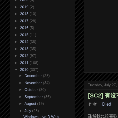
►
2019
(2)
►
2018
(10)
►
2017
(28)
►
2016
(5)
►
2015
(11)
►
2014
(38)
►
2013
(35)
►
2012
(97)
►
2011
(168)
▼
2010
(307)
►
December
(28)
►
November
(34)
Tuesday, July 27,
►
October
(30)
[SC2] 
►
September
(36)
►
August
(19)
作者：
Died
▼
July
(28)
雖然我比較喜歡D
Windows LiveID Web