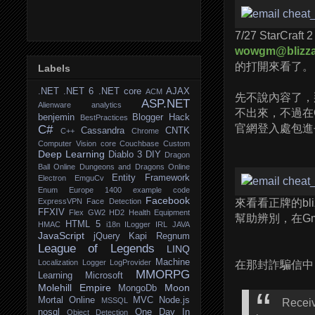
7/27 Sta
wowgm@blizza
的打開來看了。
Labels
.NET
.NET 6
.NET core
AJAX
ACM
先不說內容了，
ASP.NET
Alienware
analytics
不出來，不過在G
benjemin
Blogger Hack
BestPractices
官網登入處包進
C#
Cassandra
CNTK
C++
Chrome
Computer Vision
core
Couchbase
Custom
Deep Learning
Diablo 3
DIY
Dragon
Ball Online
Dungeons and Dragons Online
Entity Framework
Electron
EmguCv
Enum
Europe 1400
example code
Facebook
ExpressVPN
Face Detection
來看看正牌的bl
FFXIV
Flex
GW2
HD2
Health Equipment
幫助辨別，在Gm
HTML 5
HMAC
i18n
ILogger
IRL
JAVA
JavaScript
jQuery
Kapi Regnum
League of Legends
LINQ
Machine
Localization
Logger
LogProvider
在那封詐騙信中
MMORPG
Learning
Microsoft
Molehill Empire
Moon
MongoDb
Mortal Online
MVC
Node.js
MSSQL
Receiv
nosql
One Day In
Object Detection