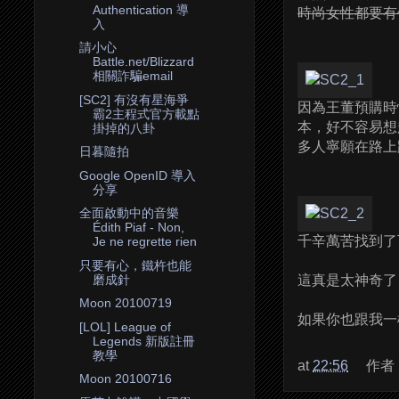
Authentication 導
時尚女性都要有
入
請小心
Battle.net/Blizzard
相關詐騙email
[SC2] 有沒有星海爭
因為王董預購時
霸2主程式官方載點
本，好不容易想起來
掛掉的八卦
多人寧願在路上
日暮隨拍
Google OpenID 導入
分享
全面啟動中的音樂
Édith Piaf - Non,
千辛萬苦找到了下載頁
Je ne regrette rien
只要有心，鐵杵也能
磨成針
這真是太神奇了，Bli
Moon 20100719
如果你也跟我一
[LOL] League of
Legends 新版註冊
教學
at
22:56
作者
Moon 20100716