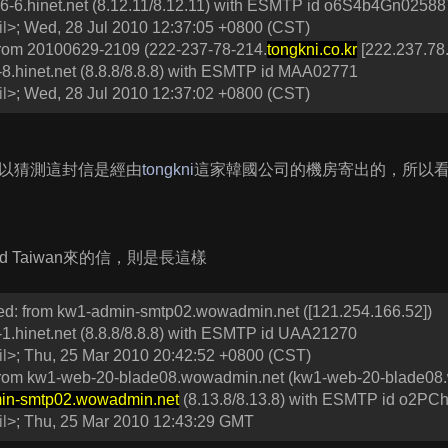
6-6.hinet.net (8.12.11/8.12.11) with ESMTP id o6S4b4Gn02588
l
>; Wed, 28 Jul 2010 12:37:05 +0800 (CST)
from 20100629-2109 (222-237-78-214.
tongkni.co.kr
[222.237.78.
8.hinet.net (8.8.8/8.8.8) with ESMTP id MAA02771
l
>; Wed, 28 Jul 2010 12:37:02 +0800 (CST)
以猜測這封信是經由
tongkni
這家韓國公司的機房寄出的，所以看起來
ard Taiwan來的信，則是長這樣
d: from kw1-admin-smtp02.wowadmin.net ([121.254.166.52])
1.hinet.net (8.8.8/8.8.8) with ESMTP id UAA21270
l
>; Thu, 25 Mar 2010 20:42:52 +0800 (CST)
from kw1-web-20-blade08.wowadmin.net (kw1-web-20-blade08.w
in-smtp02.wowadmin.net
(8.13.8/8.13.8) with ESMTP id o2P
l
>; Thu, 25 Mar 2010 12:43:29 GMT