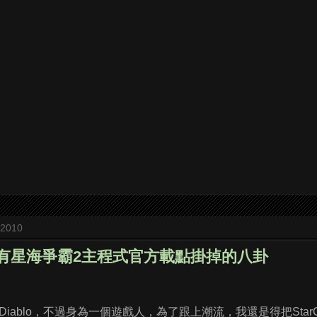
 2010
有沒有星海爭霸2主程式官方載點掛掉的八卦
iablo，不過身為一個遊戲人，為了跟上潮流，我還是得把StarCr