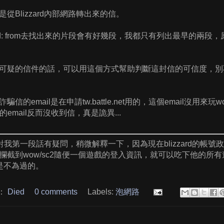
從Blizzard內部網路轉出來的信。
ved: from去找出來的片段會有好幾段，我都只有列出最早的兩
可疑的信件的話，可以用這個方式幫助判斷這封信的可信度，別
信的email是在申請tw.battle.net用的，這個email沒用
t帳號的email反而沒收到信，真是詭異...
對我第一段話有疑問，稍微解釋一下，因為現在blizzard的帳號政
截到wow/sc2隨便一個遊戲的登入資訊，就可以吃下他的所有遊戲
也是不為過的。
：
Died
0 comments
Labels:
泡網路