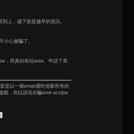
段，原則上，越下面是越早的資訊。
不小心被騙了。
來玩wow，而真的有玩wow、申請了美
策是以一個email通吃他家所有的
，所以說現在騙wow acc/pw