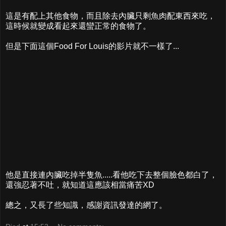
這是有配上其他食物，而且除去內臟只剩魚肉配東西來吃，
這時候就變成看起來還蠻正常的食物了。
但是下面這個Food For Louis的影片就不一樣了...
他是直接連內臟吃掉半隻魚.....看他吃下去整個臉色都白了，
還強忍著不吐，就知道這應該相當痛苦XD
總之，又長了些知識，感謝資訊發達的網了。