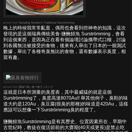
picture from
Sampling Sweden’s Traditional Surströmming
晚上的時候我常常亂逛，偶而也會看到些神奇的知識，這次
發現的是這個瑞典傳統美食-鹽醃鯡魚 Surströmming，會看
到這個東西，是因為正在看有個論壇討論攜帶式口糧，討論
到各國無法被接受的食物，後來有人舉出了日本的一個測試
數據，舉出了各種奇臭無比的食物，還有數據表示臭度，相
當有趣。
picture from
図録▽臭い食べ物ランキング
這就是日本所測量的臭度表，其中最威猛的就是這個
Surströmming了，臭度高達8070Au!! 舉其他例子，臭鞋的味
道大約是120Au，臭豆腐(很臭的那種)的味道是420Au，這樣
應該可以想像一下Surströmming臭的程度了。
鹽醃鯡魚Surströmming是有其歷史、位置因素所在，早期中
古世紀時，教徒在復活節前的大齋期(40天或更長)是禁止吃