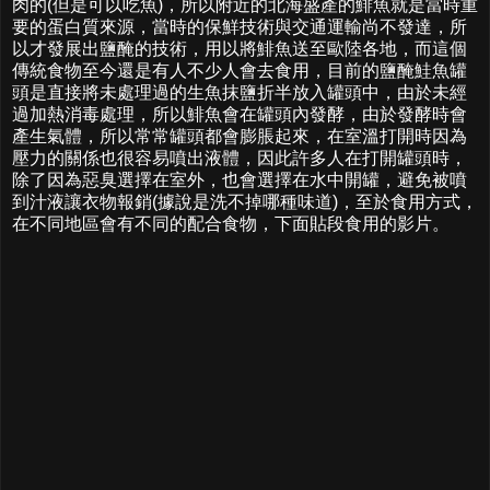
肉的(但是可以吃魚)，所以附近的北海盛產的鯡魚就是當時重
要的蛋白質來源，當時的保鮮技術與交通運輸尚不發達，所
以才發展出鹽醃的技術，用以將鯡魚送至歐陸各地，而這個
傳統食物至今還是有人不少人會去食用，目前的鹽醃鮭魚罐
頭是直接將未處理過的生魚抹鹽折半放入罐頭中，由於未經
過加熱消毒處理，所以鯡魚會在罐頭內發酵，由於發酵時會
產生氣體，所以常常罐頭都會膨脹起來，在室溫打開時因為
壓力的關係也很容易噴出液體，因此許多人在打開罐頭時，
除了因為惡臭選擇在室外，也會選擇在水中開罐，避免被噴
到汁液讓衣物報銷(據說是洗不掉哪種味道)，至於食用方式，
在不同地區會有不同的配合食物，下面貼段食用的影片。