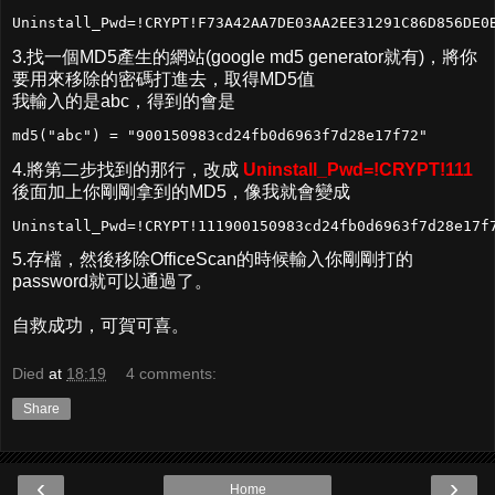
Uninstall_Pwd=!CRYPT!F73A42AA7DE03AA2EE31291C86D856DE0
3.找一個MD5產生的網站(google md5 generator就有)，將你
要用來移除的密碼打進去，取得MD5值
我輸入的是abc，得到的會是
md5("abc") = "900150983cd24fb0d6963f7d28e17f72"
4.將第二步找到的那行，改成
Uninstall_Pwd=!CRYPT!111
後面加上你剛剛拿到的MD5，像我就會變成
Uninstall_Pwd=!CRYPT!111900150983cd24fb0d6963f7d28e17f
5.存檔，然後移除OfficeScan的時候輸入你剛剛打的
password就可以通過了。
自救成功，可賀可喜。
Died
at
18:19
4 comments:
Share
‹
›
Home