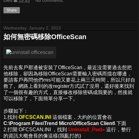
Died
at
15:53
No comments:
Share
Wednesday, January 2, 2013
如何無密碼移除OfficeScan
先前去客戶那邊被安裝了OfficeScan，最近沒需要過去想把
他移除，卻因為移除OfficeScan需要輸入密碼而擋在哪邊，
要請客戶再問他們mis可能又要花上兩三天時間，所以只好自
救了。網路上看到的改register方式試了沒用，還好後來找到
了一個很有趣的方式，直接修改移除密碼成我要的，然後就
可以移除了，下面簡單分享一下。
步驟如下：
1.找到
OFCSCAN.INI
這個檔案，大約的位置會在
C:\Program Files\Trend Micro\OfficeScan Client\
下面
2.打開 OFCSCAN.INI ，找到
Uninstall_Pwd=
這行，整行
的資訊大概會長的像這樣(我亂打的)