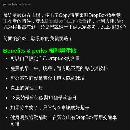
picture from
techfaster
最近雲端儲存市場，多出了Copy這家來跟DropBox搶生意，
正在看的時候，發現
DropBox的工作機會
裡，福利與津貼那
塊寫得相當有趣，於是想說翻一下供大家參考，反正很短XD
前面的介紹、願景啥的我就跳過了
Benefits & perks 福利與津貼
可以自己設定自己DropBox的容量
免費的早、午、晚餐，還有吃不完的點心與飲料
辦公室對面就是舊金山巨人隊的球場
真正的彈性工時
18天的帶薪休假與11個帶薪節日
如果你生病了，只管待在家讓病好起來
健身房與通勤補助，在舊金山有DropBox專用交通車
可搭