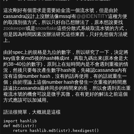
這次剛好有個需求是需要給金流一個流水號，但是由於
cassandra設計上沒辦法像mssql有
@@IDENTITY
這種方便
的取識別值方式，所以只好自己想辦法了，原本想說要找
zookeeper
或是
snowflake
這些分散式系統取流水號的方式，
但是因為時間因素沒辦法研究這些東西，只好先想個方法硬
上。
由於spec上的規格是九位的數字，所以研究了一下，決定將
key值拿來md5後的hash轉成int，再取九碼出來(原本會是大
約38~40位的數字)，原則上在短時間內是不會遇到重複的情
況，然後只要每次產生數字hash後，先確認cassandra內有
沒有這個number hash，沒有的話再使用，有的話就重生一
個；由於理論上這個number hash會發生一次重複的時間應
該遠比cassandra最終同步的時間來的長，所以會遇到丟出重
複流水號的機會可說是微乎其微，在有更好的解法之前這個
方式應該可以加減用。
語法很簡單，大概就是這樣
import hashlib

def md5(istr):

    return hashlib.md5(istr).hexdigest()
