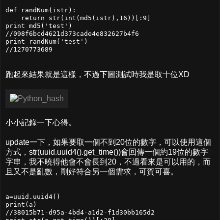
def randNum(istr):

    return str(int(md5(istr),16))[:9]

print md5('test')

//098f6bcd4621d373cade4e832627b4f6

print randNum('test')

//1270773689
跑起來結果就是這樣，不過下圖測試時我是取十位XD
小小記錄一下心得。
update一下，如果要取一個不到20位的數字，可以使用這個
方式，str(uuid.uuid4().get_time())會回傳一個約19位的數字
字串，我不曉得他會不會長到20，不過看來是可以用的，而
且又不是亂數，剛好符合另一個需求，可賀可喜。
a=uuid.uuid4()

print(a)

//38015b71-d95a-4bd4-a1d2-f1d30bb165d2
