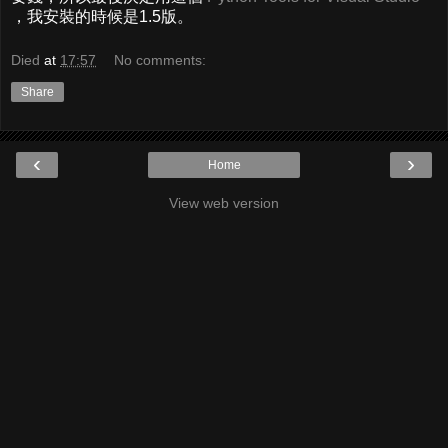
，我安裝的時候是1.5版。
Died
at
17:57
No comments:
Share
‹
›
Home
View web version