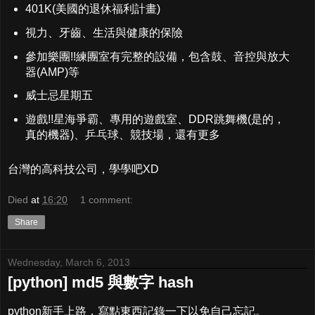
401K(美國的退休福利計畫)
視力、牙齒、生活與健康的保險
參加樂團!!練團室有完整的設備，包含鼓、音控與放大
器(AMP)等
威士忌星期五
遊戲!!星海爭霸、專用的遊戲室、DDR跳舞機(是的，
真的機器)、乒乓球、競技場，還有更多
台灣的高科技公司，學學吧XD
Died
at
16:20
1 comment:
Share
Wednesday, March 6, 2013
[python] md5 與數字 hash
python新手上路，寫點東西記錄一下以免自己忘記。