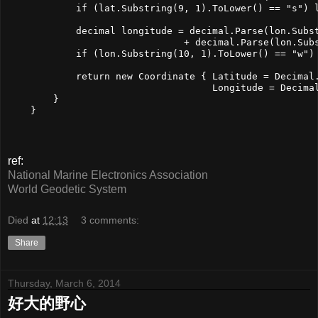
            if (lat.Substring(9, 1).ToLower() == "s") l
            decimal longitude = decimal.Parse(lon.Subst
                               + decimal.Parse(lon.Subs
            if (lon.Substring(10, 1).ToLower() == "w") 
            return new Coordinate { Latitude = Decimal.
                                    Longitude = Decimal
        }

ref:
National Marine Electronics Association
World Geodetic System
Died
at
12:13
3 comments:
Share
Thursday, March 6, 2014
好大的野心