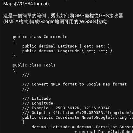
Maps(WGS84 format).
這是一個簡單的範例，秀出如何將GPS座標從GPS接收器
(NMEA格式)轉成Google地圖可用的(WGS84格式)
    public class Coordinate

    {

        public decimal Latitude { get; set; }

        public decimal Longitude { get; set; }

    }

    public class Tools

    {

        /// 
        /// Convert NMEA format to Google map format

        /// 
        /// 
Latitude

        /// 
Longitude

        /// Example : 2503.5612N, 12136.6334E

        /// Output : {"Latitude":25.059353,"Longitude":
        public static Coordinate NmeaToGoogle(string la
        {

            decimal latitude = decimal.Parse(lat.Substr
                              + decimal.Parse(lat.Subst