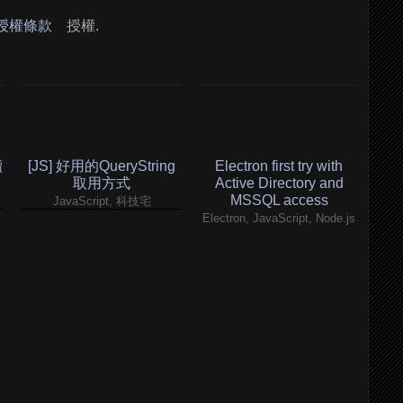
 授權條款
授權.
續
[JS] 好用的QueryString
Electron first try with
取用方式
Active Directory and
MSSQL access
JavaScript, 科技宅
Electron, JavaScript, Node.js