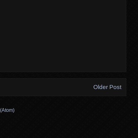
Older Post
(Atom)