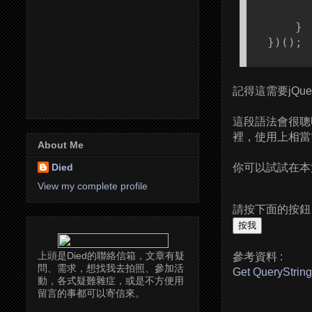
        
      }

  })(); 
記得這需要jQu
這段語法會很聰明的
裡，使用上相當
About Me
你可以試試在本篇
Died
View my complete profile
請按下面的按鈕
上頭是Died的聯絡信箱，文章有疑
參考資料 :
問、需求，想找我去拍照、參加活
Get QueryString
動，各式疑難雜症，或是不方便用
留言的事都可以寄信來。