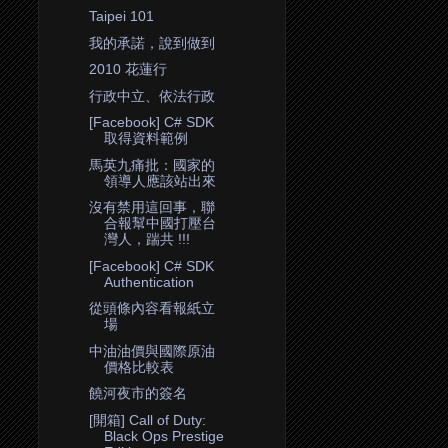
Taipei 101
我的承諾，說到做到
2010 花蓮行
行政中立、依法行政
[Facebook] C# SDK
取得資料範例
馬英九痛批：國家的
領導人應該站出來
沒有禁用這回事，聯
合報幫中國打壓台
灣人，踹共 !!!
[Facebook] C# SDK
Authentication
從頭條內容看報紙立
場
中油油價與國際原油
價格比較表
饒河夜市的簽名
[開箱] Call of Duty:
Black Ops Prestige