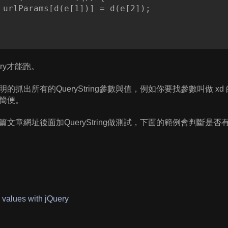
 urlParams[d(e[1])] = d(e[2]);

 
ery才能跑。
抓出所有的QueryString參數與值，例如你要找參數叫做 xd 的值，它
簡便。
文章網址後面加QueryString做測試，下面的範例會判斷是否有叫做
 values with jQuery