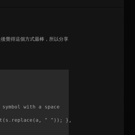
，最後覺得這個方式最棒，所以分享
 symbol with a space

t(s.replace(a, " ")); },
