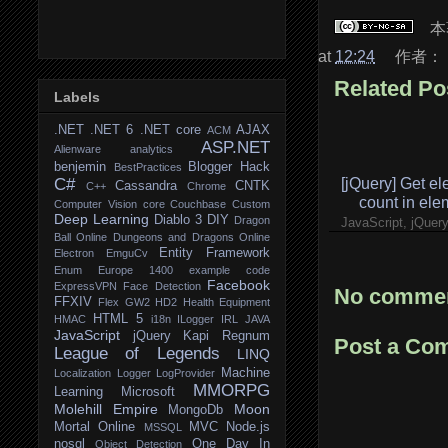
本
at
12:24
作者：
Related Po
Labels
.NET
.NET 6
.NET core
AJAX
ACM
ASP.NET
Alienware
analytics
benjemin
Blogger Hack
BestPractices
[jQuery] Get e
C#
Cassandra
CNTK
C++
Chrome
count in ele
Computer Vision
core
Couchbase
Custom
Deep Learning
Diablo 3
DIY
Dragon
JavaScript, jQue
Ball Online
Dungeons and Dragons Online
Entity Framework
Electron
EmguCv
Enum
Europe 1400
example code
Facebook
ExpressVPN
Face Detection
No commen
FFXIV
Flex
GW2
HD2
Health Equipment
HTML 5
HMAC
i18n
ILogger
IRL
JAVA
JavaScript
jQuery
Kapi Regnum
Post a Co
League of Legends
LINQ
Machine
Localization
Logger
LogProvider
MMORPG
Learning
Microsoft
Molehill Empire
Moon
MongoDb
Mortal Online
MVC
Node.js
MSSQL
nosql
One Day In
Object Detection