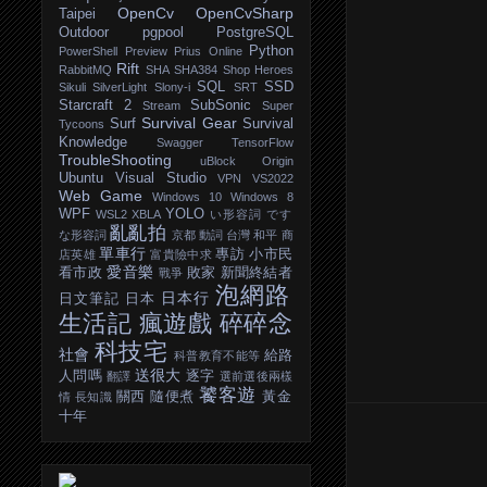
OpenCv
OpenCvSharp
Taipei
Outdoor
pgpool
PostgreSQL
Python
PowerShell
Preview
Prius Online
Rift
RabbitMQ
SHA
SHA384
Shop Heroes
SQL
SSD
Sikuli
SilverLight
Slony-i
SRT
Starcraft 2
SubSonic
Stream
Super
Survival Gear
Surf
Survival
Tycoons
Knowledge
Swagger
TensorFlow
TroubleShooting
uBlock Origin
Ubuntu
Visual Studio
VPN
VS2022
Web Game
Windows 10
Windows 8
WPF
YOLO
WSL2
XBLA
い形容詞
です
亂亂拍
な形容詞
京都
動詞
台灣
和平
商
單車行
專訪
小市民
店英雄
富貴險中求
愛音樂
看市政
敗家
新聞終結者
戰爭
泡網路
日本行
日文筆記
日本
生活記
瘋遊戲
碎碎念
科技宅
社會
給路
科普教育不能等
送很大
人問嗎
逐字
翻譯
選前選後兩樣
饕客遊
關西
隨便煮
黃金
情
長知識
十年