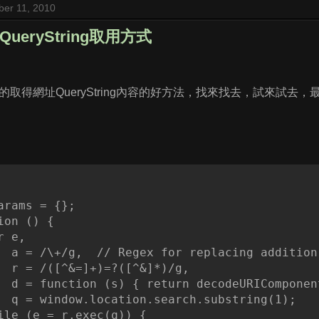
er 11, 2010
QueryString取用方式
的取得網址QueryString內容的好方法，找來找去，試來試去
arams = {};

ion () {

 e,

  a = /\+/g,  // Regex for replacing addition
  r = /([^&=]+)=?([^&]*)/g,

  d = function (s) { return decodeURIComponen
  q = window.location.search.substring(1);

ile (e = r.exec(q)) {
