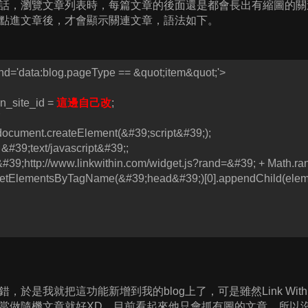
話，瀏覽文章列表時，每篇文章的後面還是都會長出有縮圖的關
點進文章後，才會顯示關連文章，語法如下。
ond='data:blog.pageType == &quot;item&quot;'>
in_site_id =
這邊自己改
;
document.createElement(&#39;script&#39;);
 &#39;text/javascript&#39;;
&#39;http://www.linkwithin.com/widget.js?rand=&#39; + Math.ra
etElementsByTagName(&#39;head&#39;)[0].appendChild(elem
，於是我就把這功能新增到我的blog上了，可是雖然Link Wi
當做隨機文章就好XD，目前看起來他只會抓有圖的文章，所以