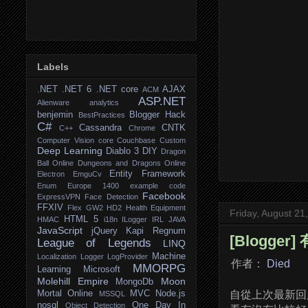
Labels
.NET
.NET 6
.NET core
AJAX
ACM
ASP.NET
Alienware
analytics
benjemin
Blogger Hack
BestPractices
C#
Cassandra
CNTK
C++
Chrome
Computer Vision
core
Couchbase
Custom
Deep Learning
Diablo 3
DIY
Dragon
Ball Online
Dungeons and Dragons Online
Entity Framework
Electron
EmguCv
Enum
Europe 1400
example code
Facebook
ExpressVPN
Face Detection
FFXIV
Flex
GW2
HD2
Health Equipment
Friday, August 21
HTML 5
HMAC
i18n
ILogger
IRL
JAVA
JavaScript
jQuery
Kapi Regnum
[Blogger]
League of Legends
LINQ
Machine
Localization
Logger
LogProvider
作者：
Died
MMORPG
Learning
Microsoft
Molehill Empire
Moon
MongoDb
Mortal Online
MVC
Node.js
自從上次最新回應壞掉
MSSQL
nosql
One Day In
Object Detection