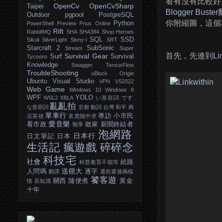
看有沒有比較好
OpenCv
OpenCvSharp
Taipei
Blogger Buster
Outdoor
pgpool
PostgreSQL
你附縮圖，這個
Python
PowerShell
Preview
Prius Online
Rift
RabbitMQ
SHA
SHA384
Shop Heroes
SQL
SSD
Sikuli
SilverLight
Slony-i
SRT
Starcraft 2
SubSonic
Stream
Super
首先，先連到
Li
Survival Gear
Surf
Survival
Tycoons
Knowledge
Swagger
TensorFlow
TroubleShooting
uBlock Origin
Ubuntu
Visual Studio
VPN
VS2022
Web Game
Windows 10
Windows 8
WPF
YOLO
WSL2
XBLA
い形容詞
です
亂亂拍
な形容詞
京都
動詞
台灣
和平
商
單車行
專訪
小市民
店英雄
富貴險中求
愛音樂
看市政
敗家
新聞終結者
戰爭
泡網路
日本行
日文筆記
日本
生活記
瘋遊戲
碎碎念
科技宅
社會
給路
科普教育不能等
送很大
人問嗎
逐字
翻譯
選前選後兩樣
饕客遊
關西
隨便煮
黃金
情
長知識
十年