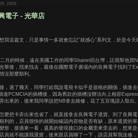
29, 2009
興電子 - 光華店
想寫這篇文，只是事情一多就會忘記"就感心"系列文，於是今天
年二月的時候，遠在美國工作的同學Sharon回台灣，託我幫他買
光華後，找來找去，最後在國際電子廣場內的良興電子找到了Expr
情沒那麼順利。
後，過了幾天，同學打給我說電視卡似乎是規格的關係，插進去
Card插進PCMCIA的插槽後，因為舊款的插槽沒辦法向上相容Expr
弄出來的，後來我同學說把NB拿去維修，花了五百塊請人取出
怎麼把卡弄出來也省了，就直接拿去良興電子退貨。到了良興電
順利的，店員很快的就開始確認內容物是否有缺，原本退貨的單
變形，接過來一看，還真的發現接口的金屬歪來歪去的，想來是
店員就不能讓我退貨，後來跟店員聊了一下，請店員幫我送修，