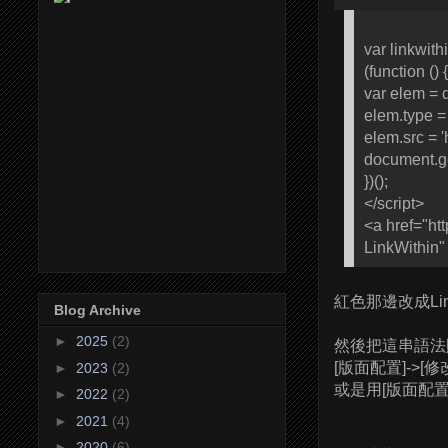
var linkwith
(function () {
var elem = 
elem.type = '
elem.src = 
document.g
})();
</script>
<a href="ht
LinkWithin" 
紅色那邊改成Lin
Blog Archive
►
2025
(2)
然後把這串語法貼
[版面配置]->[
►
2023
(2)
或是用[版面配置]
►
2022
(2)
►
2021
(4)
►
2020
(6)