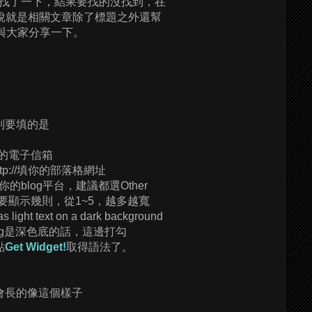
找了一下，結果要找的沒找到，在
說就是相關文章除了標題之外還幫
以與大家分享一下。
別要填的是
填你的電子信箱
: http://填你的部落格網址
 : 選你的blog平台，建議都選Other
 選擇要顯示幾則，從1~5，越多越寬
 light text on a dark background
og是深色底的話，這邊打勾
點
Get Widget!
取得語法了。
會長的像這個樣子