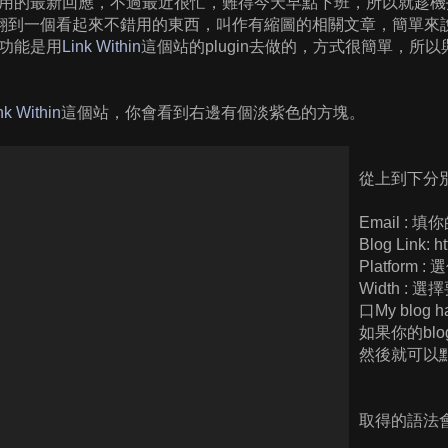
用的最新回應，不過最近很忙，難得今天早點下班，所以就趁機
翻到一個看起來不錯用的東西，叫作有縮圖的相關文章，簡單來
功能是用
Link Within
這個站的plugin去做的，方式很簡單，所
nk Within
這個站，你會看到右邊有個淡紫色的方塊。
從上到下分
Email : 
Blog Link
Platform
Width :
口My blog has
如果你的bl
然後就可以
取得的語法