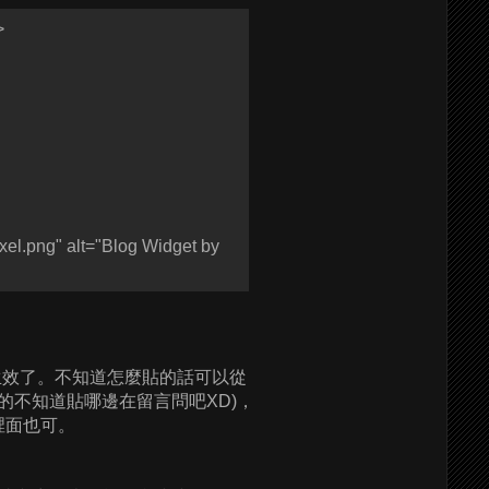
>
ixel.png" alt="Blog Widget by
可以生效了。不知道怎麼貼的話可以從
裡,阿真的不知道貼哪邊在留言問吧XD)，
貼在裡面也可。