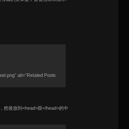
ixel.png" alt="Related Posts
後放到<head>跟</head>的中