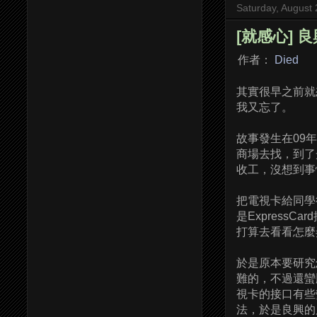
Saturday, August 
[就感心] 良
作者：
Died
其實很早之前就
我又忘了。
故事發生在09
商場去找，到了
收工，沒想到事
把電視卡給同學
是Express
打算去看看怎麼
於是原本要研究
難的，不過還蠻
視卡的接口有些
法，於是良興的