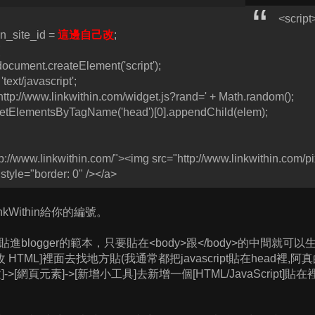
<script
in_site_id =
這邊自己改
;
document.createElement('script');
text/javascript';
'http://www.linkwithin.com/widget.js?rand=' + Math.random();
etElementsByTagName('head')[0].appendChild(elem);
tp://www.linkwithin.com/"><img src="http://www.linkwithin.com/p
style="border: 0" /></a>
kWithin給你的編號。
進blogger的範本，只要貼在<body>跟</body>的中間就
修改 HTML]裡面去找地方貼(我通常都把javascript貼在head
->[網頁元素]->[新增小工具]去新增一個[HTML/JavaScript]