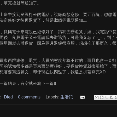
，填完後就等通知了。
上班中接到良興打來的電話，說廠商願意修，要五百塊，想想電
決定修好之後再退貨了，於是繼續等電話通知....
，良興電子來電說已經修好了，請我去辦退貨手續，我電話中答
周後，良興電子又來電請我去辦退貨，可是我又忘了 -_- ，到
個星期就去辦退貨，因為隔月退錢很麻煩，想想拖了那麼久，很
買東西跟維修、退貨，店員的態度都算不錯的，而且也會一直打
司的認知很多都是買東西態度很好，要退貨換貨就換張臉了，而
想著要寫這篇文，即使現在快四點了，我還是拼著寫完XD
一篇結束，有空就來寫下一篇!!
：
Died
0 comments
Labels:
生活記