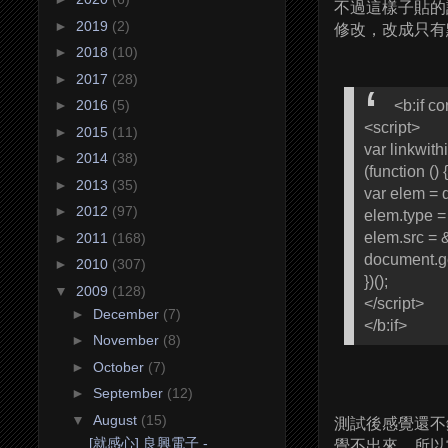
不過這樣子貼的
►
2019
(2)
修改，改成只有
►
2018
(10)
►
2017
(28)
<b:if c
►
2016
(5)
<script>
►
2015
(11)
var linkwith
►
2014
(38)
(function () {
►
2013
(35)
var elem = 
►
2012
(97)
elem.type =
elem.src = 
►
2011
(168)
document.g
►
2010
(307)
})();
▼
2009
(128)
</script>
►
December
(7)
</b:if>
►
November
(8)
►
October
(7)
►
September
(12)
▼
August
(15)
測試後感覺還不錯
[就感心] 良興電子 -
覺不出來，所以