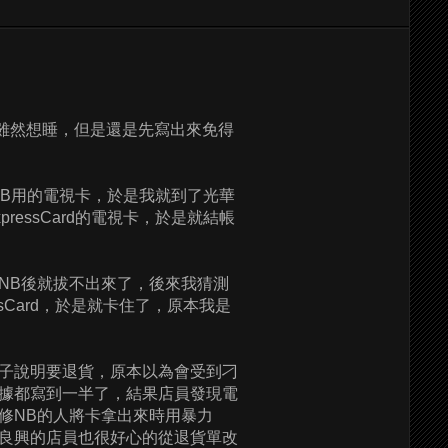
雖然想睡，但是還是先寫出來免得
NB用的電視卡，於是我就到了光華
essCard的電視卡，於是就結帳
NB後就拔不出來了，後來我猜測
essCard，於是就卡住了，原本我是
。
子說明要退貨，原本以為會受到刁
據都寫到一半了，結果店員發現電
修NB的人將卡拿出來時用暴力
良興的店員也很好心的從退貨單改