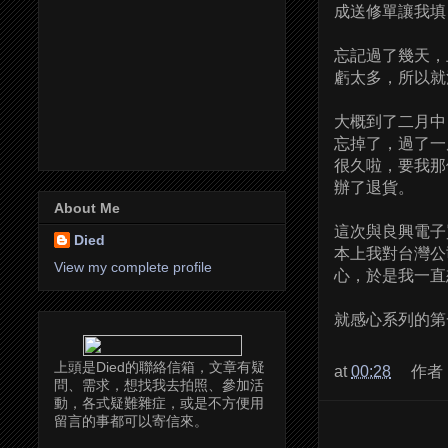
成送修單讓我填
忘記過了幾天，
虧太多，所以就
大概到了二月中
忘掉了，過了一
很久啦，要我那
辦了退貨。
About Me
這次與良興電子
Died
本上我對台灣公
View my complete profile
心，於是我一直
就感心系列的第
上頭是Died的聯絡信箱，文章有疑
at
00:28
作者
問、需求，想找我去拍照、參加活
動，各式疑難雜症，或是不方便用
留言的事都可以寄信來。