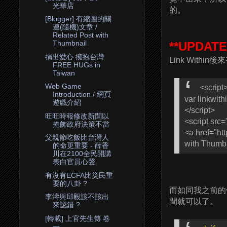
光華店
的。
[Blogger] 有縮圖的關
連(隨機)文章 /
Related Post with
Thumbnail
**UPDATE
捐出愛心 擁抱台灣
Link Wit
FREE HUGs in
Taiwan
Web Game
<script
Introduction / 網頁
var linkwith
遊戲介紹
</script>
旺旺時報修改新聞以
<script src=
掩飾政府決策不當
<a href="ht
父親節吃飯比台灣人
with Thumbn
的命更重要 - 薛香
川在2100全民開講
表白官員心聲
有沒有ECFA比災民重
要的八卦 ?
而如同我之前的做
李濤與邱毅該不該出
間就可以了。
來認錯 ?
[轉載] 上官先生傳 卷
一