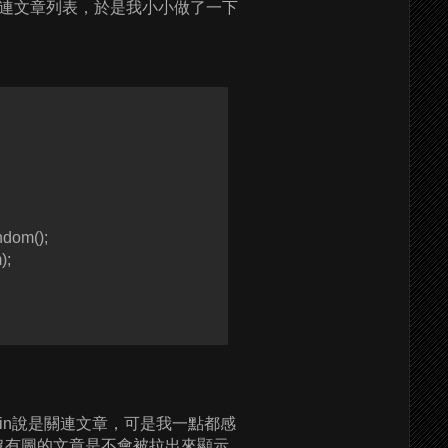
連文章列表，於是我小小做了一下
ndom();
);
thin說是關連文章，可是我一點都感
沒有圖的文章是不會被拉出來顯示