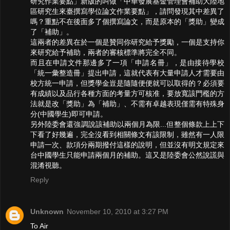
研究作業要點」新版的叫做「中華發展基金管理會補助大陸地
區研究生來臺撰寫學位論文作業要點」，請問發現其中差異了
嗎？重點不在後面多了個撰寫論文，而是原本的「獎助」變成
了「補助」。
這兩者的差異在於一個是贊同你研究給予獎勵，一個是支持你
來研究給予補助，兩者的審核標準將完全不同。
而且在申請文件那邊多了一項「申請名冊」，是由接待學校
「統一彙整造冊」提出申請，這就代表有大量申請人才需要由
校方統一申請，但獎學金豈是隨隨便便就可以取得的？必須要
有成績以及品行各種方面的考量方可核准，要放寬該門檻的方
法就是改「獎助」為「補助」、不需有卓越表現僅需有特殊身
分(中國學生)即可申請。
另外陸委會還強調說該補助以兩個月為限...但整個條款上上下
下看了好幾遍，完全沒看到相關條文有該限制，雖然有一人限
申請一次、款項分兩期撥付這樣的說明，但並沒有明文規定來
台中國學生只能申請兩個月的補助。這又是陸委會公然說謊與
混淆視聽。
Reply
Unknown
November 10, 2010 at 3:27 PM
To Air