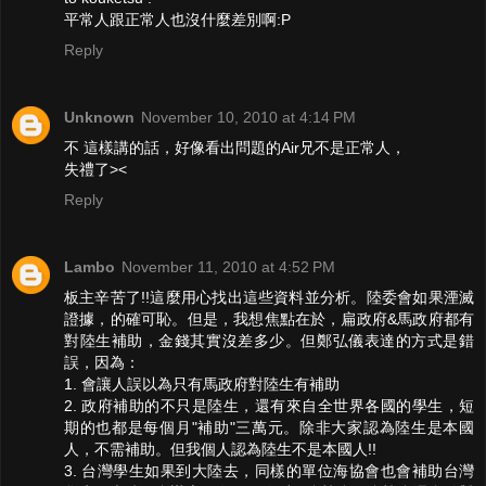
平常人跟正常人也沒什麼差別啊:P
Reply
Unknown
November 10, 2010 at 4:14 PM
不 這樣講的話，好像看出問題的Air兄不是正常人，
失禮了><
Reply
Lambo
November 11, 2010 at 4:52 PM
板主辛苦了!!這麼用心找出這些資料並分析。陸委會如果湮滅
證據，的確可恥。但是，我想焦點在於，扁政府&馬政府都有
對陸生補助，金錢其實沒差多少。但鄭弘儀表達的方式是錯
誤，因為：
1. 會讓人誤以為只有馬政府對陸生有補助
2. 政府補助的不只是陸生，還有來自全世界各國的學生，短
期的也都是每個月"補助"三萬元。除非大家認為陸生是本國
人，不需補助。但我個人認為陸生不是本國人!!
3. 台灣學生如果到大陸去，同樣的單位海協會也會補助台灣