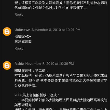
變，這樣還不夠說別人湮滅證據？那你怎麼找不到從神水扁時
代就開始的文件呢？你只是針對性的搜尋罷了....
Reply
Unknown
November 8, 2010 at 10:01 PM
戒嚴喔=D=
來湮滅這套
Reply
fetbiz
November 8, 2010 at 10:36 PM
關鍵在這裡：第二條：
本要點所稱「研究」係指來臺進行與所學專業相關之修習或資
料蒐集。但不得 依本要點要求在臺灣地區之大學院校修習學
分或取得學位。
2008馬上台後的新版，改成：
二、本要點補助對象為大陸地區人民且就讀大陸地區高等校院
與學術研究
機構之在學博、碩士研究生，必須修畢學位學分二分之一以上