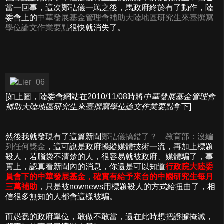
當一回事，這次鄭弘儀一罵之後，馬政府終於有了動作，陸
委會上的
中華發展基金管理會補助大陸地區研究生來臺撰寫
學位論文作業要點
很快就消失了。
[如上圖，陸委會網站在2010/11/08時將
中華發展基金管理會
補助大陸地區研究生來臺撰寫學位論文作業要點
拿下]
然後我就發現有了這篇新聞
鄭弘儀搞錯了？ 教育部：沒編
列任何獎金
，這可說是政府操縱媒體技術一流，再加上標題
殺人，若腦袋不清楚的人，很容易就被政府、媒體騙了，事
實上，認真看新聞內的消息，你還是可以知道
行政院大陸委
員會下的中華發展基金，確實有給予來台的中國研究生每月
三萬補助
，只是被nownews用標題殺人的方式給扭曲了，相
信很多無知的人都會這樣被騙。
而愚蠢的政府單位，敢做不敢當，還在此時想把證據掩滅，