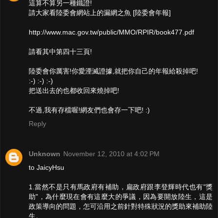
這算不算另一種鐵證!
請大家看陸委會網站上的漏網之魚 [陸委會年報]
http://www.mac.gov.tw/public/MMO/RPIR/book477.pdf
請看其中第四十三頁!
陸委會你厲害!你愛湮滅證據,就把你自己的年報給殺掉吧!
:-) :-) :-)
把送出去的也都收回來燒掉吧!
不過,我有存檔喔!網友們也會存一下吧! :)
Reply
Unknown
November 12, 2010 at 4:02 PM
to JaicyHsu
1.當然不是只有馬政府有補助，扁政府跟李登輝時代也有"獎
助"，為什麼現在會有這麼大的爭議，因為要開放陸生，這是
政策導向的問題，怎可沿用之前針對特殊狀況的獎助來補助陸
生。