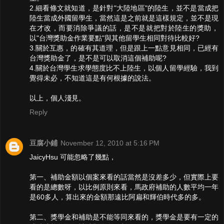
2.細看條文就知道，是針對"大陸地區"的陸生，並不是當成把
陸生當成外國留學生，當然這是之前就是這樣規定，並不是現
在才改，而要消除爭議的話，是不是就把對於陸生的獎助，
以"台灣獎助金作業要點"與其他留學生相同對待比較好?
3.關於互惠，的確有其道理，但是跟上一點意見相同，已經有
台灣獎助金了，是不是可以取消這個補助呢?
4.關於台灣學生求學態度比不上陸生，以個人留學經驗，我到
覺得未必，不知道這是有何根據的說法。
以上，個人淺見。
Reply
豆腐小鋪
November 12, 2010 at 5:16 PM
JaicyHsu 可能忽略了幾點，
第一、補助金額以個案來看的話當然是沒差多少，但實際上要
看的是總數呀，以比例原則來看，馬政府補助的人數平均一年
是60多人，算出來的金額那遠比阿扁和輝伯時代多的多。
第二、獎學金和補助是不能等同來看的，獎學金是要有一定的