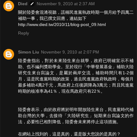
Died
November 9, 2010 at 2:37 AM
關於陸委會混淆視聽，謊稱民進黨執政時期一個月給予四萬二
補助一事，我已撰文回應，連結如下
http://www.died.tw/2010/11/blog-post_09.html
Reply
Simon Liu
November 9, 2010 at 2:07 PM
陸委會指出，對於未來陸生來台就學，政府已明確宣示不補
助、也不編列獎助學金。至於現行「中華發展基金」補助大陸
研究生來台寫論文，是屬於兩岸交流，補助時間只有1-2個
月，這是民進黨時期的政策，過去民進黨政府執政時，每個月
最多補助4萬2千元，馬政府上任後調降為3萬元；而且民進黨
時期的核准率為41％，現在馬政府只有22％。
陸委會表示，由於政府將於明年開放陸生來台，民進黨時代補
助台灣的大學，去接待「大陸研究生」短期來台寫論文的作
法，必要性已相對降低，陸委會未來將停止這項措施。
在網站上找到的，這是真的，還是版大您說的是真的？