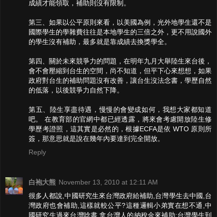
成績才能領取，補助則沒有限制。
第三、如果以公平原則來看，以美國為例，光外地學生還不是
國際學生的學雜費往往是本地學生的三倍之外，更不用說國外
的學生沒有補助，最多就是靠成績去換獎學全。
第四、關於未來競爭力的問題，在明年九月大舉陸生來台後，
會不會壓縮到台生的空間，尚不知道，但平下心來想想，如果
政府對台生的補助問題沒有改善，讓台生沒法念書，學歷自然
的低落，以後競爭力自然下降。
第五、陸生享盡待遇，慢慢的會變成如何，我想大家都知道
吧。 在教育部的官網中都已經透露，將來會考慮開放陸生修
學歷考證照，這其實是必然的，根據ECFA是依 WTO 原則所
簽，那意思就是說在幾年內要達到完全開放。
Reply
白袍大熊
November 13, 2010 at 12:11 AM
很多人都說,中國研究生來台灣政府給補助,台灣學生去中國,台
灣政府也會補助,這樣就較公平?這種邏輯小弟實在想不通,中
國研究生過來台灣唸書,拿台灣人的納稅金來補助;台灣學生到