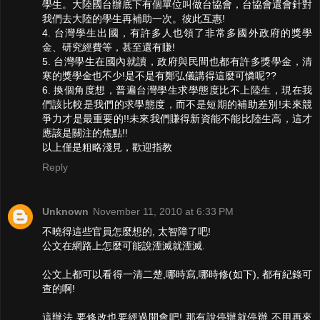
學生。大陸國台辦底下有個單位叫做台協會，台協會還會針對
我們去大陸的學生再補助一次。彼此互惠!
4. 台灣學生出國，有許多人也領了非常多國外政府的獎學
金、研究經費等，甚至還有賺!
5. 台灣學生在國內就讀，政府與民間也都有許多獎學金，清
寒的獎學金也不少!是不是有鄭弘儀講得這麼可憐呢??
6. 換個角度想，普遍台灣學生求學態度比不上陸生，現在我
們該比較是我們的求學態度，而不是短期的補助差別!未來競
爭力才是最重要的!!未來我們賺得新資能不能比陸生高，這才
應該是關注的焦點!!
以上僅是粗略淺見，歡迎指教
Reply
Unknown
November 11, 2010 at 6:33 PM
不曉得這些官員怎麼想的, 太智障了吧!
公文在網路上怎麼可能說湮滅就湮滅.
公文上都可以看得一清二楚,哪時寫,哪時修(如下), 都有紀錄可
查的啊!
這辦法,要修改也要經過開會吧! 那有說停辦就停辦,不用再來