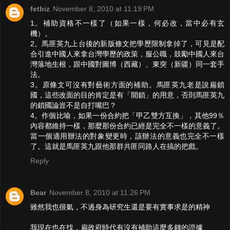
fetbiz
November 8, 2010 at 11:19 PM
1。補助資格不一樣了（如果一樣，何必改，當中必有玄
機）。
2。馬匪英九上台後的新版條文把學歷限制拿掉了，可見是配
合引進中國人來拿台灣學歷的政策，服公職，鼓勵中國人來台
灣落地生根，跟中國對圖博（西藏）、東突（新疆）同一套手
法。
3。原條文可沒有對藝術方面的補助。馬匪英九老是說扁鎖
國，這些改面的目的肯定是有「開鎖」的用意，否則馬匪英九
的鎖國論豈不是自打嘴巴？
4。作個比喻，如果一份合約把「甲乙雙方互換」，其他99％
內容都維持一樣，那麼那份合約已經是完全不一樣的意義了。
當一個適用辦法的對象變更時，該辦法的意義也完全不一樣
了。這就是馬匪英九跟他那群共匪同路人在搞的把戲。
Reply
Bear
November 8, 2010 at 11:26 PM
雖然我也很氣，不過身為研究生還是要有實事求是的精神
我現在也在找，扁政府時代有沒有補助這麼多錢的證據