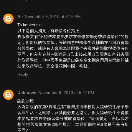
Air
November 9, 2010 at 6:16 PM
To kouketsu：
以下是個人淺見，有錯請各位指正。
舊版條文有"不得依本要點要求在臺修習學分或取得學位"的規
定，但新版的卻拿掉，等於同意中國學生以補助在台灣取得學
分與學位。或許有人會認為這跟我們去國外留學取得學位有何
不同，但差別在於─我們是自己出錢或用自己國家出的錢去國
外取得學位，但中國學生卻是口袋空空來到台灣用台灣給的補
助來取得學位、完全沒花到中國一毛錢。
Reply
Unknown
November 9, 2010 at 6:27 PM
謝謝回應，
因為新版的在第8條還是有"臺灣接待學校對大陸研究生給予學
習與生活上之輔導，及其他必要之協助。但大陸研究生不得依
本要點要求在臺修習學分或取得學位。"這個規定，所以我才
想問把舊版條文第2條的規定，拿到新版的第8條是不是有所
不同?