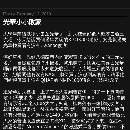
Friday, February 12, 2010
光華小小敗家
大學畢業後就很少去逛光華了，新大樓蓋好後大概才去過三
次吧，今天想說買個過年要玩的XBOX360遊戲，於是就過去
光華找看看有沒有比yahoo便宜。
停好車後，先到八德路巷內的健宏電腦找很久不見的三元要
名片，自從皮包跑海水後名片就泡爛了，朋友在問要去光華
哪家買電腦我都不太知道怎麼說。到了店裡三元依然很會哈
拉，想說問他有沒有NAS，順便買，沒想到真的有，結果他
們的報價單上沒有QNAP的 NMP-1000這台，只好殘念了。
進光華新大樓後，上了二樓先看到普雷伊，問了一下無間特
攻:40天要多少，結果普通版居然是原價1490 -_- ，還好事前
有請示過3C達人Leo大大，知道二樓角落有一家比較便宜，
就開始亂晃來找，後來在樓梯旁找到一家叫紅不讓的，他們
只有限量版，不過只要1440，客官啊，你看看這個限量版比
人家的普通版還便宜是怎樣XD ，當然就買了下來。在紅不
讓還有看到Modern Warfare 2 的喉結式耳麥，要價15xx，不