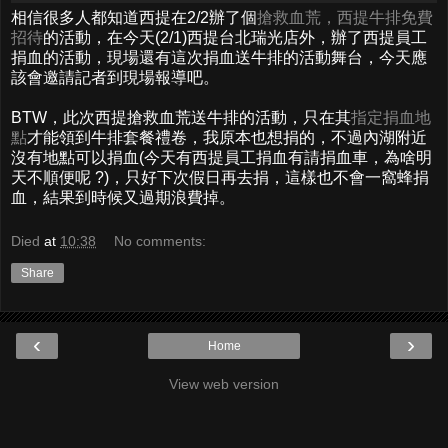
相信很多人都知道西提在2/2辦了個
搶救血荒，西提牛排免費
招待
的活動，在今天(2/1)西提台北瑞光店外，辦了西提員工
捐血的活動，現場還有這次捐血送牛排的活動舞台，今天應
該會邀請記者到現場報導吧。
BTW，此次西提搶救血荒送牛排的活動，只在其
指定捐血地
點
才能領到牛排套餐禮卷，我原本也想捐的，不過內湖附近
沒有地點可以捐血(今天有西提員工捐血有請捐血車，為啥明
天不順便呢 ?)，只好下次假日再去捐，這樣也不會一窩蜂捐
血，結果到時候又過期浪費掉。
Died
at
10:38
No comments:
Share
‹
›
Home
View web version