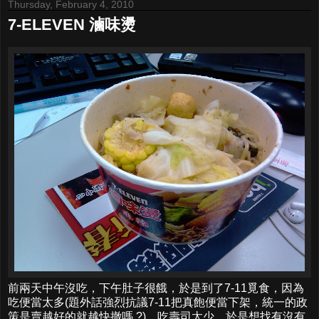
Thursday, February 4, 2010
7-ELEVEN 滷味燙
前兩天中午沒吃，下午肚子很餓，於是到了7-11覓食，因為
吃便當太多(題外話強烈抗議7-11把真飽便當下架，統一的政
策是賣越好的就越快撤嗎 ?)，吃壽司太少，於是想找有沒有