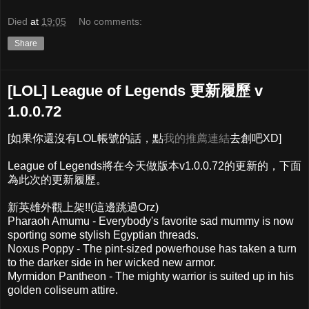
Died
at
19:05
No comments:
Share
[LOL] League of Legends 更新履歷 v
1.0.0.72
[如果你還沒有LOL帳號的話，點
我的推薦連結
去創吧XD]
League of Legends將在今天做版本v1.0.0.72的更新的，下面
為此次的更新履歷。
新英雄外觀上架!!(這邊跳過Orz)
Pharaoh Amumu - Everybody's favorite sad mummy is now
sporting some stylish Egyptian threads.
Noxus Poppy - The pint-sized powerhouse has taken a turn
to the darker side in her wicked new armor.
Myrmidon Pantheon - The mighty warrior is suited up in his
golden coliseum attire.