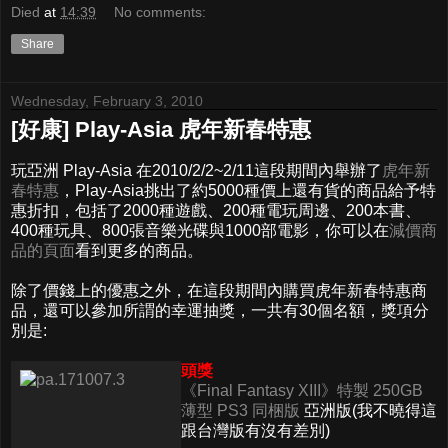
Died
at
14:39
No comments:
Share
Wednesday, February 3, 2010
[好康] Play-Asia 虎年新春特惠
玩亞洲 Play-Asia 在2010/2/2~2/11這段期間內舉辦了
虎年新
春特惠
，Play-Asia挑出了約5000種價上還有貨的商品給予特
惠折扣，包括了2000種遊戲、200種電玩周邊、200本書、
400種玩具、800張音樂光碟與1000部電影，你可以在
減價商
品的頁面
看到更多的商品。
除了價錢上的優惠之外，在這段期間內購買虎年新春特惠商
品，還可以參加所謂的幸運抽獎，一共有30個名額，獎項分
別是:
頭獎
《Final Fantasy XIII》特製 250GB
薄型 PS3 同梱版
亞洲版(我不曉得這
跟台灣版有沒有差別)