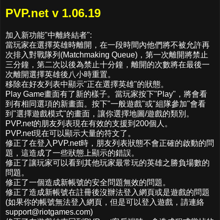
PVP.net v 1.06.19
加入新功能"中離終結者":
當玩家在選擇英雄時離開，在一段時間內他們將不被允許再
次排入對戰隊列(Matchmaking Queue)，第一次離開將禁止
三分鐘，第二次以後為禁止十分鐘，離開的次數將在最後一
次離開選擇英雄後八小時重置。
移除在好友列表中顯示"正在選擇英雄"的狀態。
Play Game畫面有了新的樣子。當玩家按下"Play"，將會看
到有相同選項的新畫面。按下"一般遊戲"或"組隊參加"會看
到"選擇遊戲模式"的畫面，讓你選擇地圖/遊戲的類別。
PVP.net的朋友列表現在有效的支援到200個人。
PVP.net現在可以顯示大量的符文了。
修正了在登入PVP.net時，朋友列表狀態不會正確的啟動的問
題，這造成了一些狀態上顯示的錯誤。
修正了讓玩家可以看到其他玩家最常玩的英雄之勝負場數的
問題。
修正了一個造成新帳號的安全問題無效的問題。
修正了造成新帳號在註冊後沒辦法登入網頁或是遊戲的問題
(如果你的帳號無法登入網頁，但是可以登入遊戲，請連絡
support@riotgames.com
)