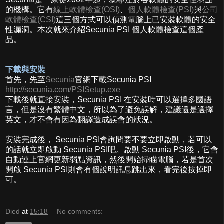
的機構。它有
線上軟體檢查(OSI)
、
個人軟體檢查(PSI)
與
公司
軟體檢查(CSI)
這三個方式可以偵測電腦上已安裝軟體的安全
性漏洞。本次就來介紹Secunia PSI 個人軟體檢查這個產
品。
下載與安裝
首先，先至
Secunia
官網下載Secunia PSI
http://secunia.com/PSISetup.exe
下載後就直接安裝，Secunia PSI 在安裝時可以選擇多國語
言，但是沒有繁體中文，所以為了避免誤解，建議還是選擇
英文，才不會有因為翻譯造成誤會的狀況。
安裝完成後， Secunia PSI會詢問要不要立即啟動，若可以
的話就立即啟動 Secunia PSI吧。啟動 Secunia PSI後，它會
自動連上官網更新弱點資訊，然後開始掃瞄電腦，若是首次
開啟 Secunia PSI則會有個說明訊息跳出來，看完後按掉即
可。
Died
at
15:18
No comments: