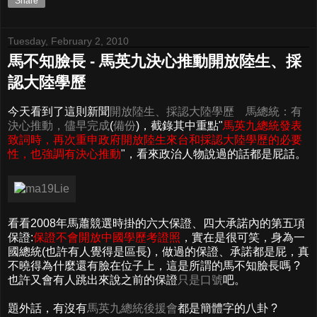
Share
Tuesday, February 2, 2010
馬不知臉長 - 馬英九決心推動開放陸生、採
認大陸學歷
今天看到了這則新聞
開放陸生、採認大陸學歷 馬總統：有
決心推動，儘早完成
(
備份
)，截錄其中重點"
馬英九總統發表
致詞時，再次重申政府開放陸生來台和採認大陸學歷的必要
性，也強調有決心推動
"，看來政治人物說過的話都是屁話。
看看2008年馬蕭競選時掛的六大保證、四大承諾內的第五項
保證:
保證不會開放中國學歷考證照
，實在是很可笑，身為一
國總統(也許有人覺得是區長)，做過的保證、承諾都是屁，真
不曉得為什麼還有臉在位子上，這是所謂的馬不知臉長嗎 ?
也許又會有人跳出來說之前的保證
只是口號
吧。
題外話，有沒有
馬英九總統後援會
都是簡體字的八卦 ?