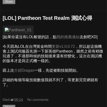
Share
[LOL] Pantheon Test Realm 測試心得
[如果你還沒有LOL帳號的話，點
我的推薦連結
去創吧XD]
今天因為LOL在台灣黃金時間
更新v1.0.0.72
，所以趁這個機
會上測試伺服器先測一下新英雄Pantheon，雖然之前有稍微
玩過了，不過那時候的技能後來還有些變化，這次在測試機
的版本才是與正式機一樣的。
跟上次
介紹Gragas
一樣，先從被動技能開始。
詳細的每個等級技能數值我就不列了，等更新完官網就有
了。
Died
at
00:14
No comments: