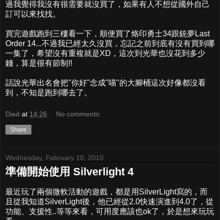
過我覺得我沒有很需要就沒買了，如果有人不想從國外自己
訂可以來找找。
買完遊戲跑到三樓看一下，順便買了烙印勇士34跟銃夢Last
Order 14...不過我已經太久沒買，忘記之前到底有沒有買到哪
一集了，希望沒有重複就是XD，這次到光華也沒花到多少
錢，算是很有節制!!
話說光華出名會把"你好"念成"喵"的大腳桶這次好像都沒看
到，不知是跑到哪去了。
Died
at
14:26
No comments:
Share
Wednesday, February 10, 2010
準備開始使用 Silverlight 4
最近玩了兩個微軟活動的遊戲，都是用SilverLight寫的，而
且從我知道SilverLight後，他已經從2.0快速演進到4.0了，從
功能、支援性..等等來看，可用度應該也ok了，於是想來玩玩