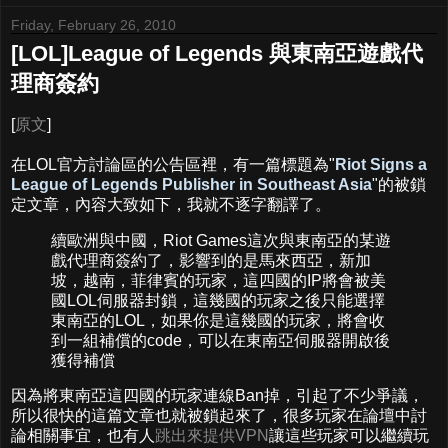
Friday, February 26, 2010
[LOL]League of Legends 與東南亞遊戲代
理商簽約
[
原文
]
在LOL官方討論區的公告區裡，有一篇標題為"
Riot Signs a
League of Legends Publisher in Southeast Asia
"的被鎖
定文章，內容大致如下，我就不逐字翻譯了。
續歐洲與中國，Riot Games這次與東南亞的某遊
戲代理商簽約了，影響到的是馬來西亞，新加
坡，越南，菲律賓的玩家，這四國的IP將會被美
國LOL伺服器封鎖，這幾國的玩家之後只能選擇
東南亞的LOL，如果你是這幾國的玩家，將會收
到一組補償的code，可以在東南亞伺服器開啟後
獲得補償
因為將東南亞這四國的玩家連線Ban掉，引起了不少爭議，
所以很快的這篇文章也就被鎖起來了，很多玩家在論壇中討
論相關事宜，也有人
跳出來提供VPN
讓這些玩家可以繼續玩