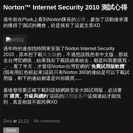
Norton™ Internet Security 2010 測試心得
過年前在Plurk上看到Norton隊長的
這噗
，參加了活動後幸運
的獲得了測試的機會，於是就有了這篇文章XD
過年時的連假找時間來安裝了Norton Internet Security
2010，原本想下載
英文版
的，不過想說既然有中文版，那就
去台灣官網抓，結果我在下載區繞來繞去，都是叫我要購買 -
_- ，看了半天，才發現Norton台灣官網的"
免費試用版軟體
"
(我有用紅色框起來)這區只有Norton 360的連結是可以下載試
用版，剩下的連結都還是叫你購買......
最後發現要正確下載到諾頓網路安全大師試用版，必須要
用"
購買、升級與續約
"這區的
試用版客戶
這個連結才能找
到，真是相當不親民啊XD
Died
at
15:23
No comments:
Share