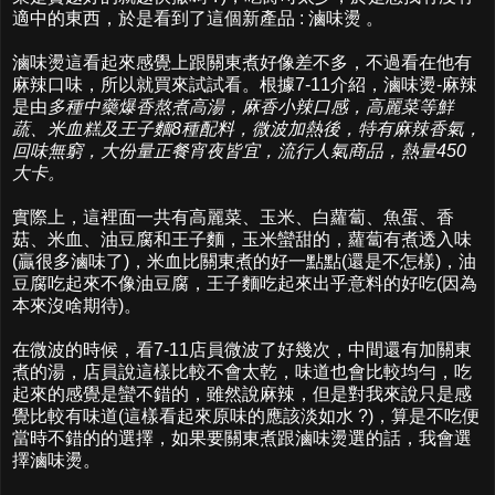
適中的東西，於是看到了這個新產品 : 滷味燙 。
滷味燙這看起來感覺上跟關東煮好像差不多，不過看在他有
麻辣口味，所以就買來試試看。根據7-11介紹，滷味燙-麻辣
是由
多種中藥爆香熬煮高湯，麻香小辣口感，高麗菜等鮮
蔬、米血糕及王子麵8種配料，微波加熱後，特有麻辣香氣，
回味無窮，大份量正餐宵夜皆宜，流行人氣商品，熱量450
大卡。
實際上，這裡面一共有高麗菜、玉米、白蘿蔔、魚蛋、香
菇、米血、油豆腐和王子麵，玉米蠻甜的，蘿蔔有煮透入味
(贏很多滷味了)，米血比關東煮的好一點點(還是不怎樣)，油
豆腐吃起來不像油豆腐，王子麵吃起來出乎意料的好吃(因為
本來沒啥期待)。
在微波的時候，看7-11店員微波了好幾次，中間還有加關東
煮的湯，店員說這樣比較不會太乾，味道也會比較均勻，吃
起來的感覺是蠻不錯的，雖然說麻辣，但是對我來說只是感
覺比較有味道(這樣看起來原味的應該淡如水 ?)，算是不吃便
當時不錯的的選擇，如果要關東煮跟滷味燙選的話，我會選
擇滷味燙。