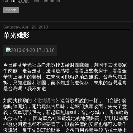
Died
at
01:49
No comments:
Share
Saturday, April 20, 2013
華光殘影
今日趁著華光社區尚未拆掉去給財團賺錢，與同學去吃廖家
牛肉麵，走著走著，邊聊邊感嘆，看看這些老房子，看看金
華街上滿街的老樹，在未來可能就會消逝無蹤。台灣只知道
拆，只知道圖利財團，而不知道怎麼保存，未來的台灣還會
是台灣嗎 ? 我不知道...
如同拷秋勤的《
北城講古
》這首歌所說的一樣，「(台語) 啥
物時陣開始，開始尋無古早味；老城門換頭改面，失去了意
義；舊車頭毀毀去，新起嘛無咖sui；進步兮城市，毋倘給過
去放未記 」。因為華光社區這塊地的地價夠高，所以以前那
些歷史因素也都不需要管了，以前答應的安置也都可以當作
沒說過，反正先BOT給財團，之後再用各種手段弄掉土地上