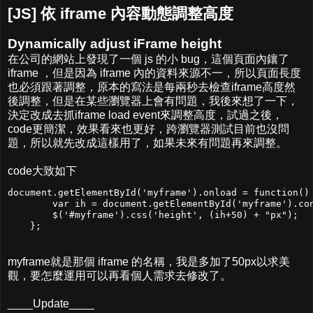
[JS] 依 iframe 內容動態調整高度
Dynamically adjust iFrame height
在公司的網站上發現了一個 js 的小 bug，這個頁面內鑲了
iframe ，但是因為 iframe 內的資料來源不一，所以頁面長度
也必須跟著調整，原本的寫法是每兩秒去檢查iframe高度然
後調整，但是在某些瀏覽器上會有問題，我後來想了一下，
決定改成去抓iframe load event來調整高度，試過之後，
code更簡潔，效果看來也更好，跨瀏覽器測試目前也沒問
題，所以就先改成這樣用了，如果未來有問題再來調整。
code大致如下
document.getElementById('myframe').onload = function() 
        var ih = document.getElementById('myframe').con
        $('#myframe').css('height', (ih+50) + "px");

    };
myframe就是那個 iframe 的名稱，我是多加了50px以求美
觀，要怎麼運用可以再看個人需求去修改了。
____Update____