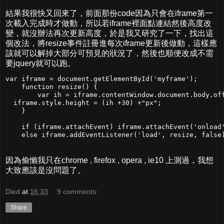
結果我很快又回來了，前面那份code因為只會在iframe第一
次載入完成時才做動，所以若iframe裡面點連結然後高度改
變，就沒辦法再次更新高度，於是我又研究了一下，找出這
個改法，將resize事件註冊進每次iframe更新後做動，這樣應
該就可以解掉大部分可預見的狀況了，然後也順便改成不需
要jquery就可以跑。
var iframe = document.getElementById('myframe');

    function resize() {

        var ih = iframe.contentWindow.document.body.off
  iframe.style.height = (ih +30) +"px";

    }

    if (iframe.attachEvent) iframe.attachEvent('onload'
因為偷懶我只在chrome , firefox , opera , ie10 上測過，我想
大致應該是沒問題了。
Died
at
16:33
9 comments:
Share