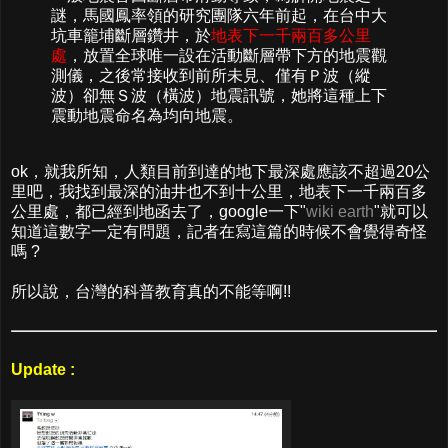
謎，馬國鳳率領的研究團隊六年前起，在台中大
坑車籠埔斷層鑽井，於
地表下一千兩百多公里
處
，放置全球唯一設在活動斷層帶下方的地震觀
測儀，之後常接收到前所未見、僅有Ｐ波（縱
波）卻無Ｓ波（橫波）地震訊號，她將這種上下
震動地震命名為均向地震。
ok，就我所知，人類目前到達的地下最深處應該不超過20公
里吧，我找到最深的油井也不到十公里，地表下一千兩百多
公里處，都已經到地函去了，google一下"
wiki earth
"就可以
知道這數字一定有問題，記者在寫這篇的時候不會覺得奇怪
嗎 ?
所以說，台灣的科普教育真的不能等啊!!
Update :