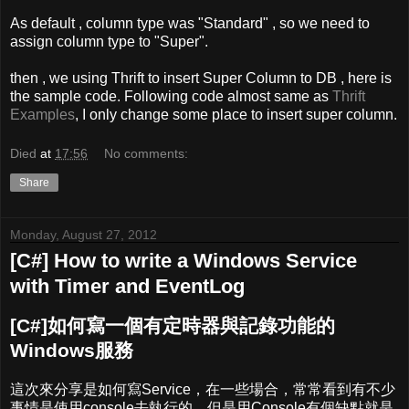
As default , column type was "Standard" , so we need to
assign column type to "Super".
then , we using Thrift to insert Super Column to DB , here is
the sample code. Following code almost same as
Thrift
Examples
, I only change some place to insert super column.
Died
at
17:56
No comments:
Share
Monday, August 27, 2012
[C#] How to write a Windows Service
with Timer and EventLog
[C#]如何寫一個有定時器與記錄功能的
Windows服務
這次來分享是如何寫Service，在一些場合，常常看到有不少
事情是使用console去執行的，但是用Console有個缺點就是