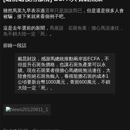
雖然馬英九早表示過
選舉只是說說而已
，但是還是很多人會
被騙，接下來就來看個例子吧。
這是去年選前的新聞，
馬座談 石斑魚業：擔心馬沒連任，
魚不銷大陸一定「死」
。
節錄一段話
戴昆財說，感謝馬總統推動兩岸簽ECFA，不
但提升石斑魚價格，也讓石斑魚產業可以永
續。現在石斑業者很擔心馬總統無法連任，大
陸會拒絕石斑魚輸入，養殖龍膽石斑的成本1
公頃要新台幣1000萬元，青斑600萬元，不銷
大陸一定「死」。