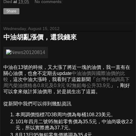
Died
at
19:05
No comments:
Share
Wednesday, August 15, 2012
中油胡亂漲價，還我錢來
中油在13號的時候，又大漲了將近一塊的油價，我一直有在
關心油價，也會不定期去update
中油油價與國際油價的比
較
，這次中油大漲時，我看到了這篇新聞「
台灣中油調高下
周汽柴油價格各0.8元及0.9元 92無鉛每公升33.9元
」，剛好
可以拿來做計算油價用，於是就生出了這篇。
從新聞中我們可以得到幾點資訊
本周調價指標7D3B周均價為每桶108.23美元。
101年四月二號95無鉛零售價為35.5元，中油尚吸收2.2
元，所以實際應為37.7元。
8月13日95無鉛零售價將調為35.4元。