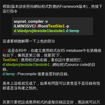
裡面(版本請依照你網站程式對應的Framework版本)，然後下
這行指令
aspnet_compiler -v
/LM/W3SVC/
3
/Root/
TestSite1
-p
d:\diedproj\testsite1\testsite1
d:\temp
這邊要稍微解釋一下上色的部分
3
: 這是在IIS中，你建立應用程式在IIS metabase中在第幾個
站台下，像我是第三個，就要寫"3"。
TestSite1
: 應用程式的名稱，看你設什麼就照打。
d:\diedproj\testsite1\testsite1
: 網站程式source code的目
錄。
d:\temp
: Precompile 後要放置到的目錄。
基本上這樣就完成了，如果有問題可以查查是不是目錄有指
錯還是沒有建之類的。
其實只要把設成應用程式的虛擬目錄設定好，應該就可以只