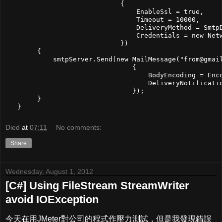
                             {

                                 EnableSsl = true,

                                 Timeout = 10000,

                                 DeliveryMethod = SmtpD
                                 Credentials = new Netw
                             })

        {

            smtpServer.Send(new MailMessage("
from@gmai
                                {

                                    BodyEncoding = Enco
                                    DeliveryNotificatio
                                });

        }

Died
at
07:11
No comments:
Share
Wednesday, August 1, 2012
[C#] Using FileStream StreamWriter
avoid IOException
今天在用JMeter對公司的程式作壓力測試，但是我發現錯誤