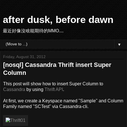
after dusk, before dawn
最近好像沒啥能期待的MMO....
▼
Friday, August 31, 2012
[nosql] Cassandra Thrift insert Super
Column
This post will show how to insert Super Column to
Cassandra
by using
Thrift API
.
At first, we create a Keyspace named "Sample" and Column
Family named "SCTest" via Cassandra-cli.