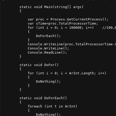
        static void Main(string[] args)

        {

            var proc = Process.GetCurrentProcess();

            var sTime=proc.TotalProcessorTime;

            for (int i = 0; i < 100000; i++)    //100,0
            {

                DoForEach();

            }

            Console.WriteLine(proc.TotalProcessorTime-s
            Console.WriteLine();

            Console.ReadLine();

        }

        static void DoFor()

        {

            for (int i = 0; i < ArInt.Length; i++)

            {

                DoNothing();

            }

        }

        static void DoForEach()

        {

            foreach (int t in ArInt)

            {

                DoNothing();
