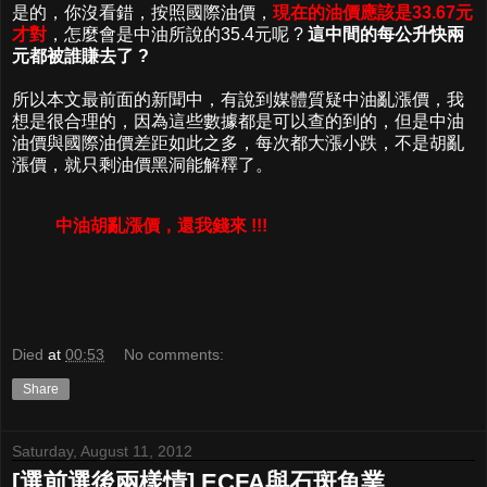
是的，你沒看錯，按照國際油價，
現在的油價應該是33.67元
才對
，怎麼會是中油所說的35.4元呢 ?
這中間的每公升快兩
元都被誰賺去了 ?
所以本文最前面的新聞中，有說到媒體質疑中油亂漲價，我
想是很合理的，因為這些數據都是可以查的到的，但是中油
油價與國際油價差距如此之多，每次都大漲小跌，不是胡亂
漲價，就只剩油價黑洞能解釋了。
中油胡亂漲價，還我錢來 !!!
Died
at
00:53
No comments:
Share
Saturday, August 11, 2012
[選前選後兩樣情] ECFA與石斑魚業