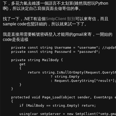
下，多花力氣去維護一個語言不太划算(雖然我想玩Python
啊)，所以決定自己寫個頁面去做寄信的事。
找了一下，.NET有這個
SmtpClient 類別
可以來寄信，而且
sample code也蠻詳細的，所以就來試一下了。
我是直接用需要帳號密碼登入才能用的gmail來寄，一開始的
code是長這樣
    private const string Username = "username"; //updat
    private const string Passowrd = "passowrd";

    private string MailBody {

        get

        {

            return string.IsNullOrEmpty(Request.QuerySt
                       ? string.Empty

                       : Request.QueryString["result"];
        }

    }

    protected void Page_Load(object sender, EventArgs e
    {

        if (MailBody == string.Empty) return;

        using(var smtpServer = new SmtpClient("smtp.gma