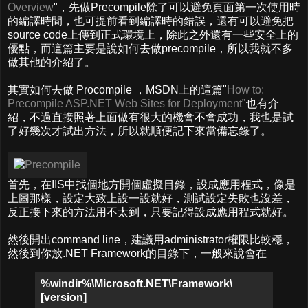
Overview
"，先做Precompile除了可以避免頁面第一次使用時
的編譯時間，也可提前看到編譯時的錯誤，還有可以避免把
source code上傳到正式環境上，除此之外還有一些安全上的
優點，而這篇主要是說如何去做precompile，所以我就不多
做其他的介紹了。
其實如何去做 Procompile ，MSDN上的這篇"
How to:
Precompile ASP.NET Web Sites for Deployment
"也有介
紹，不過直接照著上面做有很大的機會不會成功，我也是試
了好幾次才試出方法，所以就順便記下來當備忘錄了。
首先，在IIS中找個地方開個虛擬目錄，設成應用程式，像是
上圖那樣，設定大致上設一設就好，測試設定失敗也沒差，
反正接下來的方法用不太到，只要記得設成應用程式就好。
然後開出command line，建議用administrator權限比較穩，
然後到你放.NET Framework的目錄下，一般來說會在
%windir%\Microsoft.NET\Framework\
[version]