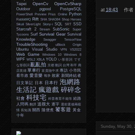
OpenCv
OpenCvSharp
Taipei
Outdoor
pgpool
PostgreSQL
at
18:43
作者
Python
PowerShell
Preview
Prius Online
Rift
RabbitMQ
SHA
SHA384
Shop Heroes
SQL
SSD
Sikuli
SilverLight
Slony-i
SRT
Starcraft 2
SubSonic
Stream
Super
Survival Gear
Surf
Survival
Tycoons
Knowledge
Swagger
TensorFlow
TroubleShooting
uBlock Origin
Ubuntu
Visual Studio
VPN
VS2022
Web Game
Windows 10
Windows 8
WPF
YOLO
WSL2
XBLA
い形容詞
です
亂亂拍
な形容詞
京都
動詞
台灣
和平
商
單車行
專訪
小市民
店英雄
富貴險中求
愛音樂
看市政
敗家
新聞終結者
戰爭
泡網路
日本行
日文筆記
日本
生活記
瘋遊戲
碎碎念
科技宅
社會
給路
科普教育不能等
送很大
人問嗎
逐字
翻譯
選前選後兩樣
饕客遊
關西
隨便煮
黃金
情
長知識
十年
Sunday, May 30, 