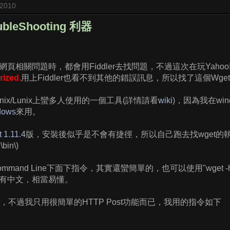
 2010
oubleShooting 利器
頁相關問題時，都會用Fiddler去找問題，不過這次在玩Yahoo!
rized.
用上Fiddler也看不到其他的錯誤訊息，所以找了這個Wge
nix/Lunix上蠻多人使用的一個工具(詳情請看
wiki
)，因為我在wi
dows
來用。
 1.11.4
版，安裝後似乎是不會有捷徑，所以自己跑去找wget的執行檔
bin\)
mand Line下面下指令，其實還蠻簡單的，也可以使用"wget -h
有中文，相當易懂。
多，不過我只用很簡單的HTTP Post功能而已，我用的指令如下