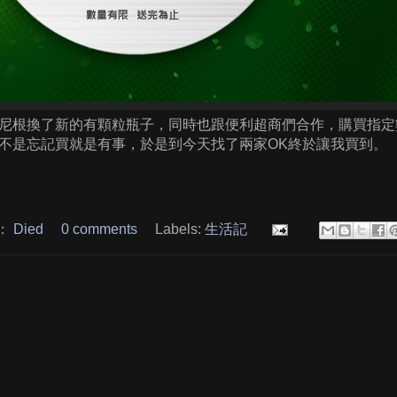
尼根換了新的有顆粒瓶子，同時也跟便利超商們合作，購買指定
不是忘記買就是有事，於是到今天找了兩家OK終於讓我買到。
：
Died
0 comments
Labels:
生活記