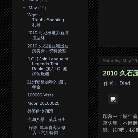
▼
May
(19)
Wget -
TroubleShooting
利器
2010 海尼根魅力新裝
造型杯
2010 久石讓亞洲巡迴
演奏會 - 資料彙整
[LOL] Join League of
Saturday, May 29
Legends Test
Realm 加入LOL測
2010 久
試伺服器
註銷變相加稅的國民
作者：
Died
年金
100000 Visits
Moon 20100525
外婆的澎湖灣
印象中十幾年前
澎湖八景 - 菓葉日出
當失望，不過機
[好康] 單車喜客天母
樂。(好吧，我
店五六月特價