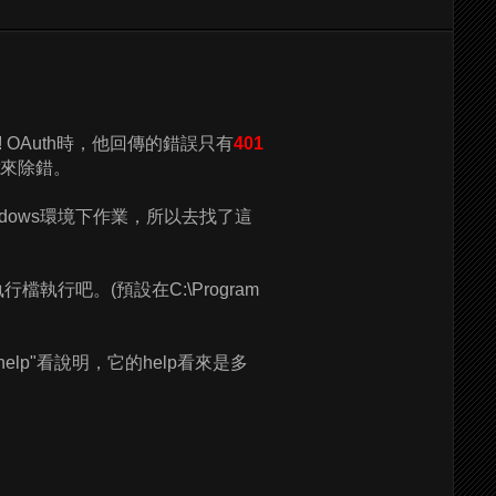
 OAuth時，他回傳的錯誤只有
401
t來除錯。
ndows環境下作業，所以去找了這
執行吧。(預設在C:\Program
elp"看說明，它的help看來是多