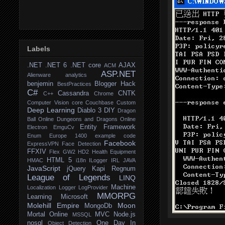
Labels
.NET
.NET 6
.NET core
AJAX
ACM
ASP.NET
Alienware
analytics
benjemin
Blogger Hack
BestPractices
C#
Cassandra
CNTK
C++
Chrome
Computer Vision
core
Couchbase
Custom
Deep Learning
Diablo 3
DIY
Dragon
Ball Online
Dungeons and Dragons Online
Entity Framework
Electron
EmguCv
Enum
Europe 1400
example code
Facebook
ExpressVPN
Face Detection
FFXIV
Flex
GW2
HD2
Health Equipment
HTML 5
HMAC
i18n
ILogger
IRL
JAVA
JavaScript
jQuery
Kapi Regnum
League of Legends
LINQ
Machine
Localization
Logger
LogProvider
MMORPG
Learning
Microsoft
Molehill Empire
Moon
MongoDb
Mortal Online
MVC
Node.js
MSSQL
nosql
One Day In
Object Detection