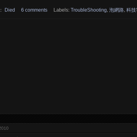
：
Died
6 comments
Labels:
TroubleShooting
,
泡網路
,
科技
2010