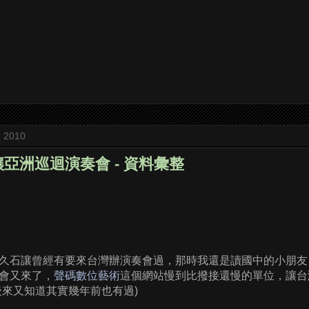
, 2010
石讓亞洲巡迴演奏會 - 資料彙整
久石讓曾經有要來台灣辦演奏會過，那時我還是讀國中的小朋友
會又來了，
聲碼數位藝術
這個網站慢到比撥接還慢的單位，讓台
後來又知道其實幾年前也有過)