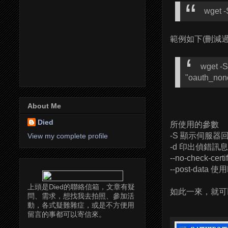
wget -
範例如下(刪減過
wget -S
"oauth_no
About Me
Died
所使用的參數
-S 顯示伺服器
View my complete profile
-d 印出偵錯訊息
--no-check-
--post-dat
上頭是Died的聯絡信箱，文章有疑
如此一來，就可
問、需求，想找我去拍照、參加活
動，各式疑難雜症，或是不方便用
留言的事都可以寄信來。