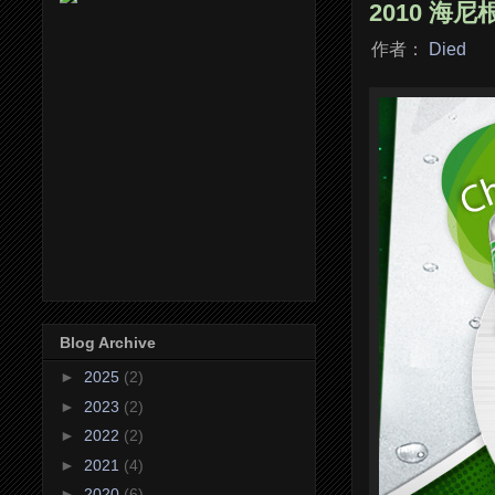
2010 海
作者：
Died
Blog Archive
►
2025
(2)
►
2023
(2)
►
2022
(2)
►
2021
(4)
►
2020
(6)