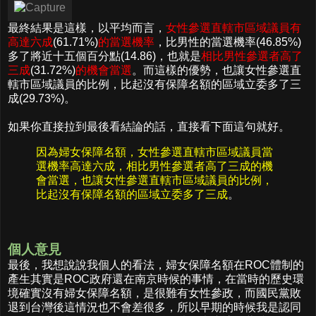
最終結果是這樣，以平均而言，
女性參選直轄市區域議員有
高達六成
(61.71%)
的當選機率
，比男性的當選機率(46.85%)
多了將近十五個百分點(14.86)，也就是
相比男性參選者高了
三成
(31.72%)
的機會當選
。而這樣的優勢，也讓女性參選直
轄市區域議員的比例，比起沒有保障名額的區域立委多了三
成(29.73%)。
如果你直接拉到最後看結論的話，直接看下面這句就好。
因為婦女保障名額，女性參選直轄市區域議員當
選機率高達六成，相比男性參選者高了三成的機
會當選，也讓女性參選直轄市區域議員的比例，
比起沒有保障名額的區域立委多了三成
。
個人意見
最後，我想說說我個人的看法，婦女保障名額在ROC體制的
產生其實是ROC政府還在南京時候的事情，在當時的歷史環
境確實沒有婦女保障名額，是很難有女性參政，而國民黨敗
退到台灣後這情況也不會差很多，所以早期的時候我是認同