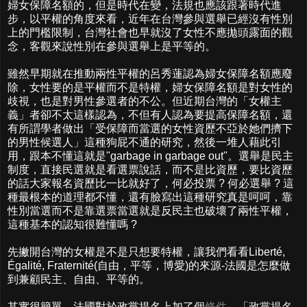
婦女保障名額的，但是時代在變，法規也應該跟著時代進
步，以平權的角度來看，近年在台灣參與選舉已經沒有性別
上的門檻限制，台灣社會也早就沒了女性不應拋頭露面的觀
念，客觀來說性別在參與選舉上是平等的。
雖然早期就在推動兩性平權的呂秀蓮認為婦女保障名額應廢
除，女性要的是平權而不是特權，婦女保障名額是對女性的
歧視，也是對男性參選者的不公。但近期台灣的「女權主
義」者卻不太這樣認為，不但有人認為要提高保障名額，還
有所謂學者做出「受保障而當選的女性資歷不亞於她們擠下
的男性候選人」這種狗屁不通的研究，然後一堆人藉此引
用，跟本不懂這就是"garbage in garbage out"。選舉是民主
制度，直接民選就是看選票說話，而不是比資歷，要比資歷
的話大家報名資歷比一比就好了，何必投票 ? 何必選舉 ? 這
種最根本的道理都不懂，還有臉寫出這種研究真是呵呵，靠
性別當選而不是靠選票當選就是反民主也破壞了兩性平權，
這種基本的認知很難懂嗎 ?
先撇開台灣的女權是不是只想要特權，讓我們看看Liberté,
Égalité, Fraternité(自由，平等，博愛)的來源-法國是怎麼做
到兼顧民主、自由、平等的。
其實很簡單，法國對於政黨提名上加了個
條件
，「
政黨提名