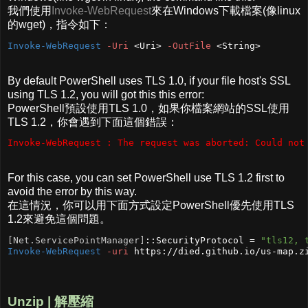
我們使用
Invoke-WebRequest
來在Windows下載檔案(像linux
的wget)，指令如下：
Invoke-WebRequest
-Uri
 <Uri> 
-OutFile
 <String>
By default PowerShell uses TLS 1.0, if your file host's SSL
using TLS 1.2, you will got this this error:
PowerShell預設使用TLS 1.0，如果你檔案網站的SSL使用
TLS 1.2，你會遇到下面這個錯誤：
Invoke-WebRequest : The request was aborted: Could not
For this case, you can set PowerShell use TLS 1.2 first to
avoid the error by this way.
在這情況，你可以用下面方式設定PowerShell優先使用TLS
1.2來避免這個問題。
[Net.ServicePointManager]
::SecurityProtocol = 
"tls12, 
Invoke-WebRequest
-uri
 https://died.github.io/us-map.z
Unzip | 解壓縮