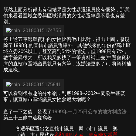
既然上面分析得出有個結果是女性參選議員較有優勢，那我
們來看看區域立委與區域議員的女性參選率是不是也有差
別。
將上述五筆選舉資料的女性比例做出比對，得出上圖，發現
除了1998年的直轄市議員選舉外，其他後來的年份都高出區
域立委20%以上，甚至高到54%的情況，但1998只有7%，
數字差異很大，所以我又多找了一筆資料補上去(中選會資料
庫的直轄市區域議員就只有六筆，沒辦法更多了)，將資料補
成這樣。
可以看到很有趣的分水嶺，到底1998~2002中間發生甚麼
事，讓直轄市區域議員女性參選大增呢 ?
查了一下之後，發現了
1999年一月25日公布的地方制度法
，
第三十三條中這樣寫著
各選舉區選出之直轄市議員、縣（市）議員、鄉
（鎮、市）民代表
名額達四人者，應有婦女當選