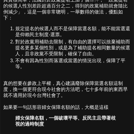
的候選人性別差距超過百分之二，得到的政黨補助就會隨比
例減少
」，這是一個非常聰明，一舉數得的做法，優點如
下：
規定提名的候選人而不是保障當選名額，能不能當選還
是仰賴民主制度-選票。
對於政黨用補助去限制，有自由的選擇可以捨棄補助而
提名更多某個性別，或是為了補助提名相同數量的候選
人，且非政黨不受限制，確保了自由。
不會有因為性別而落選或當選的情況出現，保障了平
等。
真的想要在參政上平權，真心建議廢除保障當選名額這制
度，換一個更符合現今社會的方法吧，七十多年前的東西早
就不適用於現今台灣社會了。
如果要一句話形容婦女保障名額的話，大概是這樣
婦女保障名額，一個破壞平等、反民主且帶著歧
視的過時制度