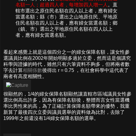
名額一人；超過四人者，每增加四人增一人
。直
轄市選出之原住民名額在四人以上者，應有婦女
當選名額；縣（市）選出之山地原住民、平地原
住民名額在四人以上者，應有婦女當選名額；鄉
（鎮、市）選出之平地原住民名額在四人以上
者，應有婦女當選名額。
看起來感覺上就是這個四分之一的婦女保障名額，讓女性參
選議員比例在2002年開始明顯多過於立委，然而這是個講究
科學與證據的時代，雖然只有六筆資料不夠多，但將兩者數
字去計算
相關係數
後得出 r = 0.75 ，在社會科學中這代表了
兩者有高度相關性。
很顯然的，1/4的婦女保障名額顯然讓直轄市區域議員女性參
選比例高出許多，因為有保障名額後，整體而言女性當選機
率比男性來的高，為了正確計算保障名額帶來的優勢，我重
新算了最後四次立委與議員選舉的資料做為比對，去除了
1999年之前還沒有1/4婦女保障名額的選舉。