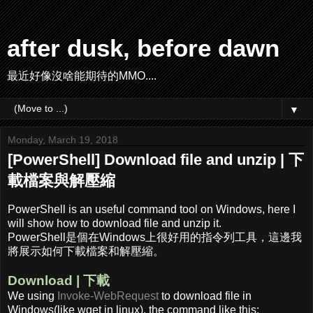
after dusk, before dawn
最近好像沒啥能期待的MMO....
▼
Monday, March 19, 2018
[PowerShell] Download file and unzip | 下
載檔案與解壓縮
PowerShell is an useful command tool on Windows, here I
will show how to download file and unzip it.
PowerShell是個在Windows上很好用的指令列工具，這邊我
將展示如何下載檔案和解壓縮。
Download | 下載
We using
Invoke-WebRequest
to download file in
Windows(like wget in linux), the command like this: