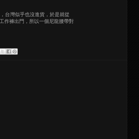
，台灣似乎也沒進貨，於是就從
工作褲出門，所以一個尼龍腰帶對