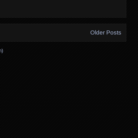
Older Posts
m)