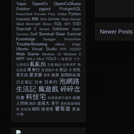
OpenCv
OpenCvSharp
Taipei
Outdoor
pgpool
PostgreSQL
Python
PowerShell
Preview
Prius Online
Rift
RabbitMQ
SHA
SHA384
Shop Heroes
SQL
SSD
Sikuli
SilverLight
Slony-i
SRT
Starcraft 2
SubSonic
Stream
Super
Newer Posts
Survival Gear
Surf
Survival
Tycoons
Knowledge
Swagger
TensorFlow
TroubleShooting
uBlock Origin
Ubuntu
Visual Studio
VPN
VS2022
Web Game
Windows 10
Windows 8
WPF
YOLO
WSL2
XBLA
い形容詞
です
亂亂拍
な形容詞
京都
動詞
台灣
和平
商
單車行
專訪
小市民
店英雄
富貴險中求
愛音樂
看市政
敗家
新聞終結者
戰爭
泡網路
日本行
日文筆記
日本
生活記
瘋遊戲
碎碎念
科技宅
社會
給路
科普教育不能等
送很大
人問嗎
逐字
翻譯
選前選後兩樣
饕客遊
關西
隨便煮
黃金
情
長知識
十年