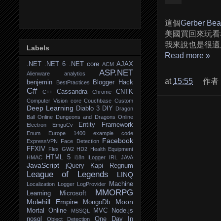
這個
Gerber Bear
美國買回來玩看
我來說也是很適
Labels
Read more »
.NET
.NET 6
.NET core
AJAX
ACM
ASP.NET
Alienware
analytics
at
15:55
作者
benjemin
Blogger Hack
BestPractices
C#
Cassandra
CNTK
C++
Chrome
Computer Vision
core
Couchbase
Custom
Deep Learning
Diablo 3
DIY
Dragon
Ball Online
Dungeons and Dragons Online
Entity Framework
Electron
EmguCv
Enum
Europe 1400
example code
Facebook
ExpressVPN
Face Detection
FFXIV
Flex
GW2
HD2
Health Equipment
HTML 5
HMAC
i18n
ILogger
IRL
JAVA
JavaScript
jQuery
Kapi Regnum
League of Legends
LINQ
Machine
Localization
Logger
LogProvider
MMORPG
Learning
Microsoft
Molehill Empire
Moon
MongoDb
Mortal Online
MVC
Node.js
MSSQL
nosql
One Day In
Object Detection