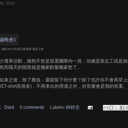
26, 2014
攝於2010年底五都選舉-選前之夜
少選舉活動，雖然不曾是競選團隊內一員，但總是當志工或是抽
然而隔天的開票就是幾家歡樂幾家愁了。
結束之後，除了勝負，還能留下些什麼？除了也許你不會再穿上的T-
T-shirt高很多)，不再拿出的周邊之外，好音樂會是我的答案。
：
Died
0 comments
Labels:
碎碎念