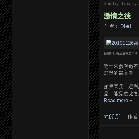
Sunday, January 
激情之後
作者：
Died
點圖可以看全螢幕全景照，
近年來參與過不
選舉的最高潮，
如果問我，選舉
品，能見度比各式
Read more »
at
00:51
作者