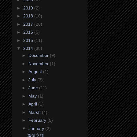
►
2019
(2)
►
2018
(10)
►
2017
(28)
►
2016
(5)
►
2015
(11)
▼
2014
(38)
►
December
(9)
►
November
(1)
►
August
(1)
►
July
(3)
►
June
(11)
►
May
(1)
►
April
(1)
►
March
(4)
►
February
(5)
▼
January
(2)
激情之後