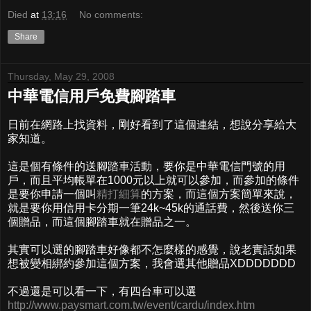
Died
at
13:16
No comments:
Share
Thursday, May 29, 2008
中華電信用戶免費腳踏車
日前在網路上找資料，剛好看到了這個連結，想說分享給大
家知道。
這是個有條件的送腳踏車活動，要你是中華電信門號的用
戶，而且平均帳單在1000元以上就可以參加，而參加的條件
是要你申請一個叫
精打細算
的方案，而這個方案簡單來說，
就是要你用信用卡分期一筆24k~45k的通話費，然後送你三
個贈品，而這個腳踏車就在贈品之一。
其實可以選的腳踏車好像都不怎麼樣的感覺，說老實話如果
想被變相綁約參加這個方案，我會選其他贈品XDDDDDDD
不過還是可以看一下，有四台車可以選
http://www.paysmart.com.tw/event/cardu/index.htm