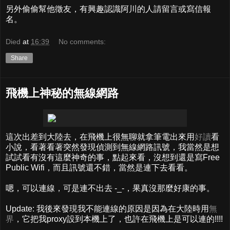
另外偷偷幫他徵友，有興趣認識阿川的人請留言或寫信報
名。
Died
at
16:39
No comments:
Share
飛機上神秘的無線網路
這次出差到大陸去，在飛機上很無聊就拿筆電出來用
好讀
看
小說，看著看著突然發現偵測到無線網路訊號，我當然是想
試試看有沒有這麼神奇的事，點起來看，沒想到還是寫Free
Public Wifi，而且訊號還不錯，當然是連下去看看。
嗯，可以連線，可是連不出去 -_-，果真沒那麼好康的事。
Update: 我後來發現我不能連線的原因是因為在大陸時用
無
界
，它把我proxy設到本機上了，也許在飛機上是可以連的!!!!