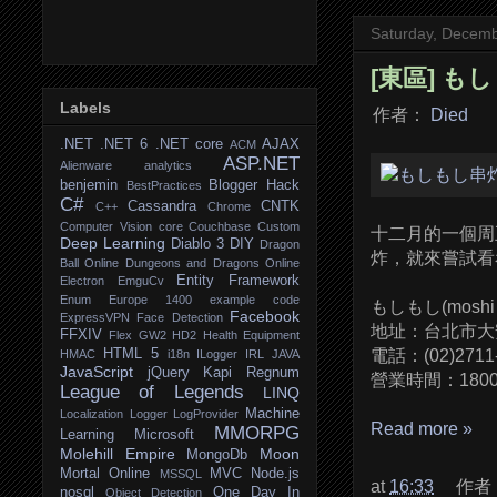
Saturday, Decemb
[東區] も
Labels
作者：
Died
.NET
.NET 6
.NET core
AJAX
ACM
ASP.NET
Alienware
analytics
benjemin
Blogger Hack
BestPractices
C#
Cassandra
CNTK
C++
Chrome
Computer Vision
core
Couchbase
Custom
十二月的一個周
Deep Learning
Diablo 3
DIY
Dragon
炸，就來嘗試看
Ball Online
Dungeons and Dragons Online
Entity Framework
Electron
EmguCv
Enum
Europe 1400
example code
もしもし(moshi 
Facebook
ExpressVPN
Face Detection
地址：台北市大
FFXIV
Flex
GW2
HD2
Health Equipment
HTML 5
電話：(02)2711
HMAC
i18n
ILogger
IRL
JAVA
JavaScript
jQuery
Kapi Regnum
營業時間：1800
League of Legends
LINQ
Machine
Localization
Logger
LogProvider
Read more »
MMORPG
Learning
Microsoft
Molehill Empire
Moon
MongoDb
Mortal Online
MVC
Node.js
MSSQL
at
16:33
作者
nosql
One Day In
Object Detection