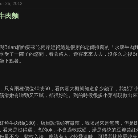
er 25, 2012
康牛肉麵
與Brian相約要來吃兩岸經貿總是很累的老師推薦的「永康牛
享受了一陣子的悠閒，看著路人、遊客來來去去，沒多久之後Br
坐下點餐。
只有兩種價位40或60，看內容大概就知道多少錢了，我點了小黃瓜
筋滑嫩有嚼勁又不膩，都很好吃。到的時候很多小菜都現做出來
紅燒牛肉麵(180)，店員說湯頭有微辣，我喝起來是無感，但是B
麵，看來是沒得選，煮的ok，不會過軟或硬，湯是傳統的豆瓣醬
份量不少，鬆軟入味，應該有人比較愛這味，可惜我比較愛吃來