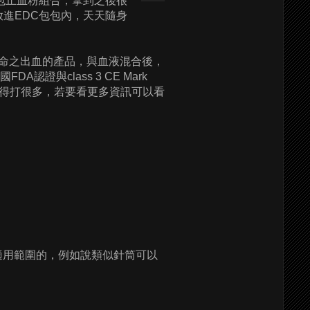
包止血粉組合，拿到之後很
放進EDC包包內，天天隨身
能致命之出血的產品，與血液混合後，
與class 3 CE Mark
下，懶得打很多，若要看更多資訊可以看
同適用範圍的，例如說類似針筒可以