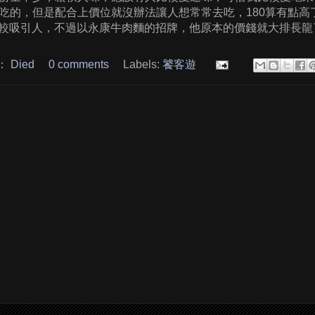
吃的，但是配合上價位就沒辦法讓人想常常去吃，180算有點高
0會比較吸引人，不過以永康牛肉麵的招牌，他原本的價錢就大排長
：
Died
0 comments
Labels:
饕客遊