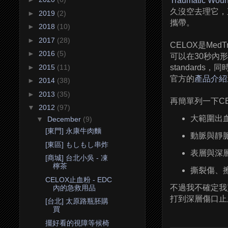
Traumatic Woun
久沒空去理它，
►
2019
(2)
攜帶。
►
2018
(10)
►
2017
(28)
CELOX是M
►
2016
(5)
可以在30秒內形
►
2015
(11)
standard
官方的
產品介紹
►
2014
(38)
►
2013
(35)
再簡單列一下C
▼
2012
(97)
大範圍出
▼
December
(9)
[東門] 永康牛肉麵
動脈與靜
[東區] もしもし串炸
表層與深
[商城] 台北小吳 - 凍
檸茶
撕裂傷、
CELOX止血粉 - EDC
不過我不確定我
內的急救用品
打到深層傷口止血
[台北] 太原路瓶胚購
買
擺好看的視障等候椅