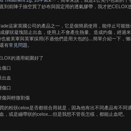
d Treatment 2g, 10-Pack
，簡單來說，就是2公克小包裝的十
直到前陣子抽空買了紗布與固定用的透氣膠帶，我才把CELOX
edTrade這家英國公司的產品之一，它是個簡易使用，能停止可
成膠狀凝塊阻止出血，使用上不會產生熱量、造成灼傷，經過米國FDA認證
s，同時也被美軍與英軍採用(不過他們是用大包的)....簡單介紹一
還有
常見問題
。
ELOX的適用範圍好了
血傷口
脈出血
層傷口
擦傷與輕微割傷
買的粉狀celox是否都很合用就是，因為他有出不同產品有不
，或是繃帶狀的celox....但是我想不管長怎樣，都能止血吧。