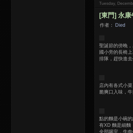
Tuesday, Decemb
[東門] 永
作者：
Died
聖誕節的傍晚，
國小旁的長椅上
排隊，趕快進去
店內有各式小菜，
脆爽口入味，牛
點的麵是小碗的
有XD 麵是細
全部喝完，牛肉