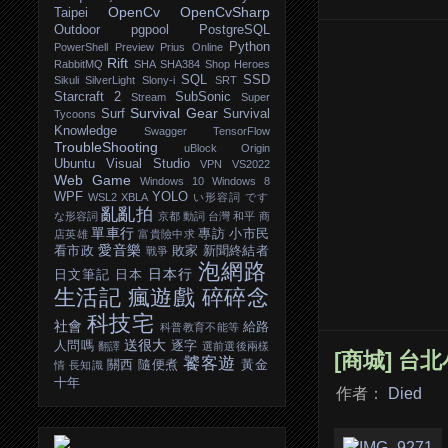
OpenCv
OpenCvSharp
Taipei
Outdoor
pgpool
PostgreSQL
Python
PowerShell
Preview
Prius Online
Rift
RabbitMQ
SHA
SHA384
Shop Heroes
SQL
SSD
Sikuli
SilverLight
Slony-i
SRT
Starcraft 2
SubSonic
Stream
Super
Survival Gear
Surf
Survival
Tycoons
Knowledge
Swagger
TensorFlow
TroubleShooting
uBlock Origin
Ubuntu
Visual Studio
VPN
VS2022
Web Game
Windows 10
Windows 8
WPF
YOLO
WSL2
XBLA
い形容詞
です
亂亂拍
な形容詞
京都
動詞
台灣
和平
商
單車行
專訪
小市民
店英雄
富貴險中求
愛音樂
看市政
敗家
新聞終結者
戰爭
泡網路
日本行
日文筆記
日本
生活記
瘋遊戲
碎碎念
科技宅
社會
給路
科普教育不能等
送很大
人問嗎
逐字
翻譯
選前選後兩樣
[商城] 台北
饕客遊
關西
隨便煮
黃金
情
長知識
十年
作者：
Died