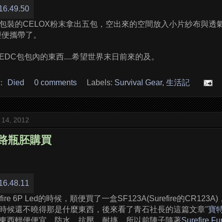
包裝的CELOX粉末拿出五包，空出來的空間放入小片紗布與透
輕便攜帶了。
DC包包內的東西....希望世界末日前來的及。
：
Died
0 comments
Labels:
Survival Gear
,
生活記
 14, 2012
原路瓶胚購買
fire 6P Led的時候，順便買了一盒SF123A(Surefire的CR
時候還不曉得那是什麼東西，後來看了青石社長的這篇文章"
寶
東西輕便便宜，防水、抗壓、耐摔，所以前陣子隨著
Surefire Fu