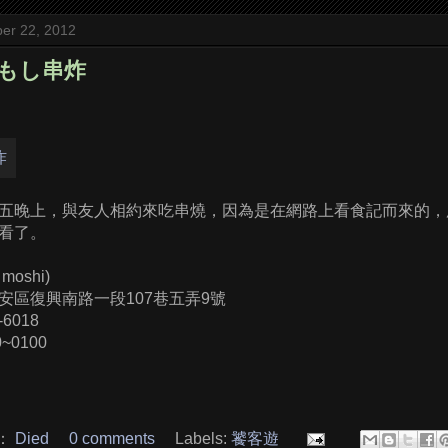
er 22, 2012
しもし串炸
五晚上，與友人相約來吃串燒，因為是在網路上看食記而來的，
看了。
moshi)
安區復興南路一段107巷五弄9號
-6018
~0100
：
Died
0 comments
Labels:
饕客遊