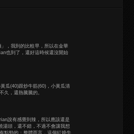
肉麵」，我到的比較早，所以在金華
ian也到了，還好這時候還沒開始
(40)跟炒牛筋(60)，小黃瓜清
不久，還熱騰騰的。
rian說有感覺到辣，所以應該還是
紅燒湯頭，還不錯，不過不會讓我想
有點勁的；整體而言，這個紅燒牛