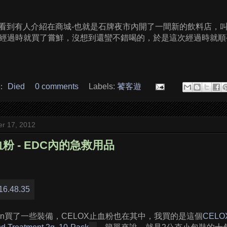
上看到有人介紹在商城-也就是石牌夜市內開了一間新的飲料店，
經過時就買了嘗鮮，沒想到還蠻不錯喝的，於是這次經過時就順
：
Died
0 comments
Labels:
饕客遊
r 17, 2012
血粉 - EDC內的急救用品
zon買了一些裝備，CELOX止血粉也在其中，我買的是這個
CELOX 