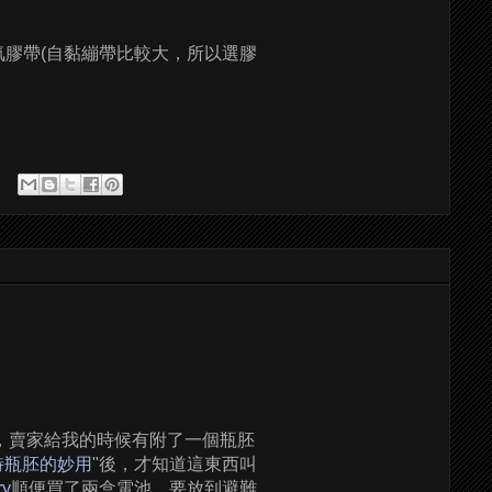
氣膠帶(自黏繃帶比較大，所以選膠
123A)，賣家給我的時候有附了一個瓶胚
特瓶胚的妙用
"後，才知道這東西叫
ry
順便買了兩盒電池，要放到避難