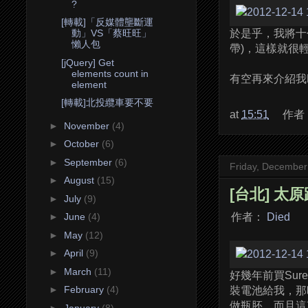
?
[轉載]「反媒體壟斷運
於是乎，我將十
動」VS「蔡旺旺」
懶人包
帶)，這樣就很
[jQuery] Get
elements count in
有空再來介紹我E
element
[轉載]北投纜車要不要
at
15:51
作者
►
November
(4)
►
October
(6)
►
September
(6)
Friday, December
►
August
(15)
[台北] 太
►
July
(9)
作者：
Died
►
June
(4)
►
May
(12)
►
April
(9)
►
March
(11)
好幾年前買Sure
►
February
(4)
裝電池給我，那
做瓶胚，而且這
►
January
(8)