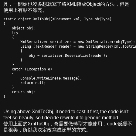
具，一開始也沒多想就寫了將XML轉成Object的方法，但是
使用上有點不漂亮。
static object XmlToObj(XDocument xml, Type objType)

{

    object obj;

    try

    {

        XmlSerializer serializer = new XmlSerializer(objType);

        using (TextReader reader = new StringReader(xml.ToStrin
        {

            obj = serializer.Deserialize(reader);

        }

    }

    catch (Exception e)

    {

        Console.WriteLine(e.Message);

        return null;

    }

    return obj;

Using above XmlToObj, it need to cast it first, the code isn't
feel so beauty, so I decide rewrite it to generic method.
使用上面的XmlToObj，會需要做轉型才能使用，code感覺不
是很美，所以我決定改寫成泛型的方式。