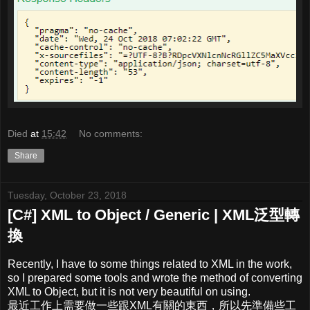
Died
at
15:42
No comments:
Share
Tuesday, October 23, 2018
[C#] XML to Object / Generic | XML泛型轉
換
Recently, I have to some things related to XML in the work,
so I prepared some tools and wrote the method of converting
XML to Object, but it is not very beautiful on using.
最近工作上需要做一些跟XML有關的東西，所以先準備些工