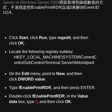
Server or Windows Server 2003
裡面新增登錄檔數值的方
式，不過我是把fEnablePrintRDR設成0來解掉Event ID
1114。
Click
Start
, click
Run
, type
regedit
, and then
click
OK
.
Locate the following registry subkey:
HKEY_LOCAL_MACHINE\SYSTEM\CurrentC
ontrolSet\Control\Terminal Server\Wds\rdpwd
On the
Edit
menu, point to
New
, and then
click
DWORD value
.
Type
fEnablePrintRDR
, and then press ENTER.
Double-click
fEnablePrintRDR
, in the
Value
data
box, type
0
, and then click
OK
.