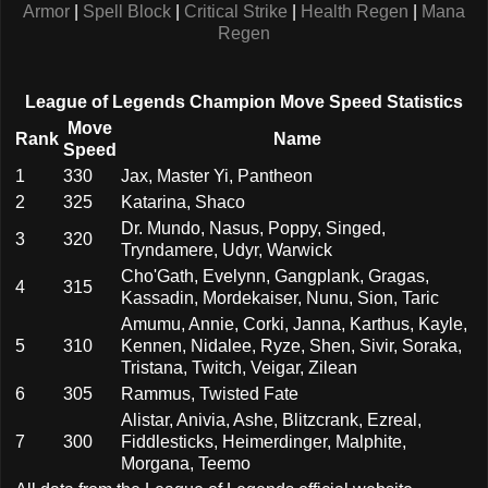
Armor
|
Spell Block
|
Critical Strike
|
Health Regen
|
Mana
Regen
League of Legends Champion Move Speed Statistics
Move
Rank
Name
Speed
1
330
Jax, Master Yi, Pantheon
2
325
Katarina, Shaco
Dr. Mundo, Nasus, Poppy, Singed,
3
320
Tryndamere, Udyr, Warwick
Cho'Gath, Evelynn, Gangplank, Gragas,
4
315
Kassadin, Mordekaiser, Nunu, Sion, Taric
Amumu, Annie, Corki, Janna, Karthus, Kayle,
5
310
Kennen, Nidalee, Ryze, Shen, Sivir, Soraka,
Tristana, Twitch, Veigar, Zilean
6
305
Rammus, Twisted Fate
Alistar, Anivia, Ashe, Blitzcrank, Ezreal,
7
300
Fiddlesticks, Heimerdinger, Malphite,
Morgana, Teemo