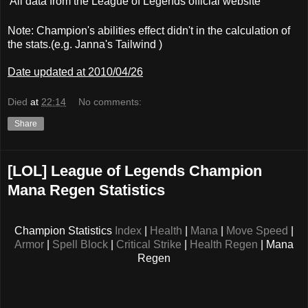
All data from the League of Legends official website
Note: Champion's abilities effect didn't in the calculation of
the stats.(e.g. Janna's Tailwind )
Date updated at 2010/04/26
Died
at
22:14
No comments:
Share
[LOL] League of Legends Champion
Mana Regen Statistics
Champion Statistics
Index
|
Health
|
Mana
|
Move Speed
|
Armor
|
Spell Block
|
Critical Strike
|
Health Regen
| Mana
Regen