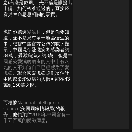
息(右邊是截圖)，先不論是誰提出
申請、如何核准通過的，直接來
看與生命息息相關的事實。
也許你聽過
愛滋村
，但是你要知
道，並不是只有單一地區發生的
事，根據中國官方公佈的數字顯
示，中國現存愛滋病毒感染者約
84萬，愛滋病病人約8萬，但是
中
國感染愛滋病病毒的人中十有八
九的人不知道自己已經感染了愛
滋病
。聯合國愛滋病規劃署估計
中國感染愛滋病的人數可能在43
萬到150萬之間。
而根據
National Intelligence
Council
(美國國家情報局)的報
告，他們預估
2010年中國會有一
千五百萬的愛滋病患
。