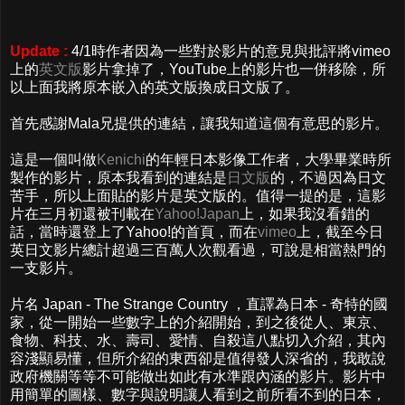
Update :
4/1時作者因為一些對於影片的意見與批評將vimeo
上的
英文版
影片拿掉了，YouTube上的影片也一併移除，所
以上面我將原本嵌入的英文版換成日文版了。
首先感謝Mala兄提供的連結，讓我知道這個有意思的影片。
這是一個叫做
Kenichi
的年輕日本影像工作者，大學畢業時所
製作的影片，原本我看到的連結是
日文版
的，不過因為日文
苦手，所以上面貼的影片是英文版的。值得一提的是，這影
片在三月初還被刊載在
Yahoo!Japan
上，如果我沒看錯的
話，當時還登上了Yahoo!的首頁，而在
vimeo
上，截至今日
英日文影片總計超過三百萬人次觀看過，可說是相當熱門的
一支影片。
片名 Japan - The Strange Country ，直譯為日本 - 奇特的國
家，從一開始一些數字上的介紹開始，到之後從人、東京、
食物、科技、水、壽司、愛情、自殺這八點切入介紹，其內
容淺顯易懂，但所介紹的東西卻是值得發人深省的，我敢說
政府機關等等不可能做出如此有水準跟內涵的影片。影片中
用簡單的圖樣、數字與說明讓人看到之前所看不到的日本，