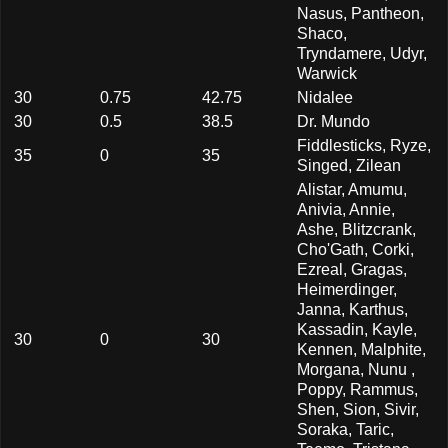
Nasus, Pantheon,
Shaco,
Tryndamere, Udyr,
Warwick
30
0.75
42.75
Nidalee
30
0.5
38.5
Dr. Mundo
Fiddlesticks, Ryze,
35
0
35
Singed, Zilean
Alistar, Amumu,
Anivia, Annie,
Ashe, Blitzcrank,
Cho'Gath, Corki,
Ezreal, Gragas,
Heimerdinger,
Janna, Karthus,
Kassadin, Kayle,
30
0
30
Kennen, Malphite,
Morgana, Nunu ,
Poppy, Rammus,
Shen, Sion, Sivir,
Soraka, Taric,