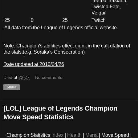
Teemo, Tristana,
Twisted Fate,
Veigar
25
0
25
Twitch
All data from the League of Legends official website
Note: Champion's abilities effect didn't in the calculation of
the stats.(e.g. Soraka's Consecration)
Date updated at 2010/04/26
Died
at
22:27
No comments:
Share
[LOL] League of Legends Champion
Move Speed Statistics
Champion Statistics
Index
|
Health
|
Mana
| Move Speed |