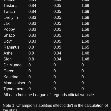
Tristana
0.84
0.05
1.69
Twitch
0.84
0.05
1.69
Evelynn
0.83
0.05
1.68
Jax
0.83
0.05
1.68
Poppy
0.83
0.05
1.68
Shaco
0.83
0.05
1.68
Udyr
0.83
0.05
1.68
Rammus
0.8
0.05
1.65
Ashe
0.8
0.04
1.48
Sion
0.8
0.04
1.48
Dr. Mundo
0
0
0
Garen
0
0
0
Katarina
0
0
0
Mordekaiser
0
0
0
Tryndamere
0
0
0
All data from the League of Legends official website
Note 1: Champion's abilities effect didn't in the calculation of
the stats.