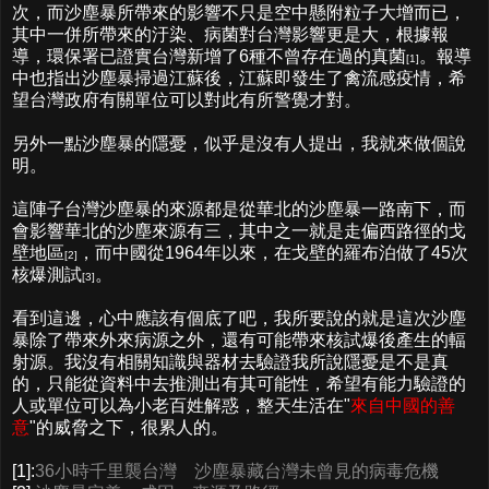
次，而沙塵暴所帶來的影響不只是空中懸附粒子大增而已，
其中一併所帶來的汙染、病菌對台灣影響更是大，根據報
導，環保署已證實台灣新增了6種不曾存在過的真菌
。報導
[1]
中也指出沙塵暴掃過江蘇後，江蘇即發生了禽流感疫情，希
望台灣政府有關單位可以對此有所警覺才對。
另外一點沙塵暴的隱憂，似乎是沒有人提出，我就來做個說
明。
這陣子台灣沙塵暴的來源都是從華北的沙塵暴一路南下，而
會影響華北的沙塵來源有三，其中之一就是走偏西路徑的戈
壁地區
，而中國從1964年以來，在戈壁的羅布泊做了45次
[2]
核爆測試
。
[3]
看到這邊，心中應該有個底了吧，我所要說的就是這次沙塵
暴除了帶來外來病源之外，還有可能帶來核試爆後產生的輻
射源。我沒有相關知識與器材去驗證我所說隱憂是不是真
的，只能從資料中去推測出有其可能性，希望有能力驗證的
人或單位可以為小老百姓解惑，整天生活在"
來自中國的善
意
"的威脅之下，很累人的。
[1]:
36小時千里襲台灣 沙塵暴藏台灣未曾見的病毒危機