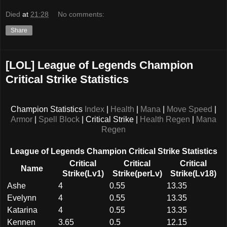
Died
at
21:28
No comments:
Share
[LOL] League of Legends Champion
Critical Strike Statistics
Champion Statistics
Index
|
Health
|
Mana
|
Move Speed
|
Armor
|
Spell Block
| Critical Strike |
Health Regen
|
Mana
Regen
League of Legends Champion Critical Strike Statistics
Critical
Critical
Critical
Name
Strike(Lv1)
Strike(perLv)
Strike(Lv18)
Ashe
4
0.55
13.35
Evelynn
4
0.55
13.35
Katarina
4
0.55
13.35
Kennen
3.65
0.5
12.15