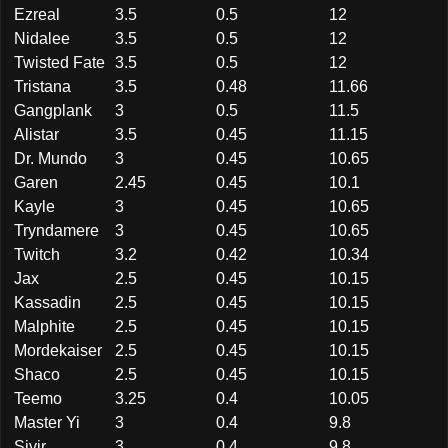
Ezreal
3.5
0.5
12
Nidalee
3.5
0.5
12
Twisted Fate
3.5
0.5
12
Tristana
3.5
0.48
11.66
Gangplank
3
0.5
11.5
Alistar
3.5
0.45
11.15
Dr. Mundo
3
0.45
10.65
Garen
2.45
0.45
10.1
Kayle
3
0.45
10.65
Tryndamere
3
0.45
10.65
Twitch
3.2
0.42
10.34
Jax
2.5
0.45
10.15
Kassadin
2.5
0.45
10.15
Malphite
2.5
0.45
10.15
Mordekaiser
2.5
0.45
10.15
Shaco
2.5
0.45
10.15
Teemo
3.25
0.4
10.05
Master Yi
3
0.4
9.8
Sivir
3
0.4
9.8