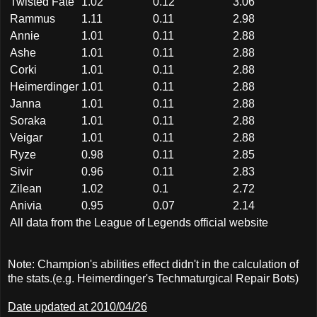
Twisted Fate
1.02
0.12
3.06
Rammus
1.11
0.11
2.98
Annie
1.01
0.11
2.88
Ashe
1.01
0.11
2.88
Corki
1.01
0.11
2.88
Heimerdinger
1.01
0.11
2.88
Janna
1.01
0.11
2.88
Soraka
1.01
0.11
2.88
Veigar
1.01
0.11
2.88
Ryze
0.98
0.11
2.85
Sivir
0.96
0.11
2.83
Zilean
1.02
0.1
2.72
Anivia
0.95
0.07
2.14
All data from the League of Legends official website
Note: Champion's abilities effect didn't in the calculation of
the stats.(e.g. Heimerdinger's Techmaturgical Repair Bots)
Date updated at 2010/04/26