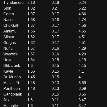
Tryndamere
2.18
0.18
5.24
Sion
1.82
0.2
5.22
Garen
1.97
0.17
4.86
Nasus
1.68
0.18
4.74
Cho'Gath
1.67
0.17
4.56
Amumu
1.66
0.17
4.55
Alistar
1.62
0.17
4.51
Gragas
1.62
0.17
4.51
Nunu
1.57
0.16
4.29
Warwick
1.57
0.16
4.29
Udyr
1.64
0.15
4.19
Blitzcrank
1.6
0.15
4.15
Kayle
1.55
0.15
4.1
Dr. Mundo
1.45
0.15
4
Master Yi
1.48
0.13
3.69
Pantheon
1.48
0.13
3.69
Gangplank
1
0.15
3.55
Jax
1.6
0.11
3.47
Malphite
1.6
0.11
3.47