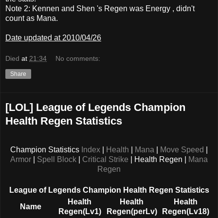
Note 2: Kennen and Shen 's Regen was Energy , didn't
count as Mana.
Date updated at 2010/04/26
Died
at
21:34
No comments:
Share
[LOL] League of Legends Champion
Health Regen Statistics
Champion Statistics
Index
|
Health
|
Mana
|
Move Speed
|
Armor
|
Spell Block
|
Critical Strike
| Health Regen |
Mana
Regen
League of Legends Champion Health Regen Statistics
Health
Health
Health
Name
Regen(Lv1)
Regen(perLv)
Regen(Lv18)