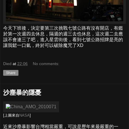
今天下班後，決定要第三次挑戰七號公路有沒有開店，有鑑
於第一次週四去休息，隔週的週三去也休息，這次週二去應
該不會連三了吧，進入星雲街後，看到七號公路招牌是亮的
讓我鬆一口氣，終於可以破除魔咒了XD
Died
at
22:06
No comments:
Share
沙塵暴的隱憂
[上圖來自
NASA
]
近來沙塵暴影響台灣相當嚴重，可說是歷年來最嚴重的一