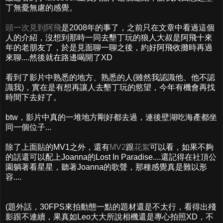
丁無憂無慮的感覺。
頭一次見到阿飛
是2008年的事了，之前只在文章中看過這個
人的介紹，沒想到那時一同去墾丁玩的狼人大叔是阿飛十來
年的老朋友了，於是見面聊一聊之後，約好阿飛收攤時再過
來聊....然後就在路邊喝開了XD
看到了影片中熟悉的地方、熟悉的人(雖然我認識他、他不認
識我)，實在是有想再讓人去墾丁玩的慾望，今年有機會再找
時間下去好了。
btw，影片中真的一堆地方剛好都去過，連後壁湖吃海產都坐
同一個位子...
除了上面貼的MV1之外，還有
MV2
跟
花絮
可以看，如果不夠
的話還可以配上Joanna的Lost In Paradise....還記得在社頂公
園躺著看星星，聽著Joanna的歌聲，那種感覺真是難以形
容....
(題外話，30FPS來拍動態一點的題材還是不太行，看得出殘
影跟不連續，果真如Leo大大所說相機還是專心拍照XD，不