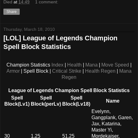
Died
at
14:49
1 comment:
Share
Thursday, March 18, 2010
[LOL] League of Legends Champion
Spell Block Statistics
Champion Statistics
Index
|
Health
|
Mana
|
Move Speed
|
Armor
| Spell Block |
Critical Strike
|
Health Regen
|
Mana
Regen
League of Legends Champion Spell Block Statistics
Spell
Spell
Spell
Name
Block(Lv1)
Block(perLv)
Block(Lv18)
Evelynn,
Gangplank, Garen,
Jax, Katarina,
Master Yi,
30
1.25
51.25
Mordekaiser,