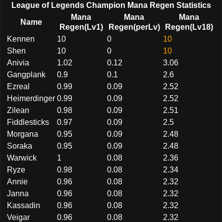
League of Legends Champion Mana Regen Statistics
Mana
Mana
Mana
Name
Regen(Lv1)
Regen(perLv)
Regen(Lv18)
Kennen
10
0
10
Shen
10
0
10
Anivia
1.02
0.12
3.06
Gangplank
0.9
0.1
2.6
Ezreal
0.99
0.09
2.52
Heimerdinger
0.99
0.09
2.52
Zilean
0.98
0.09
2.51
Fiddlesticks
0.97
0.09
2.5
Morgana
0.95
0.09
2.48
Soraka
0.95
0.09
2.48
Warwick
1
0.08
2.36
Ryze
0.98
0.08
2.34
Annie
0.96
0.08
2.32
Janna
0.96
0.08
2.32
Kassadin
0.96
0.08
2.32
Veigar
0.96
0.08
2.32