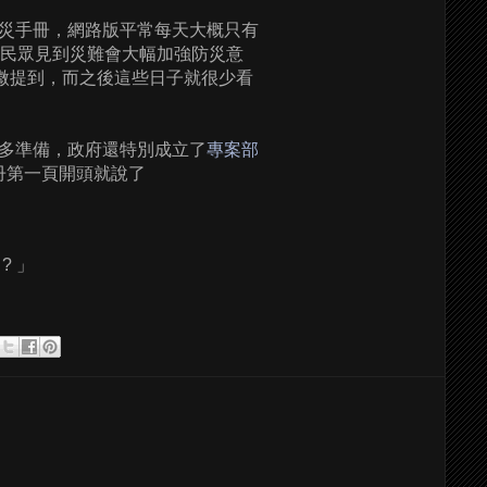
災手冊，網路版平常每天大概只有
可見民眾見到災難會大幅加強防災意
微提到，而之後這些日子就很少看
多準備，政府還特別成立了
專案部
冊第一頁開頭就說了
? 」