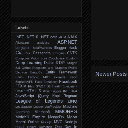
Labels
.NET
.NET 6
.NET core
AJAX
ACM
ASP.NET
Alienware
analytics
benjemin
Blogger Hack
BestPractices
C#
Cassandra
CNTK
C++
Chrome
Computer Vision
core
Couchbase
Custom
Deep Learning
Diablo 3
DIY
Dragon
Ball Online
Dungeons and Dragons Online
Entity Framework
Electron
EmguCv
Newer Posts
Enum
Europe 1400
example code
Facebook
ExpressVPN
Face Detection
FFXIV
Flex
GW2
HD2
Health Equipment
HTML 5
HMAC
i18n
ILogger
IRL
JAVA
JavaScript
jQuery
Kapi Regnum
League of Legends
LINQ
Machine
Localization
Logger
LogProvider
MMORPG
Learning
Microsoft
Molehill Empire
Moon
MongoDb
Mortal Online
MVC
Node.js
MSSQL
nosql
One Day In
Object Detection