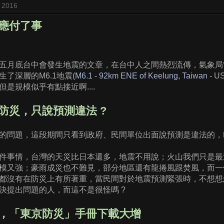
 2016
應付了事
五月底台中會發生地震的文章，在台中人之間熱烈流傳，氣象局當
了深層的M6.1地震(
M6.1 - 92km ENE of Keelung, Taiwan
- 
是規模似乎有點接近啊....
防災，只說預測違法 ?
的問題，這段期間只看到政府、民間單位出面說預測是違法的，叫
件事情，台灣的天災比日本還多，地震不用說；火山我們只是最
模又強；豪雨成災也不難見，部分地區還有龍捲風跟焚風，而一
都沒有在防災上有所著重，當民間對於地震預測緊張時，不想想
決提出問題的人，而這不是很怪嗎 ?
，「東京防災」手冊下載大增