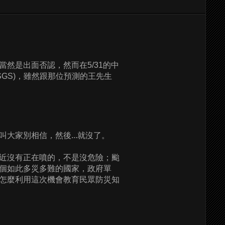
然是出面否認，然而在5/31的中
USGS)，雖然跟那位預測的王先生
大家別相信，然後...就沒了。
近沒有正在噴的，不是沒危險；颱
個如此多災多難的國家，政府單
怎麼利用這次機會教育民眾防災知