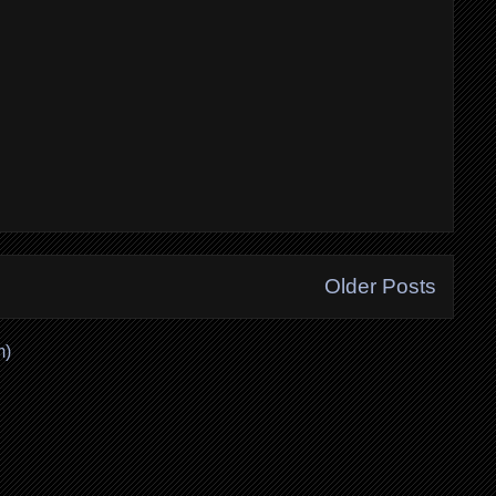
Older Posts
m)