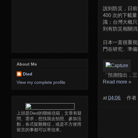
說到防災，日前
400 次的下
識；台灣大概只
到有防災相關消
日本一直很重視
門
在研究、準備
About Me
Died
「預測指出，三
Read more »
View my complete profile
at
04:06
作者
上頭是Died的聯絡信箱，文章有疑
問、需求，想找我去拍照、參加活
動，各式疑難雜症，或是不方便用
留言的事都可以寄信來。