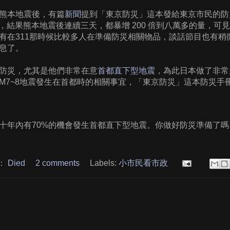
熊本地震後，有篇
新聞
提到「東京防災」這本發給東京市民的防
載量，結果熊本地震後連續三天，都暴增 200 倍到八萬多的量，
有在311那時候比較多人在準備防災相關物品，談話節目也有稍
息了。
防災，尤其是他們非常在意
首都直下型地震
，為此日本做了非常
M7~8地震發生在首都時的相關事宜，「東京防災」這本防災手
十年內有70%的機會發生首都直下型地震。你做好防災準備了嗎 
：
Died
2 comments
Labels:
小市民看市政