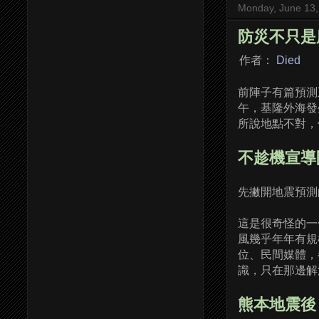
Monday, June 13,
防災不只是
作者：
Died
前陣子有篇預測
午，基隆外海發生
所說地點不對，但
不趁機宣導
先撇開地震預測
這是很奇怪的一
風幾乎年年有規
位、民間媒體，
識，只在那邊解
熊本地震後