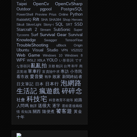
OpenCv
OpenCvSharp
Taipei
Outdoor
pgpool
PostgreSQL
Python
PowerShell
Preview
Prius Online
Rift
RabbitMQ
SHA
SHA384
Shop Heroes
SQL
SSD
Sikuli
SilverLight
Slony-i
SRT
Starcraft 2
SubSonic
Stream
Super
Survival Gear
Surf
Survival
Tycoons
Knowledge
Swagger
TensorFlow
TroubleShooting
uBlock Origin
Ubuntu
Visual Studio
VPN
VS2022
Web Game
Windows 10
Windows 8
WPF
YOLO
WSL2
XBLA
い形容詞
です
亂亂拍
な形容詞
京都
動詞
台灣
和平
商
單車行
專訪
小市民
店英雄
富貴險中求
愛音樂
看市政
敗家
新聞終結者
戰爭
泡網路
日本行
日文筆記
日本
生活記
瘋遊戲
碎碎念
科技宅
社會
給路
科普教育不能等
送很大
人問嗎
逐字
翻譯
選前選後兩樣
饕客遊
關西
隨便煮
黃金
情
長知識
十年