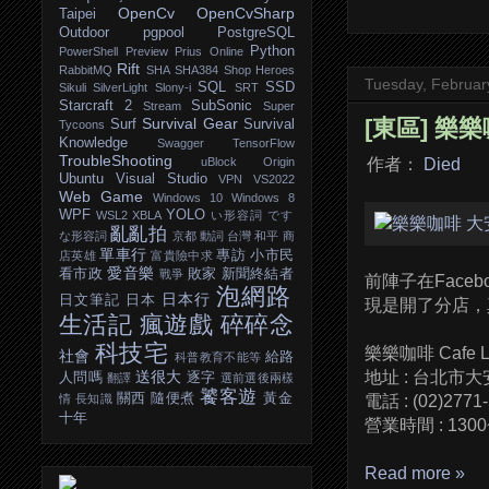
OpenCv
OpenCvSharp
Taipei
Outdoor
pgpool
PostgreSQL
Python
PowerShell
Preview
Prius Online
Rift
RabbitMQ
SHA
SHA384
Shop Heroes
Tuesday, Februar
SQL
SSD
Sikuli
SilverLight
Slony-i
SRT
Starcraft 2
SubSonic
Stream
Super
Survival Gear
[東區] 樂樂咖
Surf
Survival
Tycoons
Knowledge
Swagger
TensorFlow
TroubleShooting
uBlock Origin
作者：
Died
Ubuntu
Visual Studio
VPN
VS2022
Web Game
Windows 10
Windows 8
WPF
YOLO
WSL2
XBLA
い形容詞
です
亂亂拍
な形容詞
京都
動詞
台灣
和平
商
單車行
專訪
小市民
店英雄
富貴險中求
愛音樂
看市政
敗家
新聞終結者
戰爭
前陣子在Fac
泡網路
日本行
日文筆記
日本
現是開了分店，
生活記
瘋遊戲
碎碎念
科技宅
樂樂咖啡 Cafe L
社會
給路
科普教育不能等
送很大
地址 : 台北市
人問嗎
逐字
翻譯
選前選後兩樣
饕客遊
關西
隨便煮
黃金
情
長知識
電話 : (02)2771
十年
營業時間 : 1300
Read more »