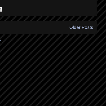
Older Posts
m)