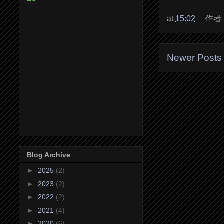
at
15:02
作者
Newer Posts
Blog Archive
►
2025
(2)
►
2023
(2)
►
2022
(2)
►
2021
(4)
►
2020
(6)