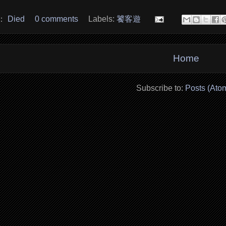
：
Died
0 comments
Labels:
饕客遊
Home
Subscribe to:
Posts (Ato