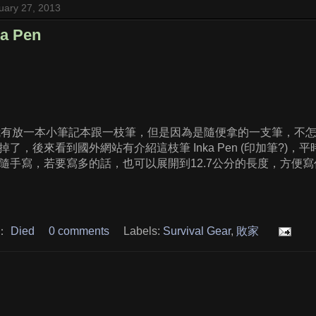
uary 27, 2013
ka Pen
我有放一本小筆記本跟一枝筆，但是因為是隨便拿的一支筆，不
了，後來看到國外網站有介紹這枝筆 Inka Pen (印加筆?)
隨手寫，若要寫多的話，也可以展開到12.7公分的長度，方便
：
Died
0 comments
Labels:
Survival Gear
,
敗家