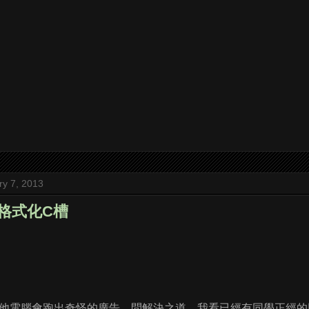
ry 7, 2013
: 格式化C槽
他電腦會跑出奇怪的廣告，問解決之道，我看已經有同學正經的回了，