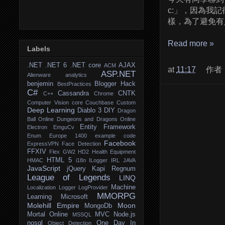
c:」，因為我
樣，為了避免有
Read more »
Labels
.NET
.NET 6
.NET core
AJAX
ACM
at
11:17
作者
ASP.NET
Alienware
analytics
benjemin
Blogger Hack
BestPractices
C#
Cassandra
CNTK
C++
Chrome
Computer Vision
core
Couchbase
Custom
Deep Learning
Diablo 3
DIY
Dragon
Ball Online
Dungeons and Dragons Online
Entity Framework
Electron
EmguCv
Enum
Europe 1400
example code
Facebook
ExpressVPN
Face Detection
FFXIV
Flex
GW2
HD2
Health Equipment
HTML 5
HMAC
i18n
ILogger
IRL
JAVA
JavaScript
jQuery
Kapi Regnum
League of Legends
LINQ
Machine
Localization
Logger
LogProvider
MMORPG
Learning
Microsoft
Molehill Empire
Moon
MongoDb
Mortal Online
MVC
Node.js
MSSQL
nosql
One Day In
Object Detection