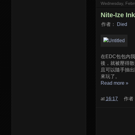
Wednesday, Febr
Nite-Ize In
作者：
Died
在EDC包包內
後，就被壓得散掉
且可以隨手抽出
來玩了。
Read more »
at
16:17
作者