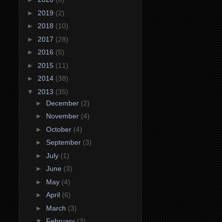
►
2019
(2)
►
2018
(10)
►
2017
(28)
►
2016
(5)
►
2015
(11)
►
2014
(38)
▼
2013
(35)
►
December
(2)
►
November
(4)
►
October
(4)
►
September
(3)
►
July
(1)
►
June
(3)
►
May
(4)
►
April
(6)
►
March
(3)
▼
February
(3)