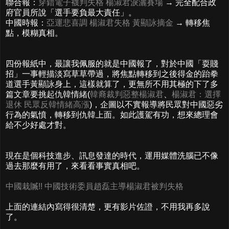
聯合報：
穿錯電子襪判失格 楊淑君淚灑賽場
→ 完全配合政
府官員所說「選手要負最大責任」。
中國時報：
亞運悲喜調 楊淑君失格 黃顯詠摘金
→ 轉移焦
點，模糊真相。
四份報紙中，最讓我佩服的就是中國報了，對於中國「耍賤
招」一事輕描淡寫草草帶過，將焦點轉移到之後得金的跆拳
道選手黃顯詠身上，這樣就算了，更無所不用其極的下了多
篇文章要挑起仇韓情緒(
韓裔裁判惡整楊淑君
、
楊淑君：選擇
退休 民眾反韓情緒高漲
)，企圖以不實報導將民眾對中國惡劣
行為的氣憤，轉移到仇韓上面。如此護駕有功，想來總理會
給不少好處才對。
現在是個科技進步、訊息發達的時代，運用媒體洗腦已不像
過去那麼有用了，來看看事實真相吧。
中國栽贓!! 中國技術委員趙磊主導楊淑君被判失格
上面的連結內寫得很清楚，更有影片佐證，不用我再多說
了。