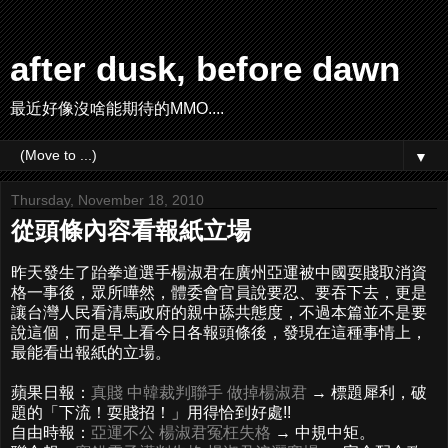
after dusk, before dawn
最近好像沒啥能期待的MMO....
▼
Thursday, November 18, 2010
從頭條內容看報紙立場
昨天發生了跆拳道選手楊淑君在廣州亞運被中國耍賤取消資
格一事後，眾所嘩然，體委會官員說要忍、要吞下去，更是
讓台灣人民看清馬政府的親中舔共態度，不過本篇並不是要
說這個，而是早上看今日各報頭條後，發現在這種事情上，
最能看出報紙的立場。
蘋果日報：
真賤 中韓裁判聯手 做掉楊淑君
→ 標題犀利，破
題的「下流！耍賤招！」用得恰到好處!!
自由時報：
亞運不公 楊淑君冤枉失格
→ 中規中矩。