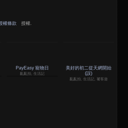
 授權條款
授權.
PayEasy 寵物日
美好的初二從天網開始
(誤)
亂亂拍, 生活記
亂亂拍, 生活記, 饕客遊