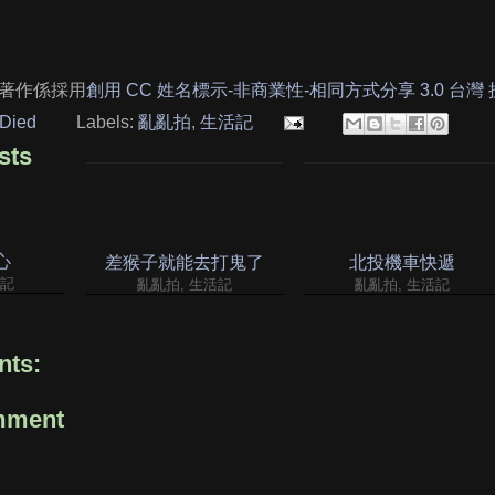
著作係採用
創用 CC 姓名標示-非商業性-相同方式分享 3.0 台灣
Died
Labels:
亂亂拍
,
生活記
sts
心
差猴子就能去打鬼了
北投機車快遞
活記
亂亂拍, 生活記
亂亂拍, 生活記
ts:
mment