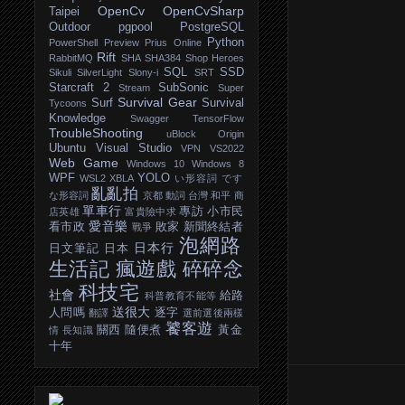
OpenCv
OpenCvSharp
Taipei
Outdoor
pgpool
PostgreSQL
Python
PowerShell
Preview
Prius Online
Rift
RabbitMQ
SHA
SHA384
Shop Heroes
SQL
SSD
Sikuli
SilverLight
Slony-i
SRT
Starcraft 2
SubSonic
Stream
Super
Survival Gear
Surf
Survival
Tycoons
Knowledge
Swagger
TensorFlow
TroubleShooting
uBlock Origin
Ubuntu
Visual Studio
VPN
VS2022
Web Game
Windows 10
Windows 8
WPF
YOLO
WSL2
XBLA
い形容詞
です
亂亂拍
な形容詞
京都
動詞
台灣
和平
商
單車行
專訪
小市民
店英雄
富貴險中求
愛音樂
看市政
敗家
新聞終結者
戰爭
泡網路
日本行
日文筆記
日本
生活記
瘋遊戲
碎碎念
科技宅
社會
給路
科普教育不能等
送很大
人問嗎
逐字
翻譯
選前選後兩樣
饕客遊
關西
隨便煮
黃金
情
長知識
十年