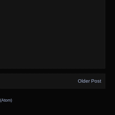
Older Post
(Atom)