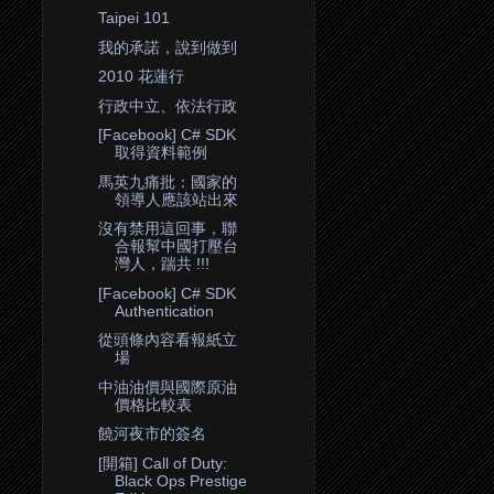
Taipei 101
我的承諾，說到做到
2010 花蓮行
行政中立、依法行政
[Facebook] C# SDK
取得資料範例
馬英九痛批：國家的
領導人應該站出來
沒有禁用這回事，聯
合報幫中國打壓台
灣人，踹共 !!!
[Facebook] C# SDK
Authentication
從頭條內容看報紙立
場
中油油價與國際原油
價格比較表
饒河夜市的簽名
[開箱] Call of Duty:
Black Ops Prestige