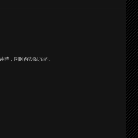
蓮時，剛睡醒胡亂拍的。