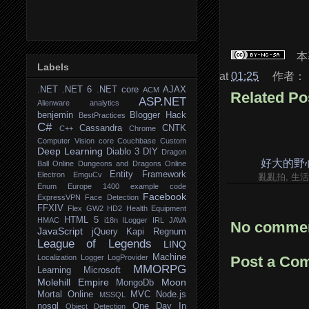
本
Labels
at
01:25
作者：
.NET
.NET 6
.NET core
AJAX
ACM
Related Po
ASP.NET
Alienware
analytics
benjemin
Blogger Hack
BestPractices
C#
Cassandra
CNTK
C++
Chrome
Computer Vision
core
Couchbase
Custom
Deep Learning
Diablo 3
DIY
Dragon
好大的野
Ball Online
Dungeons and Dragons Online
Entity Framework
Electron
EmguCv
亂亂拍, 生
Enum
Europe 1400
example code
Facebook
ExpressVPN
Face Detection
FFXIV
Flex
GW2
HD2
Health Equipment
HTML 5
HMAC
i18n
ILogger
IRL
JAVA
No commen
JavaScript
jQuery
Kapi Regnum
League of Legends
LINQ
Machine
Localization
Logger
LogProvider
Post a Co
MMORPG
Learning
Microsoft
Molehill Empire
Moon
MongoDb
Mortal Online
MVC
Node.js
MSSQL
nosql
One Day In
Object Detection