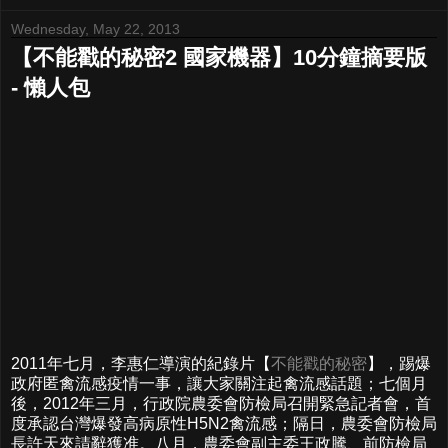
Wednesday, May 22, 2013
【不能戳的秘密2 國家機器】10分鐘摘要版
- 懶人包
2011年七月，李惠仁導演的紀錄片【
不能戳的秘密
】，踢爆
政府匿禽流感疫情一事，讓大家關注起禽流感話題；七個月
後，2012年三月，行政院農委會防檢局召開緊急記者會，首
度承認台灣爆發高病原性H5N2禽流感；隔日，農委會防檢局
長許天來請辭獲准。八月，農委會副主委王政騰、前防檢局