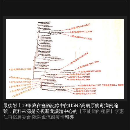
最後附上19筆藏在會議記錄中的H5N2高病原病毒病例編
號，資料來源是公視新聞議題中心的
【不能戳的秘密】李惠
仁再戳農委會 隱匿禽流感疫情
報導