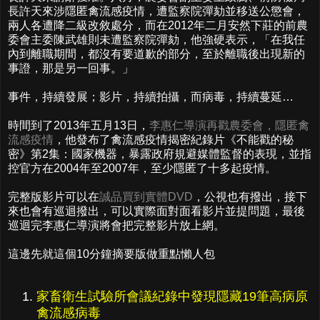
長許天來涉隱匿禽流感疫情，遭監察院彈劾並移送公懲會，
兩人各遭降二級改敘處分，而在2012年二月安然下莊的前農
委會主委陳武雄則未遭監察院彈劾，他強硬表示，「在我任
內到離職期間，都沒有要道歉的部分，至於離職後出現新的
事證，那是另一回事。」
事件，持續發展；影片，持續拍攝，而病毒，持續蔓延…
時間到了2013年五月13日，
李惠仁導演再戳農委會，隱匿禽
流感疫情
，他發布了禽流感疫情揭密紀錄片《不能戳的秘
密》第2集：國家機器，暴露政府規避媒體監督的表現，並指
控官方在2004年至2007年，至少隱匿了十多起疫情。
完整版影片可以在
誠品買到實體DVD
，公視也有撥出，接下
來也會有巡迴撥出，可以實際面對面看影片並提問題，最後
巡迴完李惠仁導演將會把完整影片放上網。
這邊先就這個10分鐘摘要版做重點懶人包
家畜衛生試驗所會議紀錄中發現隱藏19筆高病原
禽流感病毒