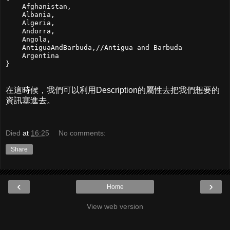
    Afghanistan,

    Albania,

    Algeria,

    Andorra,

    Angola,

    AntiguaAndBarbuda,//Antigua and Barbuda

    Argentina

在這時候，我們可以利用Description的屬性去把我們想要的
資訊塞進去。
Died
at
16:25
No comments:
Share
‹
›
Home
View web version