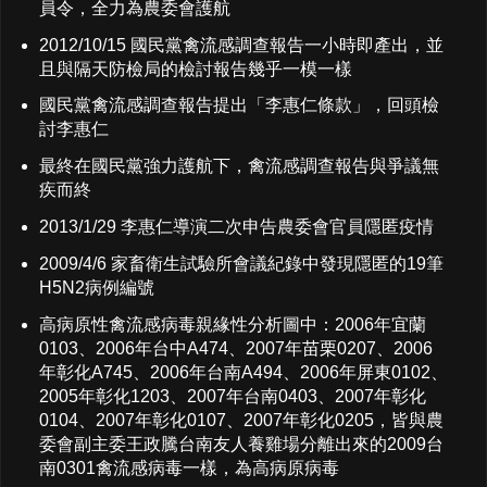
員令，全力為農委會護航
2012/10/15 國民黨禽流感調查報告一小時即產出，並
且與隔天防檢局的檢討報告幾乎一模一樣
國民黨禽流感調查報告提出「李惠仁條款」，回頭檢
討李惠仁
最終在國民黨強力護航下，禽流感調查報告與爭議無
疾而終
2013/1/29 李惠仁導演二次申告農委會官員隱匿疫情
2009/4/6 家畜衛生試驗所會議紀錄中發現隱匿的19筆
H5N2病例編號
高病原性禽流感病毒親緣性分析圖中：2006年宜蘭
0103、2006年台中A474、2007年苗栗0207、2006
年彰化A745、2006年台南A494、2006年屏東0102、
2005年彰化1203、2007年台南0403、2007年彰化
0104、2007年彰化0107、2007年彰化0205，皆與農
委會副主委王政騰台南友人養雞場分離出來的2009台
南0301禽流感病毒一樣，為高病原病毒