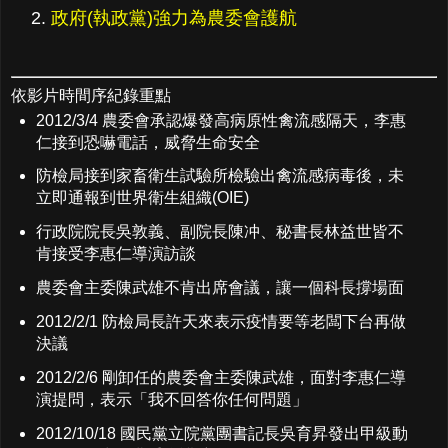
政府(執政黨)強力為農委會護航
依影片時間序紀錄重點
2012/3/4 農委會承認爆發高病原性禽流感隔天，李惠
仁接到恐嚇電話，威脅生命安全
防檢局接到家畜衛生試驗所檢驗出禽流感病毒後，未
立即通報到世界衛生組織(OIE)
行政院院長吳敦義、副院長陳冲、秘書長林益世皆不
肯接受李惠仁導演訪談
農委會主委陳武雄不肯出席會議，讓一個科長撐場面
2012/2/1 防檢局長許天來表示疫情要等老闆下台再做
決議
2012/2/6 剛卸任的農委會主委陳武雄，面對李惠仁導
演提問，表示「我不回答你任何問題」
2012/10/18 國民黨立院黨團書記長吳育昇發出甲級動