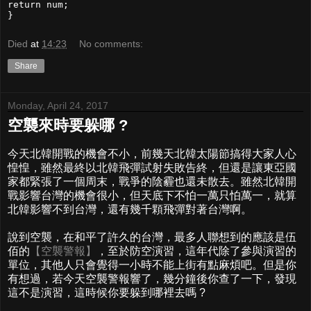
return num;

}
Died
at
14:23
No comments:
Share
Monday, April 24, 2017
空襲來時要躲哪 ?
今天北韓開戰的機會不小，前幾天北韓太陽節搞得大家人心
惶惶，雖然最終以北韓飛彈試射失敗告終，但還是讓東亞國
家都緊張了一個周末，戰爭的陰霾也還未散去。雖然北韓開
戰影響台灣的機會很小，但天底下不怕一萬只怕萬一，就算
北韓影響不到台灣，還有幾千顆飛彈對著台灣啊。
說到空襲，在和平了許久的台灣，最多人聯想到的應該是伍
佰的
【空襲警報】
，至於防空演習，這年代除了參與演習的
單位，其他人只會覺得一小時不能上街有點麻煩吧。但是你
有想過，若今天空襲警報響了，幾分鐘後你查了一下，發現
這不是演習，這時候你要躲到哪裡去嗎 ?