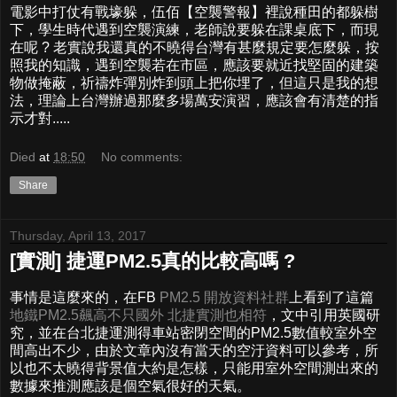
電影中打仗有戰壕躲，伍佰【空襲警報】裡說種田的都躲樹
下，學生時代遇到空襲演練，老師說要躲在課桌底下，而現
在呢 ? 老實說我還真的不曉得台灣有甚麼規定要怎麼躲，按
照我的知識，遇到空襲若在市區，應該要就近找堅固的建築
物做掩蔽，祈禱炸彈別炸到頭上把你埋了，但這只是我的想
法，理論上台灣辦過那麼多場萬安演習，應該會有清楚的指
示才對.....
Died
at
18:50
No comments:
Share
Thursday, April 13, 2017
[實測] 捷運PM2.5真的比較高嗎 ?
事情是這麼來的，在FB
PM2.5 開放資料社群
上看到了這篇
地鐵PM2.5飆高不只國外 北捷實測也相符
，文中引用英國研
究，並在台北捷運測得車站密閉空間的PM2.5數值較室外空
間高出不少，由於文章內沒有當天的空汙資料可以參考，所
以也不太曉得背景值大約是怎樣，只能用室外空間測出來的
數據來推測應該是個空氣很好的天氣。