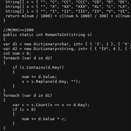
 String[] c = { "", "C", "CC", "CCC", "CD", "D", "DC", 
 String[] x = { "", "X", "XX", "XXX", "XL", "L", "LX", 
 String[] i = { "", "I", "II", "III", "IV", "V", "VI", 
 return m[num / 1000] + c[(num % 1000) / 100] + x[(num 
}

//MCMXC=>1990

public static int RomanToInt(string s)

{

var d1 = new Dictionary<char, int> { { 'I', 1 }, { 'V',
var d2 = new Dictionary<string, int> { { "IV", 4 }, { "
int num = 0;

foreach (var d in d2)

{

    if (s.Contains(d.Key))

    {

        num += d.Value;

        s = s.Replace(d.Key, "");

    }

}

foreach (var d in d1)

{

    var c = s.Count(x => x == d.Key);

    if (c > 0)

    {

        num += d.Value * c;

    }

}
