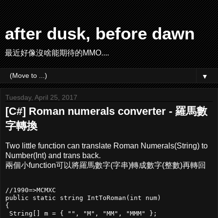
after dusk, before dawn
最近好像沒啥能期待的MMO....
▼
Tuesday, April 25, 2017
[C#] Roman numerals converter - 羅馬數
字轉換
Two little function can translate Roman Numerals(String) to
Number(Int) and trans back.
兩個小function可以將羅馬數字(字串)轉成數字(整數)再轉回
//1990=>MCMXC

public static string IntToRoman(int num)

{

 String[] m = { "", "M", "MM", "MMM" };
