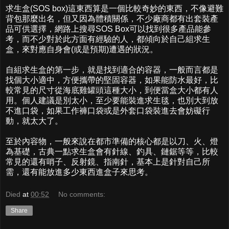
求生盒(SOS box)這東西算是一個比較奇妙的東西，不像避難
背包那麼出名，但又因為體積關係，不少廠商都有出套裝產
品可供選擇，網路上搜尋SOS Box可以找到很多產品能參
考，而不少對於此方面有經驗的人，都傾向於自己組求生
盒，來對應自身會(或是預期)遭遇的狀況。
自組求生盒的第一步，就是找到適合的容器，一般而言都是
找個大小適中，方便攜帶的堅固容器，如果能防水最好，比
較常見的尺寸從海底雞罐頭這種大小，到便當盒大小都有人
用。個人建議是別太小，至少要能裝進求生毯，也別大到放
不進口袋，如果工作褲口袋或是外套口袋裝進去會妨礙行
動，就太大了。
至於內容物，一般來說在都市準備的核心都是以刀、火、燈
為基礎，古典一點求生盒會有針線、釣具、鏈鋸等等，比較
常見的還有哨子、反射鏡、指南針，基本上是針對自己所
需，還有能放進多少東西進盒子來思考。
Died
at
00:52
No comments:
Share