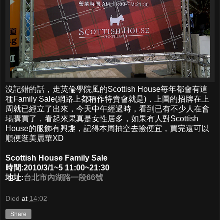
沒記錯的話，走英倫學院風的Scottish House毎年都會有這
種Family Sale(網路上都稱作特賣會就是)，上圖的招牌在上
周就已經立了出來，今天中午經過時，看到已有不少人在會
場購買了，看起來果真是女性居多，如果有人對Scottish
House的服飾有興趣，記得本周抽空去撿便宜，買完還可以
順便逛美麗華XD
Scottish House Family Sale
時間:2010/3/1~5 11:00~21:30
地址:
台北市內湖路一段66號
Died
at
14:02
Share