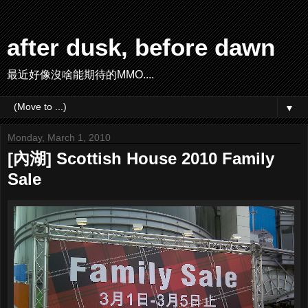
after dusk, before dawn
最近好像沒啥能期待的MMO....
▼
Monday, March 1, 2010
[內湖] Scottish House 2010 Family
Sale