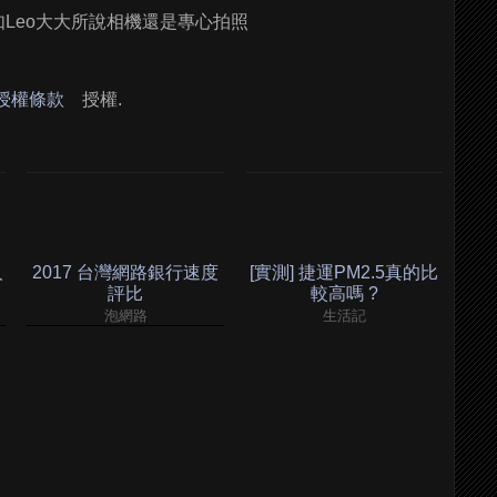
如Leo大大所說相機還是專心拍照
 授權條款
授權.
人
2017 台灣網路銀行速度
[實測] 捷運PM2.5真的比
評比
較高嗎 ?
泡網路
生活記