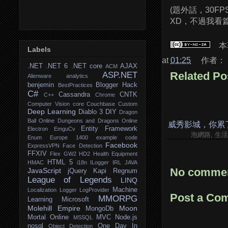
(題外話，30
XD，不過我看
本
Labels
at
01:25
作者：
.NET
.NET 6
.NET core
AJAX
ACM
Related Po
ASP.NET
Alienware
analytics
benjemin
Blogger Hack
BestPractices
C#
Cassandra
CNTK
C++
Chrome
Computer Vision
core
Couchbase
Custom
Deep Learning
Diablo 3
DIY
Dragon
Ball Online
Dungeons and Dragons Online
威秀影城，你累了嗎
Entity Framework
Electron
EmguCv
泡網路, 生
Enum
Europe 1400
example code
Facebook
ExpressVPN
Face Detection
FFXIV
Flex
GW2
HD2
Health Equipment
HTML 5
HMAC
i18n
ILogger
IRL
JAVA
No commen
JavaScript
jQuery
Kapi Regnum
League of Legends
LINQ
Machine
Localization
Logger
LogProvider
Post a Co
MMORPG
Learning
Microsoft
Molehill Empire
Moon
MongoDb
Mortal Online
MVC
Node.js
MSSQL
nosql
One Day In
Object Detection