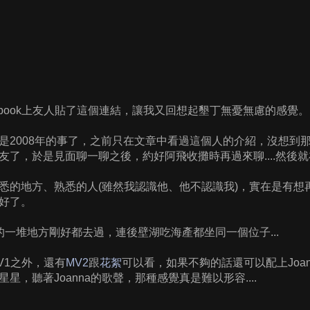
cebook上友人貼了這個連結，讓我又回想起墾丁無憂無慮的感覺。
是2008年的事了，之前只在文章中看過這個人的介紹，沒想到
友了，於是見面聊一聊之後，約好阿飛收攤時再過來聊....然後就
悉的地方、熟悉的人(雖然我認識他、他不認識我)，實在是有想
好了。
真的一堆地方剛好都去過，連後壁湖吃海產都坐同一個位子...
V1之外，還有
MV2
跟
花絮
可以看，如果不夠的話還可以配上Joanna的Lo
星，聽著Joanna的歌聲，那種感覺真是難以形容....