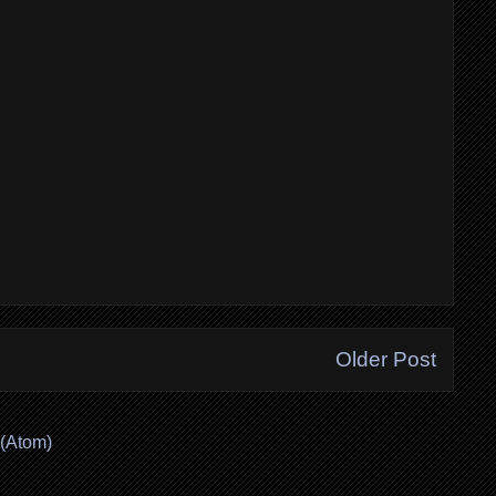
Older Post
(Atom)