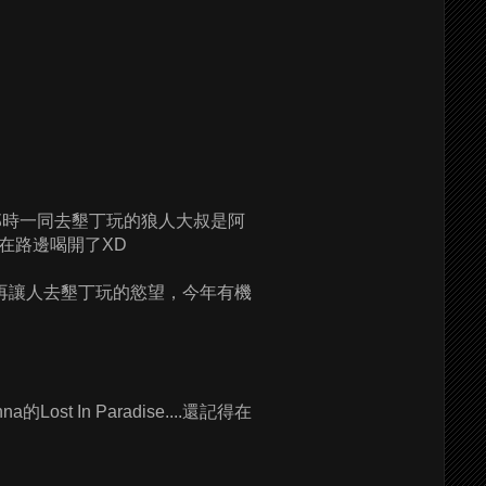
那時一同去墾丁玩的狼人大叔是阿
在路邊喝開了XD
再讓人去墾丁玩的慾望，今年有機
st In Paradise....還記得在