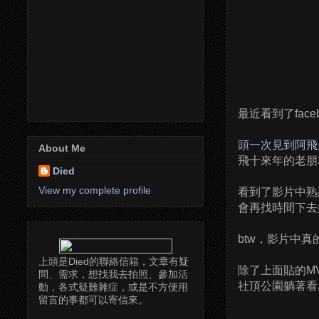
最近看到了fa
頭一次見到阿飛
About Me
飛十來年的老朋
Died
View my complete profile
看到了影片中熟
會再找時間下去
btw，影片中
上頭是Died的聯絡信箱，文章有疑
除了上面貼的M
問、需求，想找我去拍照、參加活
社頂公園躺著看星
動，各式疑難雜症，或是不方便用
留言的事都可以寄信來。