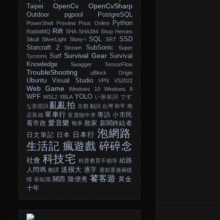
OpenCv
OpenCvSharp
Taipei
Outdoor
pgpool
PostgreSQL
Python
PowerShell
Preview
Prius Online
Rift
RabbitMQ
SHA
SHA384
Shop Heroes
SQL
SSD
Sikuli
SilverLight
Slony-i
SRT
Starcraft 2
SubSonic
Stream
Super
Survival Gear
Surf
Survival
Tycoons
Knowledge
Swagger
TensorFlow
TroubleShooting
uBlock Origin
Ubuntu
Visual Studio
VPN
VS2022
Web Game
Windows 10
Windows 8
WPF
YOLO
WSL2
XBLA
い形容詞
です
亂亂拍
な形容詞
京都
動詞
台灣
和平
商
單車行
專訪
小市民
店英雄
富貴險中求
愛音樂
看市政
敗家
新聞終結者
戰爭
泡網路
日本行
日文筆記
日本
生活記
瘋遊戲
碎碎念
科技宅
社會
給路
科普教育不能等
送很大
人問嗎
逐字
翻譯
選前選後兩樣
饕客遊
關西
隨便煮
黃金
情
長知識
十年