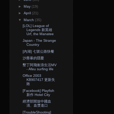
►
May
(19)
►
April
(21)
▼
March
(35)
[LOL] League of
Legends 新英雄
Urf, the Manatee
Japan - The Strange
Country
[內湖] 七號公路快餐
沙塵暴的隱憂
墾丁阿飛衝浪生活MV
- Afeu surfing life
Office 2003
KB907417 更新失
敗
[Facebook] Playfish
新作 Hotel City
經濟部開放中國血
清、血漿進口
[TroubleShooting]