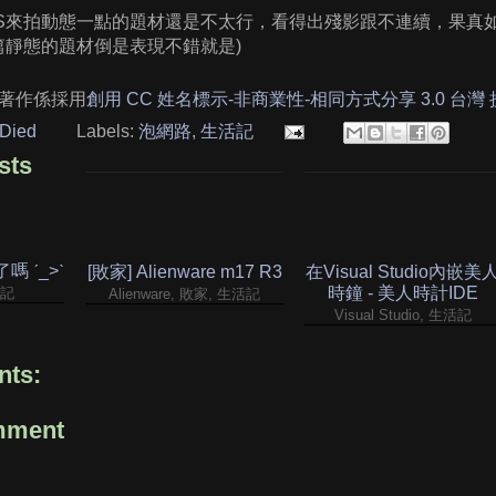
FPS來拍動態一點的題材還是不太行，看得出殘影跟不連續，果真
篇靜態的題材倒是表現不錯就是)
著作係採用
創用 CC 姓名標示-非商業性-相同方式分享 3.0 台灣
Died
Labels:
泡網路
,
生活記
sts
 ˊ_>ˋ
[敗家] Alienware m17 R3
在Visual Studio內嵌美
時鐘 - 美人時計IDE
活記
Alienware, 敗家, 生活記
Visual Studio, 生活記
ts:
mment