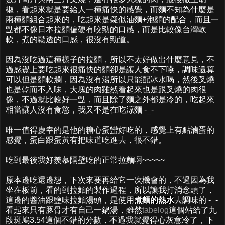
椒，看起來就是要給人一種痛快的感覺，而麵不知為什麼是
兩種麵組合起來的，吃起來是疑似油麵+泡麵的配合，而且一
點都不像日本拉麵偏硬有咬勁的口感，而是比較像台灣軟
軟，煮的鬆透的口感，很沒有勁道。
因為沒吃過這種樣子的拉麵，所以不太好做出什麼意見，不
過感覺上要吃起來很痛快的麵卻是讓人食不下嚥，調味還算
可以但是麵軟爛，因為沒有湯所以只能配冰水喝，然後叉燒
也是乾而不入味，大塊的肉雖然看起來也是跟叉燒的肉很
像，不過就比較好一點，而且除了麵之外都是冷的，吃起來
相當讓人沒有食慾，我又不是在吃涼麵 -_-
唯一值得慶幸的是他的糖心蛋蠻好吃的，感覺上有點滷蛋的
感覺，蛋白跟蛋黃有把味道吃進去，很不錯。
吃到最後我好羨慕隔壁吃的正常拉麵啊~~~~~
原本邊吃還邊想，下次來要再給它一次機會的，不過因為我
坐在板前，看的到拉麵的製作過程，所以讓我打消念頭了，
這邊的醬油跟鹽味拉麵湯頭，是使用
煮麵的熱水
去調味的 -_-
看起來只有豚骨才有自己一鍋湯，雖然
tabelog
這個站給了九
段斑鳩3.54這個不錯的分數，不過我就覺得心灰意冷了，下