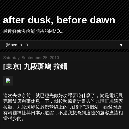
after dusk, before dawn
最近好像沒啥能期待的MMO....
▼
Saturday, September 25, 2010
[東京] 九段斑鳩 拉麵
這次去東京前，就已經先做好功課要吃什麼了，於是電玩展
完回飯店稍事休息一下，就按照原定計畫去吃
九段斑鳩
這家
拉麵。九段斑鳩位於都營線上的"九段下"這個站，雖然附近
有靖國神社與日本武道館，不過我想會到這邊的遊客應該相
當稀少的。