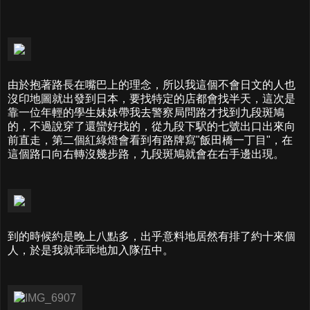
由於抱著路長在嘴巴上的理念，所以我這個不會日文的人也
沒印地圖就出發到日本，要找特定的店都會找半天，這次是
靠一位年輕的學生妹妹帶我去警察局問路才找到九段斑鳩
的，不過說穿了還蠻好找的，從九段下駅的七號出口出來向
前直走，第二個紅綠燈會看到有路牌寫"飯田橋一丁目"，在
這個路口向右轉沒幾步路，九段斑鳩就會在右手邊出現。
到的時候約是晚上八點多，出乎意料地居然有排了約十來個
人，於是我就乖乖地加入隊伍中。