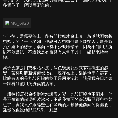
多個位子，所以等蠻久的。
坐下後，還需要等上一段時間拉麵才會上桌，所以就開始想
拍照，問了一下老闆，他說可以拍麵但是不能拍人，於是就
拍拍桌上的樣子，桌面上有不少調味罐子，因為不知用法所
以不敢嘗試，不過我是有看見有人拿了其中一罐起來轉轉
轉。
桌子應該是用夾板貼木皮，深色裝潢配起來有種穩重的感
覺，茶杯與瓶瓶罐罐都放在一塊花布上，湯匙也用布蓋著，
比較有趣的是九段斑鳩的筷子是用免洗筷，這是我在日本頭
一家看到使用免洗筷的店家。
一般拉麵店都會提供冰水讓客人喝，九段斑鳩也不例外，他
是不鏽鋼的保溫瓶裝冰水，不過我前面的保溫瓶已經空空如
也了，害我只好跟隔壁也在等麵的大叔借他前面的保溫瓶，
雖然他也說他那瓶只剩一點點......