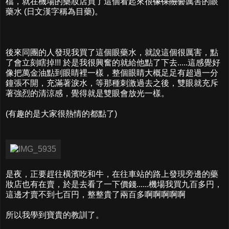
檔，就在機場的藥妝店買了這個看起來很
像保險套
厲害的眼
藥水 (日文漢字稱為目藥)。
後來同團的人發現我買了這個眼藥水，就說這個很厲害，點
了會立刻瞎掉!!! 於是我很興奮的就給他點了下去.....這感覺好
像把萬金油點到眼睛裡一樣，整個眼睛大概足足有超過一分
鐘張不開，充滿著淚水，等那種刺激過去之後，雙眼就充斥
著強烈的清涼感，覺得就是雙眼會放光一樣。
(有趣的是大家很熱情的都點了)
是夜，正要趕往橫濱吃和牛，在往車站的路上發現旁邊的藥
妝店也有在賣，於是去看了一下價錢......機場我買九百多円，
這邊才賣不到七百円，整整貴了兩百多啊啊啊啊啊
所以我學到寶貴的教訓了。