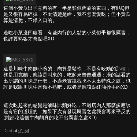
這個小黃瓜出乎意料的有一半是類似蒟蒻的東西，有點Q但
是又很容易碎掉，不太清楚是啥，我不怎麼愛吃；但小黃瓜
算是清脆，不錯入口的。
邊吃小菜邊四處看，有些內行的人點的小菜似乎都很厲害，
也許要熟客才會點吧XD
這是川味牛肉麵小碗的，肉算是鬆軟，不是有咬勁的那種；
麵是用寬麵，應該是叫來的，吃起來普普通通；湯的話看的
出所謂的川味是什麼，不過老實說我吃不太出特殊之處，也
許是我跟川味牛肉麵不熟吧，或者是應該點紅油抄手的XD
這次吃起來的感覺是滷味比麵好吃，不過店內人那麼多應該
是有它的道理的，如果下次有發現厲害之處我會再來平反的
(雖然吃這個牛肉麵真的吃不出厲害之處XD)
Died
at
01:54