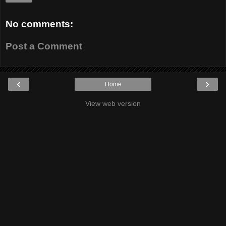
No comments:
Post a Comment
‹
›
Home
View web version