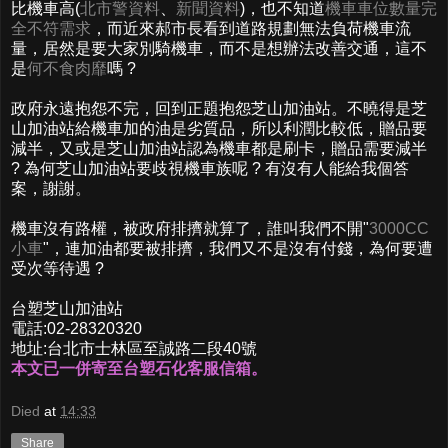
比機車高(
北市警資料
、
新聞資料
)，也不知道
機車車位數量完
全不符需求
，而近來郝市長看到道路規劃無法負荷機車流
量，居然是要大家別騎機車，而不是想辦法改善交通，這不
是
何不食肉靡
嗎 ?
政府永遠抱怨不完，回到正題抱怨芝山加油站。不曉得是芝
山加油站給機車加的油是劣質品，所以利潤比較低，贈品要
減半，又或是芝山加油站認為機車都是刷卡，贈品需要減半
? 為何芝山加油站要歧視機車族呢 ? 有沒有人能給我個答
案，謝謝。
機車沒有路權，被政府排擠就算了，誰叫我們不開"
3000CC
小車
"，連加油都要被排擠，我們又不是沒有付錢，為何要遭
受次等待遇 ?
台塑芝山加油站
電話:02-28320320
地址:台北市士林區至誠路二段40號
本文已一併寄至台塑石化客服信箱。
Died
at
14:33
Share