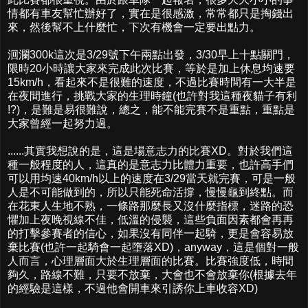
情都有車友幫忙辦好了，實在是很感激，常常都只是掏錢出
來，然後幫不上什麼忙，下次有機會一定要出點力。
洄瀾300k這次是3/29號下午兩點出發，3/30早上十點關門，
限時20小時讓大家來完成此次比賽，等於是加上休息均速要
15km/h，看起來不是很難的速度，不過比賽時間有一大半是
在夜間進行，挑戰大家的生理時鐘(也許對我這種夜貓子有利
!?)，是難是易很難說，總之，能不能完賽不是重點，重點是
大家曾經一起努力過。
......其實我想說的是，這是場意志力的比賽XD。對於我們這
種一般程度的人，這真的是意志力比體力重要，也許高手們
可以用均速40km/h以上的速度在3/29當天就完賽，可是一般
人是不可能做到的，所以只能死命活撐，慢慢龜到終點。而
在花東人生地不熟，一條路那麼長又沒什麼指標，迷路的恐
懼加上夜晚視線不佳，低溫的侵襲，這些負面因素都會再再
的打擊參賽者的信心，如果沒有同伴一起騎，更是會容易放
棄比賽(也許一起騎會一起墮落XD)，anyway，這是個對一般
人而言，心理層面大於生理層面的比賽。比賽強度低，時間
夠久，路線不難，只要不放棄，大會也不會放棄你(根據去年
的經驗是這樣，不過他會開車來引誘你上車收容XD)