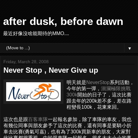
after dusk, before dawn
最近好像沒啥能期待的MMO....
▼
Friday, March 28, 2008
Never Stop , Never Give up
明天就是
NeverStop
系列活動，
今年的第一彈，
洄瀾極限挑戰
300k
開始的日子了，這次比賽
跟去年的200k差不多，差在路
程變長100k，花東來回。
這次也是跟
百客車隊
一起報名參加，除了車隊的車友，我也
有幾位同事與朋友參予了這次的比賽，還有同事是要騎小折
車去比賽(勇氣可嘉)，也有為了300k買新車的朋友，大家對
此比賽都很重視。由於跟車隊一起報名，很多大大小小的事