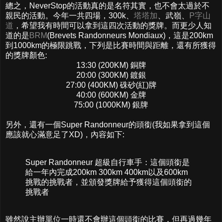
總之，NeverStop的活動真的是名符其實，也不會太過於不
親民的活動。今年一共四場，300k、
塔塔加
、武嶺、
P字山
道
，希望我有時間可以拿到這四次活動的獎牌。而更少人知
道的是
BRM
(Brevets Randonneurs Mondiaux)，這是200km
到1000km的極限跳戰，下列是比賽時間與距離，還有所獲得
的獎牌顏色:
13:30 (200KM) 銅牌
20:00 (300KM) 鍍銀
27:00 (400KM) 硃砂(紅)牌
40:00 (600KM) 金牌
75:00 (1000KM) 銀牌
另外，還有一個Super Randonneur的頭銜(我如果拿到這個
應該就心滿意足了XD)，內容如下:
Super Randonneur 超級自行車手：這個頭銜是
給一年內完成200km 300km 400km以及600km
挑戰的挑戰者，並頒發獎牌給予獲得這個頭銜的
挑戰者
雖然說主辦單位一時還不會辦這個頭銜的比賽，但再過幾年