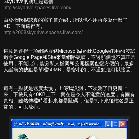
SkyDrive的網址是這個
http://skydrive.spaces.live.com/
由於微軟很認真的寫了篇介紹，所以也不用再多寫什麼了
XD，下面這都有。
http://2008skydrive.spaces.live.com/
這算是難得一項網路服務Microsoft做的比Google好用的(沒試
過拿Google Page和Site來當網路硬碟，不過那個也不算正常
使用，不能比)，能分私人檔案和公開檔案也蠻方便的，最多
人詬病的缺點是單檔50MB，是蠻小的，不過勉強可以接受。
還有一點就是速度太慢，上傳我沒測，下次測了再更新上
來，下載只有40KB上下，實在是令人不滿意的速度，有圖有
真相。雖然傳檔時看起來都是亂碼 ，但是抓下來後檔名是正
常的，可以放心。