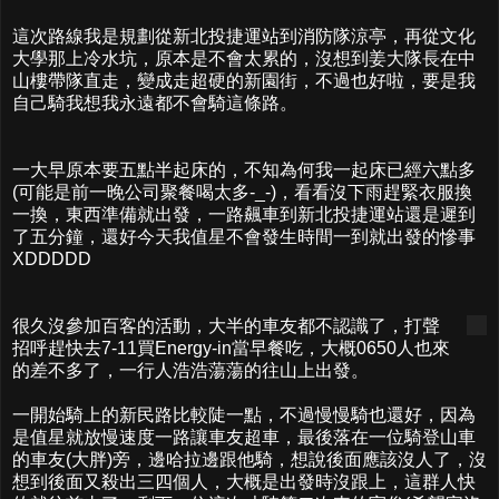
這次路線我是規劃從新北投捷運站到消防隊涼亭，再從文化
大學那上冷水坑，原本是不會太累的，沒想到姜大隊長在中
山樓帶隊直走，變成走超硬的新園街，不過也好啦，要是我
自己騎我想我永遠都不會騎這條路。
一大早原本要五點半起床的，不知為何我一起床已經六點多
(可能是前一晚公司聚餐喝太多-_-)，看看沒下雨趕緊衣服換
一換，東西準備就出發，一路飆車到新北投捷運站還是遲到
了五分鐘，還好今天我值星不會發生時間一到就出發的慘事
XDDDDD
很久沒參加百客的活動，大半的車友都不認識了，打聲
招呼趕快去7-11買Energy-in當早餐吃，大概0650人也來
的差不多了，一行人浩浩蕩蕩的往山上出發。
一開始騎上的新民路比較陡一點，不過慢慢騎也還好，因為
是值星就放慢速度一路讓車友超車，最後落在一位騎登山車
的車友(大胖)旁，邊哈拉邊跟他騎，想說後面應該沒人了，沒
想到後面又殺出三四個人，大概是出發時沒跟上，這群人快