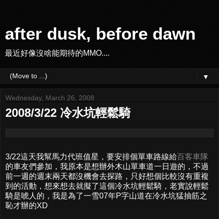
after dusk, before dawn
最近好像沒啥能期待的MMO....
▼
Wednesday, March 26, 2008
2008/3/22 冷水坑輕鬆騎
3/22這天我幫馬力代班值星，要安排個單車路線給
百客車隊
的車友們參加，我原本是想辦外木山單車道一日遊的，不過
前一週的週末兩天都沒機會去探路，只好想個比較沒有重複
到的活動，想來想去就擬了這個冷水坑輕鬆騎，老實說輕鬆
騎是唬人的，我是為了一雪07年P字山道在冷水坑猛抽筋之
恥才辦的XD