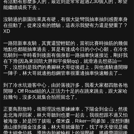
有活動有那麼多人的，最近則是常常超過2,30個人的，希望
能繼續成長下去 。
沒騎過的新園街果真有硬，有個大陡彎我抽車抽到感覺車身
在扭動了，從來沒有的體驗，這表示我變有力還是變重了 ?
XD
一路陪新車友騎，其實還蠻輕鬆的，當初比賽時抽筋的幾個
地點也都能抽車過去，算是有達成今日的小小心願，在冷水
坑騎到一半時看到後面有個身影一路抽車快速接近，剛好我
在下滑(因為來回陪大胖和宇俊騎qq)，就滑過去想搭訕一
下，沒想到是我們的勇腳林大哥從後趕上，與他邊騎邊閒聊
一陣子，林大哥就邊抱怨鋼管車很重邊抽車快速離去了...
到了冷水坑遊客中心，由於落後許多，我看大家都四散各地
閒聊，Off Road組的人正活力十足的在跳來跳去，跟大家哈
拉幾句，沒多久就集合拍照留念了。
正要鳥獸散時，衛斯理說他要練練車，下陽金到金山，然後
走北海岸回家，林大哥聽到也要一起去，我很想跟不過又怕
被海放，於是凹了拔啦，傑米森，Riker一同參加，沒想到翻
過山接到陽金沒多遠，林大哥就爆胎了，找了半天發現是襯
帶太細會位移，導致內胎被輪框上的洞壓破，將襯帶調回後