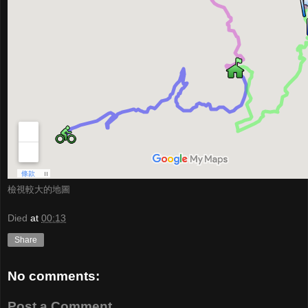
檢視較大的地圖
Died
at
00:13
Share
No comments:
Post a Comment