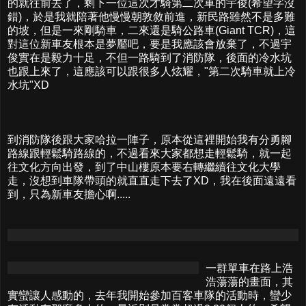
的就往前去了，剩下一位這次才騎第二次車的宇俊(希望字沒
錯)，於是我就陪著他慢慢朝敦敘前進，新民路雖然不是多難
的坡，但是一來剛騎車，二來還是騎公路車(Giant TCR)，這
對這位新車友根本是夢靨吧，要是我應該會放棄了，不過宇
俊實在是毅力十足，不但一路騎到了消防隊，後面的冷水坑
也跟上來了，這應該可以跟很多人炫耀，"第二次騎車就上冷
水坑"XD
到消防隊後跟大家哈拉一陣子，原本從這裡開始我有分勇腳
路線跟輕鬆騎路線的，不過看來大家都想走輕鬆騎，就一起
往文化方向出發，到了中山樓原本要右轉繼續往文化大學
走，沒想到車隊帶頭的就直直走下去了XD，我在後面遠遠看
到，只為新車友擔心啊.....
一群單車在路上浩
浩蕩蕩的畫面，其
實蠻讓人感動的，去年我開始參加百客車隊的活動時，蠻少