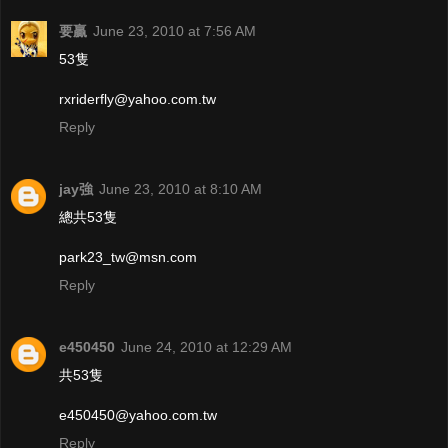
要贏
June 23, 2010 at 7:56 AM
53隻
rxriderfly@yahoo.com.tw
Reply
jay強
June 23, 2010 at 8:10 AM
總共53隻
park23_tw@msn.com
Reply
e450450
June 24, 2010 at 12:29 AM
共53隻
e450450@yahoo.com.tw
Reply