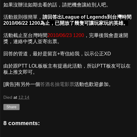
如果沒辦法如期去看的話，請把機會讓給別人吧。
活動規則很簡單，
請回答出League of Legends到台灣時間
2010/06/22 1200為止，已開放了幾隻可讓玩家玩的英雄。
活動截止至台灣時間
2010/06/23 1200
，完畢後我會盡速開
獎，連絡中獎人並寄出票。
回答的管道，最好是留言+寄信給我，以示公正XD
由於跟PTT LOL板板主有提過此活動，所以PTT板友可以在
板上推文即可。
[廣告]有另外一個
答酒名抽電影票
活動也歡迎參加。
Died
at
12:14
Share
8 comments: