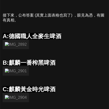
接下來，公布答案 (其實上面表格也寫了) ，眼見為憑，有圖
有真相。
A:德國職人全麥生啤酒
B:麒麟一番榨黑啤酒
C:麒麟黃金時光啤酒