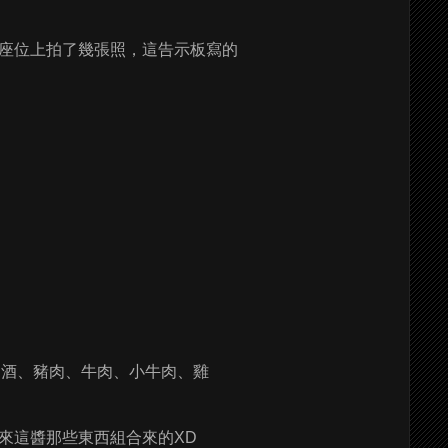
座位上拍了幾張照，這告示板寫的
由白酒、豬肉、牛肉、小牛肉、雞
來這醬那些東西組合來的XD