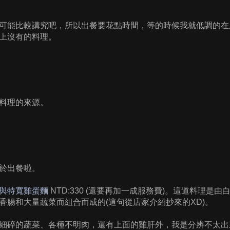
可能比較講究吧，所以出餐要花點時間，等的時候我就低調的在
上沒有的料理。
料理的來源。
於出餐啦。
與特寬雞蛋麵
NTD:330 (還要再加一成服務費)。這道料理是
香腸和大量蔬菜而組合而成的(這句從店家介紹抄來的XD)。
細碎的蔬菜、各種不明肉，還有上面的雞肝外，我是分辨不太出