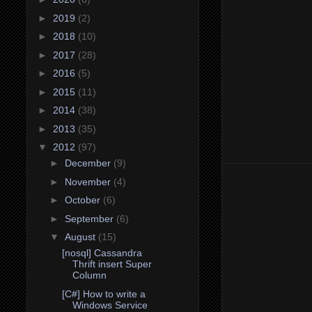
►
2019
(2)
►
2018
(10)
►
2017
(28)
►
2016
(5)
►
2015
(11)
►
2014
(38)
►
2013
(35)
▼
2012
(97)
►
December
(9)
►
November
(4)
►
October
(6)
►
September
(6)
▼
August
(15)
[nosql] Cassandra
Thrift insert Super
Column
[C#] How to write a
Windows Service