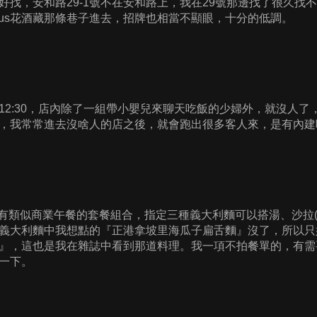
好找，安和路29-1號不在安和路上，我在29號那邊找了很久找
Plus花酒藏那條巷子進去，招牌也相當不顯眼，十分的低調。
12:30，店內除了一組帶小嬰兒來聊天吃飯的少婦外，就沒人
，我常常進去沒啥人的店之後，就會跑出很多客人來，是有內建吸
ta中午有類似商業午餐的套餐組合，指定三種義大利麵可以搭湯、沙
義大利麵中我想點的『正港拿坡里海瓜子扁舌麵』沒了，所以只
』，這也是我在雜誌中看到那道料理。我一項不拍餐單的，有需
一下。