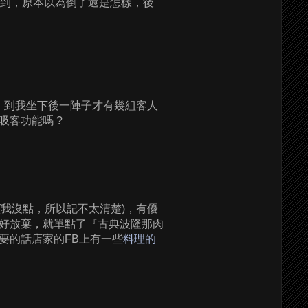
不到，原本以為倒了還是怎樣，後
了，到我坐下後一陣子才有幾組客人
客功能嗎 ?
拉(我沒點，所以記不太清楚)，有優
好放棄，就單點了『古典波隆那肉
要的話店家的FB上有一些
料理的