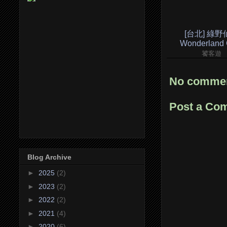
[台北] 綠野
Wonderland 
饕客遊
No commen
Post a Co
Blog Archive
►
2025
(2)
►
2023
(2)
►
2022
(2)
►
2021
(4)
►
2020
(6)