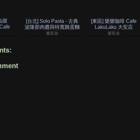
仙蹤
[台北] Solo Pasta - 古典
[東區] 樂樂咖啡 Cafe
Cafe
波隆那肉醬與特寬雞蛋麵
LakuLaku 大安店
饕客遊
饕客遊
ts:
mment