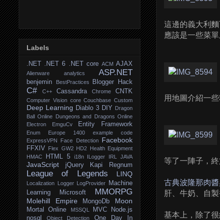
這邊的義大利麵
應該是一些菜單
Labels
.NET
.NET 6
.NET core
AJAX
ACM
ASP.NET
Alienware
analytics
benjemin
Blogger Hack
BestPractices
C#
Cassandra
CNTK
C++
Chrome
用地圖介紹一些
Computer Vision
core
Couchbase
Custom
Deep Learning
Diablo 3
DIY
Dragon
Ball Online
Dungeons and Dragons Online
Entity Framework
Electron
EmguCv
Enum
Europe 1400
example code
Facebook
ExpressVPN
Face Detection
FFXIV
Flex
GW2
HD2
Health Equipment
HTML 5
HMAC
i18n
ILogger
IRL
JAVA
等了一陣子，終
JavaScript
jQuery
Kapi Regnum
League of Legends
LINQ
古典波隆那肉醬
Machine
Localization
Logger
LogProvider
MMORPG
Learning
Microsoft
肝、牛奶、自製
Molehill Empire
Moon
MongoDb
Mortal Online
MVC
Node.js
MSSQL
基本上，除了很
nosql
One Day In
Object Detection