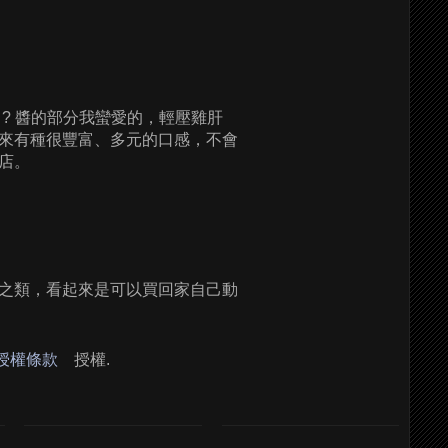
? 醬的部分我蠻愛的，輕壓雞肝
來有種很豐富、多元的口感，不會
店。
之類，看起來是可以買回家自己動
 授權條款
授權.