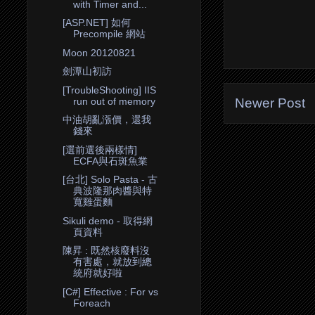
with Timer and...
[ASP.NET] 如何
Precompile 網站
Moon 20120821
劍潭山初訪
[TroubleShooting] IIS
run out of memory
Newer Post
中油胡亂漲價，還我
錢來
[選前選後兩樣情]
ECFA與石斑魚業
[台北] Solo Pasta - 古
典波隆那肉醬與特
寬雞蛋麵
Sikuli demo - 取得網
頁資料
陳昇 : 既然核廢料沒
有害處，就放到總
統府就好啦
[C#] Effective : For vs
Foreach