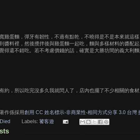
寬雞蛋麵，彈牙有韌性，不過有點乾，不曉得是不是本來就這樣 
到醬料裡，然後攪拌後與雞蛋麵一起吃，麵與多樣材料的醬配起
覺得還不錯吃。若不考慮價錢的話，確實是大勝坊間的義大利麵
有約，所以吃完沒多久我就閃人了，店內也擺了不少相關的食材
著作係採用
創用 CC 姓名標示-非商業性-相同方式分享 3.0 台灣
Died
Labels:
饕客遊
sts