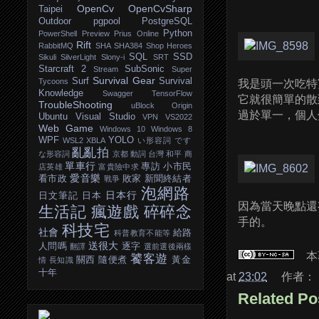
OpenCv
OpenCvSharp
Taipei
Outdoor
pgpool
PostgreSQL
Python
PowerShell
Preview
Prius Online
Rift
RabbitMQ
SHA
SHA384
Shop Heroes
SQL
SSD
Sikuli
SilverLight
Slony-i
SRT
Starcraft 2
SubSonic
Stream
Super
Survival Gear
Surf
Survival
Tycoons
我是頭一次吃特
Knowledge
Swagger
TensorFlow
它就很簡單的散
TroubleShooting
uBlock Origin
過於單一，個人
Ubuntu
Visual Studio
VPN
VS2022
Web Game
Windows 10
Windows 8
WPF
YOLO
WSL2
XBLA
い形容詞
です
亂亂拍
な形容詞
京都
動詞
台灣
和平
商
單車行
專訪
小市民
店英雄
富貴險中求
愛音樂
看市政
敗家
新聞終結者
戰爭
泡網路
日本行
日文筆記
日本
因為當天晚點還
生活記
瘋遊戲
碎碎念
手的。
科技宅
社會
給路
科普教育不能等
送很大
人問嗎
逐字
翻譯
選前選後兩樣
本
饕客遊
關西
隨便煮
黃金
情
長知識
十年
at
23:02
作者：
Related Po