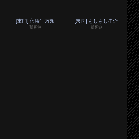
[東門] 永康牛肉麵
[東區] もしもし串炸
饕客遊
饕客遊