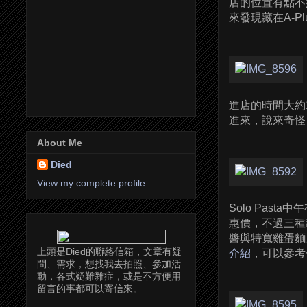
店的位置有點不
來發現藏在A-
進店的時間大約
進來，說來奇怪
About Me
Died
View my complete profile
Solo Pas
惠價，不過三種
醬與特寬雞蛋麵
上頭是Died的聯絡信箱，文章有疑
介紹
，可以參考
問、需求，想找我去拍照、參加活
動，各式疑難雜症，或是不方便用
留言的事都可以寄信來。