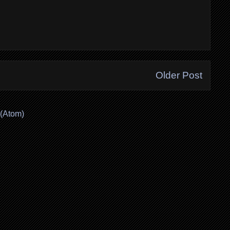
Older Post
(Atom)