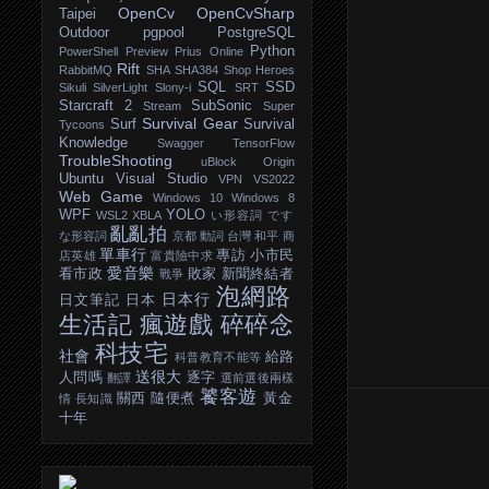
OpenCv
OpenCvSharp
Taipei
Outdoor
pgpool
PostgreSQL
Python
PowerShell
Preview
Prius Online
Rift
RabbitMQ
SHA
SHA384
Shop Heroes
SQL
SSD
Sikuli
SilverLight
Slony-i
SRT
Starcraft 2
SubSonic
Stream
Super
Survival Gear
Surf
Survival
Tycoons
Knowledge
Swagger
TensorFlow
TroubleShooting
uBlock Origin
Ubuntu
Visual Studio
VPN
VS2022
Web Game
Windows 10
Windows 8
WPF
YOLO
WSL2
XBLA
い形容詞
です
亂亂拍
な形容詞
京都
動詞
台灣
和平
商
單車行
專訪
小市民
店英雄
富貴險中求
愛音樂
看市政
敗家
新聞終結者
戰爭
泡網路
日本行
日文筆記
日本
生活記
瘋遊戲
碎碎念
科技宅
社會
給路
科普教育不能等
送很大
人問嗎
逐字
翻譯
選前選後兩樣
饕客遊
關西
隨便煮
黃金
情
長知識
十年