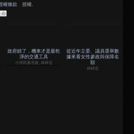
 授權條款
授權.
政府錯了，機車才是最乾
從近年立委、議員選舉數
淨的交通工具
據來看女性參政與保障名
額
小市民看市政, 碎碎念
碎碎念