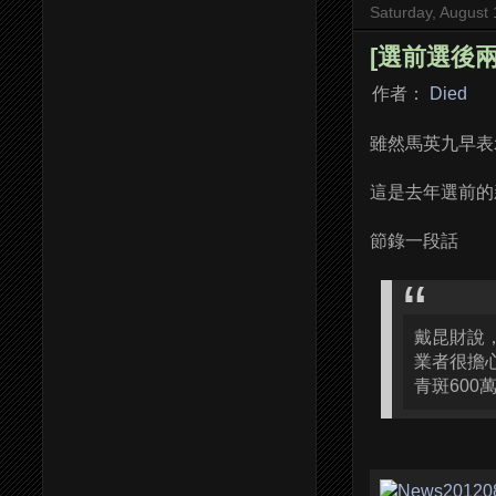
Saturday, August 
[選前選後兩
作者：
Died
雖然馬英九早表
這是去年選前的
節錄一段話
戴昆財說
業者很擔
青斑60