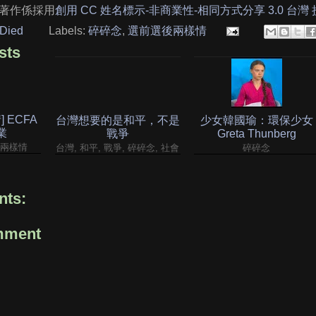
著作係採用
創用 CC 姓名標示-非商業性-相同方式分享 3.0 台灣
Died
Labels:
碎碎念
,
選前選後兩樣情
sts
 ECFA
台灣想要的是和平，不是
少女韓國瑜：環保少女
業
戰爭
Greta Thunberg
後兩樣情
台灣, 和平, 戰爭, 碎碎念, 社會
碎碎念
ts:
mment