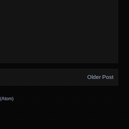
Older Post
(Atom)