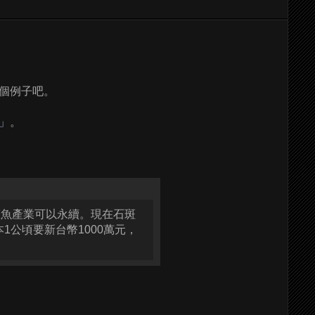
個例子吧。
」
。
斑魚產業可以永續。現在石斑
公頃要新台幣1000萬元，