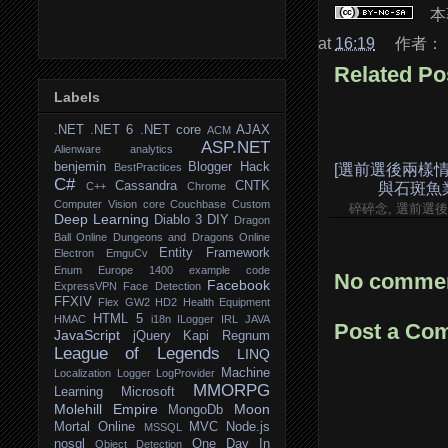
本
at
16:19
作者：
Related Po
Labels
.NET
.NET 6
.NET core
AJAX
ACM
ASP.NET
Alienware
analytics
benjemin
Blogger Hack
BestPractices
[選前選後兩樣情]
C#
Cassandra
CNTK
C++
Chrome
與石斑魚
Computer Vision
core
Couchbase
Custom
碎碎念, 選前選
Deep Learning
Diablo 3
DIY
Dragon
Ball Online
Dungeons and Dragons Online
Entity Framework
Electron
EmguCv
Enum
Europe 1400
example code
No commen
Facebook
ExpressVPN
Face Detection
FFXIV
Flex
GW2
HD2
Health Equipment
HTML 5
HMAC
i18n
ILogger
IRL
JAVA
Post a Co
JavaScript
jQuery
Kapi Regnum
League of Legends
LINQ
Machine
Localization
Logger
LogProvider
MMORPG
Learning
Microsoft
Molehill Empire
Moon
MongoDb
Mortal Online
MVC
Node.js
MSSQL
nosql
One Day In
Object Detection