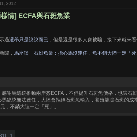
11, 2012
樣情] ECFA與石斑魚業
示過
選舉只是說說而已
，但是還是很多人會被騙，接下來就來看
新聞，
馬座談 石斑魚業：擔心馬沒連任，魚不銷大陸一定「死
，感謝馬總統推動兩岸簽ECFA，不但提升石斑魚價格，也讓石
心馬總統無法連任，大陸會拒絕石斑魚輸入，養殖龍膽石斑的成本1
0萬元，不銷大陸一定「死」。