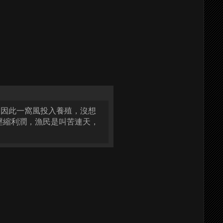
民因此一窩風投入養殖，沒想
壓縮利潤，漁民是叫苦連天，