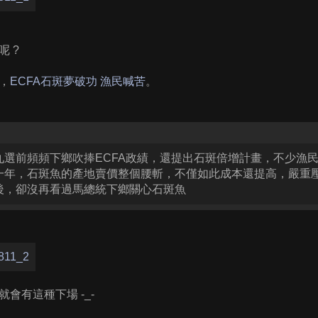
 ?
，
ECFA石斑夢破功 漁民喊苦
。
九選前頻頻下鄉吹捧ECFA政績，還提出石斑倍增計畫，不少漁
一年，石斑魚的產地賣價整個腰斬，不僅如此成本還提高，嚴重
後，卻沒再看過馬總統下鄉關心石斑魚
會有這種下場 -_-