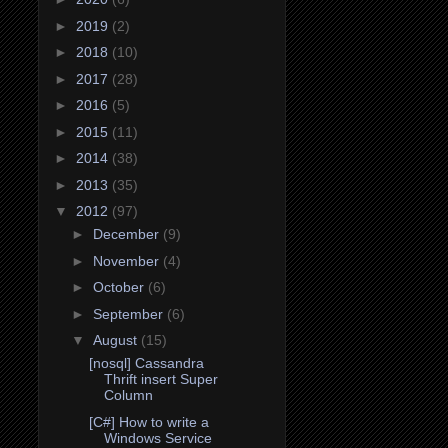
►
2019
(2)
►
2018
(10)
►
2017
(28)
►
2016
(5)
►
2015
(11)
►
2014
(38)
►
2013
(35)
▼
2012
(97)
►
December
(9)
►
November
(4)
►
October
(6)
►
September
(6)
▼
August
(15)
[nosql] Cassandra
Thrift insert Super
Column
[C#] How to write a
Windows Service