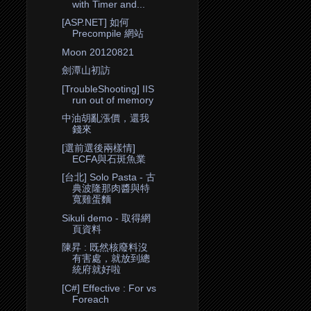
with Timer and...
[ASP.NET] 如何
Precompile 網站
Moon 20120821
劍潭山初訪
[TroubleShooting] IIS
run out of memory
中油胡亂漲價，還我
錢來
[選前選後兩樣情]
ECFA與石斑魚業
[台北] Solo Pasta - 古
典波隆那肉醬與特
寬雞蛋麵
Sikuli demo - 取得網
頁資料
陳昇 : 既然核廢料沒
有害處，就放到總
統府就好啦
[C#] Effective : For vs
Foreach