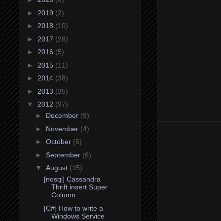
►
2019
(2)
►
2018
(10)
►
2017
(28)
►
2016
(5)
►
2015
(11)
►
2014
(38)
►
2013
(35)
▼
2012
(97)
►
December
(9)
►
November
(4)
►
October
(6)
►
September
(6)
▼
August
(15)
[nosql] Cassandra
Thrift insert Super
Column
[C#] How to write a
Windows Service