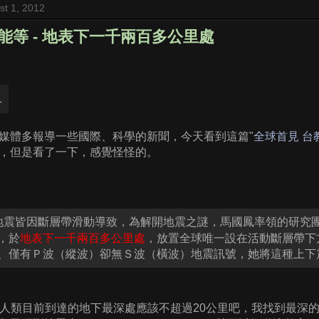
t 1, 2012
能等 - 地表下一千兩百多公里處
媒體多報導一些國際、科學的新聞，今天看到這篇"
全球首見 台
，但是看了一下，感覺怪怪的。
地震皆因斷層帶滑動導致，為解開地震之謎，馬國鳳率領的研究
，於
地表下一千兩百多公里處
，放置全球唯一設在活動斷層帶下
、僅有Ｐ波（縱波）卻無Ｓ波（橫波）地震訊號，她將這種上下
，人類目前到達的地下最深處應該不超過20公里吧，我找到最深