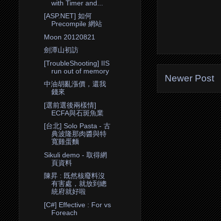
with Timer and...
[ASP.NET] 如何
Precompile 網站
Moon 20120821
劍潭山初訪
[TroubleShooting] IIS
run out of memory
Newer Post
中油胡亂漲價，還我
錢來
[選前選後兩樣情]
ECFA與石斑魚業
[台北] Solo Pasta - 古
典波隆那肉醬與特
寬雞蛋麵
Sikuli demo - 取得網
頁資料
陳昇 : 既然核廢料沒
有害處，就放到總
統府就好啦
[C#] Effective : For vs
Foreach