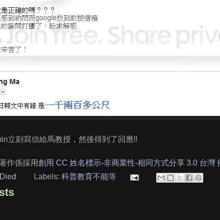
emin立刻寫信給馬教授，然後得到了回應!!
著作係採用
創用 CC 姓名標示-非商業性-相同方式分享 3.0 台灣
Died
Labels:
科普教育不能等
sts