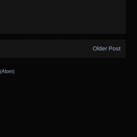
Older Post
(Atom)