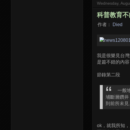
Wednesday, Augus
科普教育不
作者：
Died
我是很樂見台灣
是篇不錯的內容
節錄第二段
一般
埔斷層鑽井
到前所未見
ok，就我所知