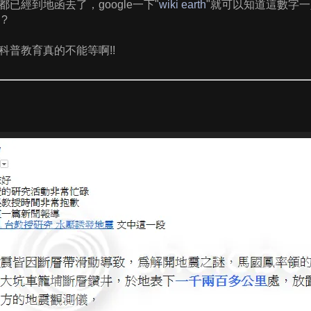
已經到地函去了，google一下"
wiki earth
"就可以知道這數字
?
科普教育真的不能等啊!!