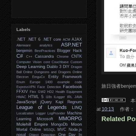
Labels
.NET
.NET 6
.NET core
AJAX
ACM
ASP.NET
Alienware
analytics
benjemin
Blogger Hack
BestPractices
C#
Cassandra
CNTK
C++
Chrome
Computer Vision
core
Couchbase
Custom
Deep Learning
Diablo 3
DIY
Dragon
Ball Online
Dungeons and Dragons Online
Entity Framework
Electron
EmguCv
Enum
Europe 1400
example code
旅日強者benj
Facebook
ExpressVPN
Face Detection
FFXIV
Flex
GW2
HD2
Health Equipment
HTML 5
HMAC
i18n
ILogger
IRL
JAVA
本
JavaScript
jQuery
Kapi Regnum
League of Legends
LINQ
at
10:13
作者：
Machine
Localization
Logger
LogProvider
Related Po
MMORPG
Learning
Microsoft
Molehill Empire
Moon
MongoDb
Mortal Online
MVC
Node.js
MSSQL
nosql
One Day In
Object Detection