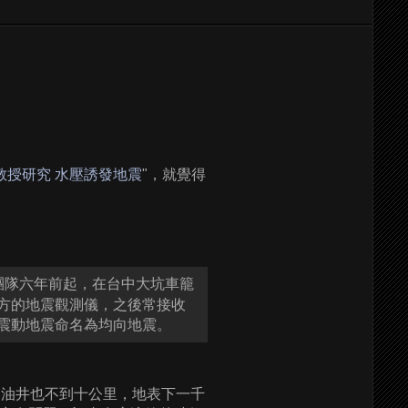
教授研究 水壓誘發地震
"，就覺得
團隊六年前起，在台中大坑車籠
方的地震觀測儀，之後常接收
震動地震命名為均向地震。
的油井也不到十公里，地表下一千