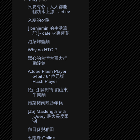
只要有心，人人都能
輕功水上漂 - Jetlev
入塵的夕陽
[ benjemin 的生活筆
記 ]- cafe 火裏蓮花
泡菜炸醬麵
Why no HTC ?
黑心的台灣大哥大行
動達鈴
Adobe Flash Player
64bit / 64位元版
Flash Player
[台北] 開封街 劉山東
牛肉麵
泡菜豬肉辣炒年糕
[JS] Maxlength with
jQuery 最大長度限
制
向日葵與稻田
七龍珠 Online