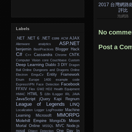
2017 台灣網
評比
泡網路
Labels
No commen
.NET
.NET 6
.NET core
AJAX
ACM
ASP.NET
Alienware
analytics
Post a Co
benjemin
Blogger Hack
BestPractices
C#
Cassandra
CNTK
C++
Chrome
Computer Vision
core
Couchbase
Custom
Deep Learning
Diablo 3
DIY
Dragon
Ball Online
Dungeons and Dragons Online
Entity Framework
Electron
EmguCv
Enum
Europe 1400
example code
Facebook
ExpressVPN
Face Detection
FFXIV
Flex
GW2
HD2
Health Equipment
HTML 5
HMAC
i18n
ILogger
IRL
JAVA
JavaScript
jQuery
Kapi Regnum
League of Legends
LINQ
Machine
Localization
Logger
LogProvider
MMORPG
Learning
Microsoft
Molehill Empire
Moon
MongoDb
Mortal Online
MVC
Node.js
MSSQL
nosql
One Day In
Object Detection