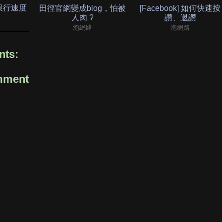
路銀行速度
田徑官網變成blog，怕被
[Facebook] 如何快速按
人肉 ?
讚、退讚
泡網路
泡網路
ts:
mment