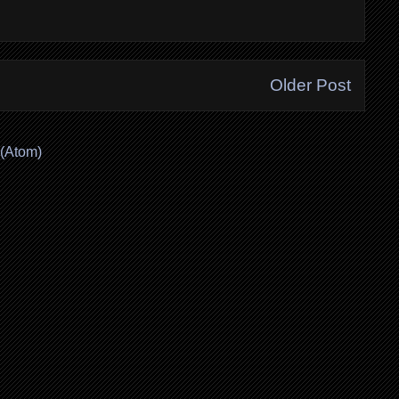
Older Post
(Atom)