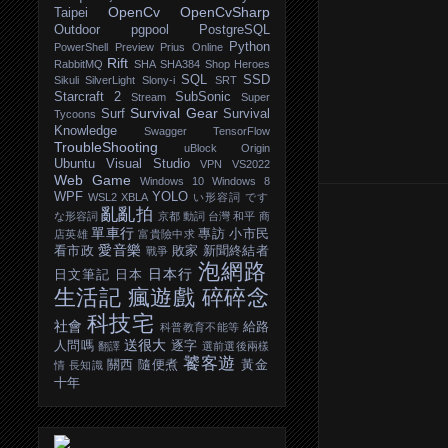
OpenCv
OpenCvSharp
Taipei
Outdoor
pgpool
PostgreSQL
Python
PowerShell
Preview
Prius Online
Rift
RabbitMQ
SHA
SHA384
Shop Heroes
SQL
SSD
Sikuli
SilverLight
Slony-i
SRT
Starcraft 2
SubSonic
Stream
Super
Survival Gear
Surf
Survival
Tycoons
Knowledge
Swagger
TensorFlow
TroubleShooting
uBlock Origin
Ubuntu
Visual Studio
VPN
VS2022
Web Game
Windows 10
Windows 8
WPF
YOLO
WSL2
XBLA
い形容詞
です
亂亂拍
な形容詞
京都
動詞
台灣
和平
商
單車行
專訪
小市民
店英雄
富貴險中求
愛音樂
看市政
敗家
新聞終結者
戰爭
泡網路
日本行
日文筆記
日本
生活記
瘋遊戲
碎碎念
科技宅
社會
給路
科普教育不能等
送很大
人問嗎
逐字
翻譯
選前選後兩樣
饕客遊
關西
隨便煮
黃金
情
長知識
十年