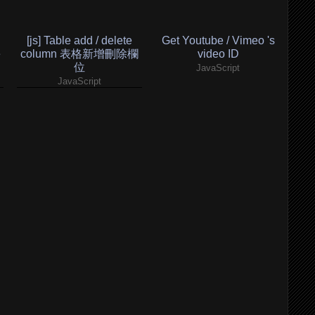
[js] Table add / delete
Get Youtube / Vimeo 's
e
column 表格新增刪除欄
video ID
位
JavaScript
JavaScript