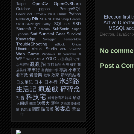
OpenCv
OpenCvSharp
Taipei
Outdoor
pgpool
PostgreSQL
Python
PowerShell
Preview
Prius Online
Electron first t
Rift
RabbitMQ
SHA
SHA384
Shop Heroes
Active Directo
SQL
SSD
Sikuli
SilverLight
Slony-i
SRT
MSSQL acc
Starcraft 2
SubSonic
Stream
Super
Survival Gear
Surf
Survival
Electron, JavaScrip
Tycoons
Knowledge
Swagger
TensorFlow
TroubleShooting
uBlock Origin
Ubuntu
Visual Studio
No commen
VPN
VS2022
Web Game
Windows 10
Windows 8
WPF
YOLO
WSL2
XBLA
い形容詞
です
亂亂拍
Post a Co
な形容詞
京都
動詞
台灣
和平
商
單車行
專訪
小市民
店英雄
富貴險中求
愛音樂
看市政
敗家
新聞終結者
戰爭
泡網路
日本行
日文筆記
日本
生活記
瘋遊戲
碎碎念
科技宅
社會
給路
科普教育不能等
送很大
人問嗎
逐字
翻譯
選前選後兩樣
饕客遊
關西
隨便煮
黃金
情
長知識
十年