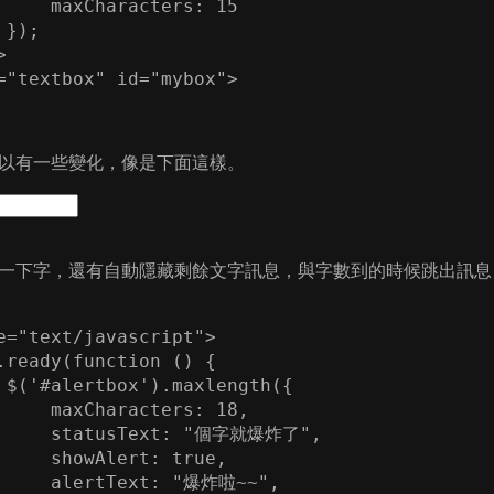
     maxCharacters: 15

}); 



以有一些變化，像是下面這樣。
一下字，還有自動隱藏剩餘文字訊息，與字數到的時候跳出訊息
e="text/javascript">

.ready(function () {

 $('#alertbox').maxlength({

     maxCharacters: 18,

      statusText: "個字就爆炸了", 

     showAlert: true, 

     alertText: "爆炸啦~~", 
