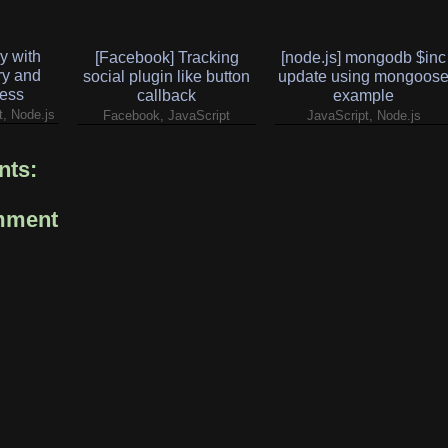
ry with
[Facebook] Tracking
[node.js] mongodb $inc
ry and
social plugin like button
update using mongoos
ess
callback
example
t, Node.js
Facebook, JavaScript
JavaScript, Node.js
ts:
mment