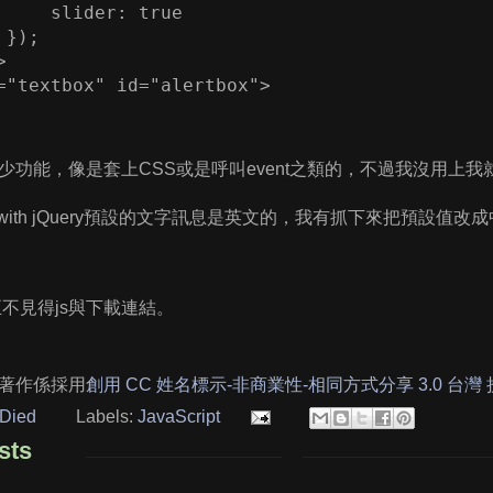
     slider: true 

}); 



="textbox" id="alertbox">
少功能，像是套上CSS或是呼叫event之類的，不過我沒用上我
gth with jQuery預設的文字訊息是英文的，我有抓下來把預設
 修正不見得js與下載連結。
著作係採用
創用 CC 姓名標示-非商業性-相同方式分享 3.0 台灣
Died
Labels:
JavaScript
sts