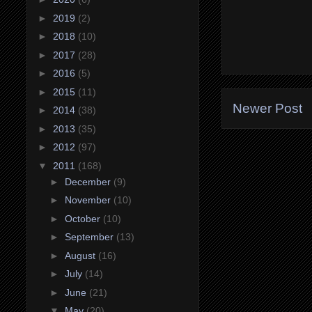
►
2019
(2)
►
2018
(10)
►
2017
(28)
►
2016
(5)
►
2015
(11)
Newer Post
►
2014
(38)
►
2013
(35)
►
2012
(97)
▼
2011
(168)
►
December
(9)
►
November
(10)
►
October
(10)
►
September
(13)
►
August
(16)
►
July
(14)
►
June
(21)
▼
May
(20)