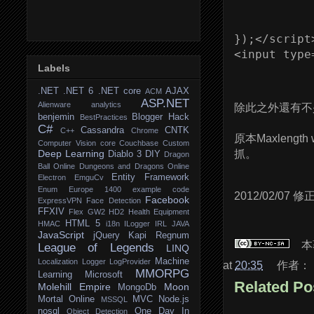
           
            
});</script>
<input type
Labels
.NET
.NET 6
.NET core
AJAX
ACM
ASP.NET
Alienware
analytics
除此之外還有不
benjemin
Blogger Hack
BestPractices
C#
Cassandra
CNTK
C++
Chrome
原本Maxlen
Computer Vision
core
Couchbase
Custom
Deep Learning
抓。
Diablo 3
DIY
Dragon
Ball Online
Dungeons and Dragons Online
Entity Framework
Electron
EmguCv
Enum
Europe 1400
example code
2012/02/07
Facebook
ExpressVPN
Face Detection
FFXIV
Flex
GW2
HD2
Health Equipment
HTML 5
HMAC
i18n
ILogger
IRL
JAVA
JavaScript
jQuery
Kapi Regnum
本
League of Legends
LINQ
Machine
Localization
Logger
LogProvider
at
20:35
作者：
MMORPG
Learning
Microsoft
Related Po
Molehill Empire
Moon
MongoDb
Mortal Online
MVC
Node.js
MSSQL
nosql
One Day In
Object Detection