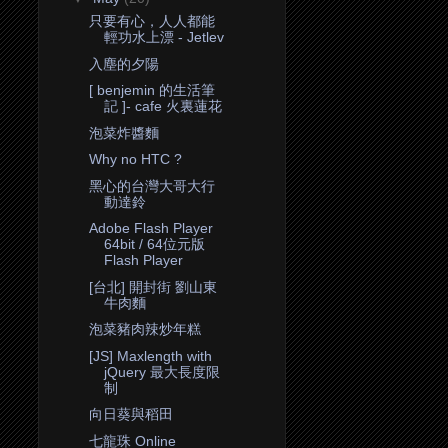
只要有心，人人都能
輕功水上漂 - Jetlev
入塵的夕陽
[ benjemin 的生活筆
記 ]- cafe 火裏蓮花
泡菜炸醬麵
Why no HTC ?
黑心的台灣大哥大行
動達鈴
Adobe Flash Player
64bit / 64位元版
Flash Player
[台北] 開封街 劉山東
牛肉麵
泡菜豬肉辣炒年糕
[JS] Maxlength with
jQuery 最大長度限
制
向日葵與稻田
七龍珠 Online