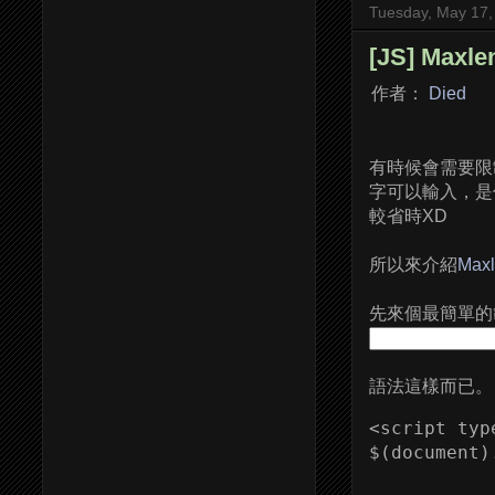
Tuesday, May 17,
[JS] Maxl
作者：
Died
有時候會需要限
字可以輸入，是
較省時XD
所以來介紹
Maxl
先來個最簡單的
語法這樣而已。
<script typ
$(document)
           