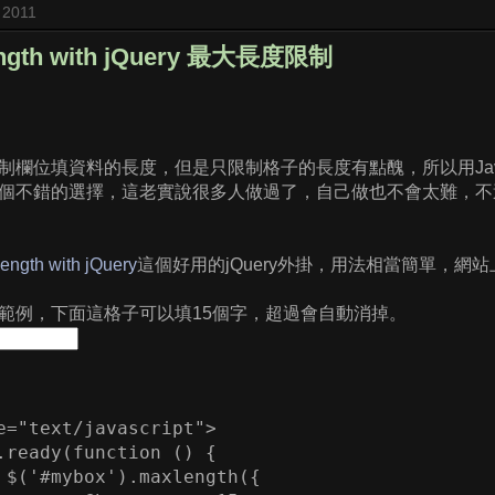
 2011
ength with jQuery 最大長度限制
制欄位填資料的長度，但是只限制格子的長度有點醜，所以用Java
個不錯的選擇，這老實說很多人做過了，自己做也不會太難，不
ength with jQuery
這個好用的jQuery外掛，用法相當簡單，網
範例，下面這格子可以填15個字，超過會自動消掉。
e="text/javascript">

.ready(function () {

 $('#mybox').maxlength({
