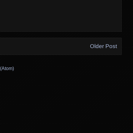
Older Post
(Atom)