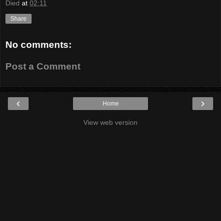
Died
at
02:11
Share
No comments:
Post a Comment
‹
›
Home
View web version