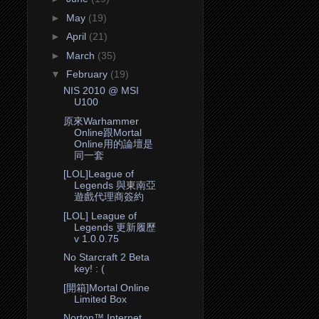
►
May
(19)
►
April
(21)
►
March
(35)
▼
February
(19)
NIS 2010 @ MSI
U100
原來Warhammer
Online跟Mortal
Online用的論壇是
同一套
[LOL]League of
Legends 與東南亞
遊戲代理商簽約
[LOL] League of
Legends 更新履歷
v 1.0.0.75
No Starcraft 2 Beta
key! : (
[開箱]Mortal Online
Limited Box
Norton™ Internet