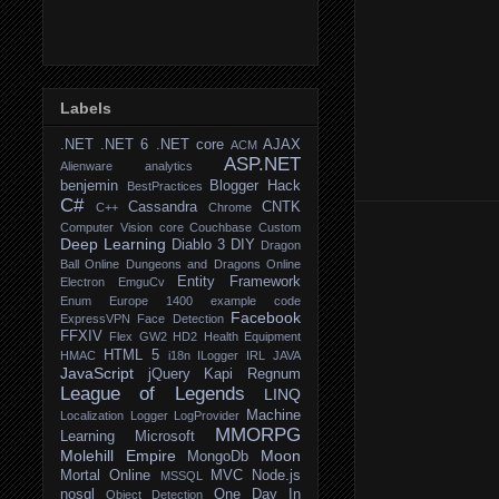
Labels
.NET
.NET 6
.NET core
AJAX
ACM
ASP.NET
Alienware
analytics
benjemin
Blogger Hack
BestPractices
C#
Cassandra
CNTK
C++
Chrome
Computer Vision
core
Couchbase
Custom
Deep Learning
Diablo 3
DIY
Dragon
Ball Online
Dungeons and Dragons Online
Entity Framework
Electron
EmguCv
Enum
Europe 1400
example code
Facebook
ExpressVPN
Face Detection
FFXIV
Flex
GW2
HD2
Health Equipment
HTML 5
HMAC
i18n
ILogger
IRL
JAVA
JavaScript
jQuery
Kapi Regnum
League of Legends
LINQ
Machine
Localization
Logger
LogProvider
MMORPG
Learning
Microsoft
Molehill Empire
Moon
MongoDb
Mortal Online
MVC
Node.js
MSSQL
nosql
One Day In
Object Detection