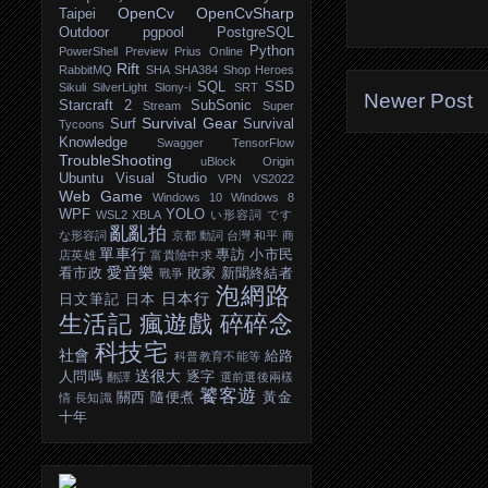
OpenCv
OpenCvSharp
Taipei
Outdoor
pgpool
PostgreSQL
Python
PowerShell
Preview
Prius Online
Rift
RabbitMQ
SHA
SHA384
Shop Heroes
SQL
SSD
Sikuli
SilverLight
Slony-i
SRT
Newer Post
Starcraft 2
SubSonic
Stream
Super
Survival Gear
Surf
Survival
Tycoons
Knowledge
Swagger
TensorFlow
TroubleShooting
uBlock Origin
Ubuntu
Visual Studio
VPN
VS2022
Web Game
Windows 10
Windows 8
WPF
YOLO
WSL2
XBLA
い形容詞
です
亂亂拍
な形容詞
京都
動詞
台灣
和平
商
單車行
專訪
小市民
店英雄
富貴險中求
愛音樂
看市政
敗家
新聞終結者
戰爭
泡網路
日本行
日文筆記
日本
生活記
瘋遊戲
碎碎念
科技宅
社會
給路
科普教育不能等
送很大
人問嗎
逐字
翻譯
選前選後兩樣
饕客遊
關西
隨便煮
黃金
情
長知識
十年