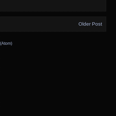
Older Post
(Atom)