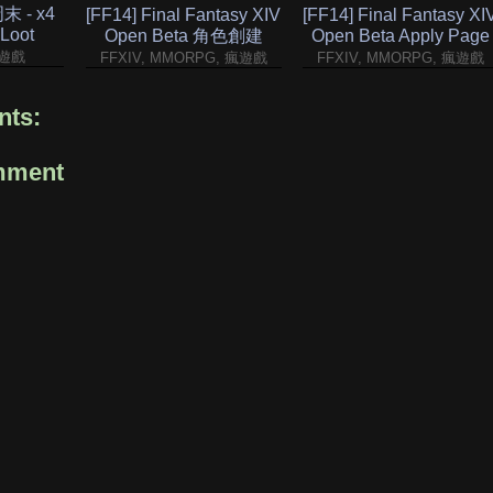
周末 - x4
[FF14] Final Fantasy XIV
[FF14] Final Fantasy XI
 Loot
Open Beta 角色創建
Open Beta Apply Page
瘋遊戲
FFXIV, MMORPG, 瘋遊戲
FFXIV, MMORPG, 瘋遊戲
ts:
mment