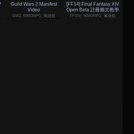
V
Guild Wars 2 Manifest
[FF14] Final Fantasy XIV
Video
Open Beta 註冊圖文教學
GW2, MMORPG, 瘋遊戲
FFXIV, MMORPG, 瘋遊戲