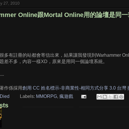
ry 27, 2010
mmer Online跟Mortal Online用的論壇是同
有註冊的站都會寄信出來，結果讓我發現到Warhammer Online跟
題差不多，內容一樣XD，原來是用同一個論壇系統。
..
著作係採用
創用 CC 姓名標示-非商業性-相同方式分享 3.0 台灣
Died
Labels:
MMORPG
,
瘋遊戲
sts