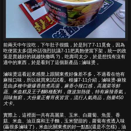
前兩天中午沒吃，下午肚子很餓，於是到了7-11覓食，因為
吃便當太多(題外話強烈抗議7-11把真飽便當下架，統一的政
策是賣越好的就越快撤嗎 ?)，吃壽司太少，於是想找有沒有
適中的東西，於是看到了這個新產品 : 滷味燙 。
滷味燙這看起來感覺上跟關東煮好像差不多，不過看在他有
麻辣口味，所以就買來試試看。根據7-11介紹，滷味燙-麻辣
是由
多種中藥爆香熬煮高湯，麻香小辣口感，高麗菜等鮮
蔬、米血糕及王子麵8種配料，微波加熱後，特有麻辣香氣，
回味無窮，大份量正餐宵夜皆宜，流行人氣商品，熱量450
大卡。
實際上，這裡面一共有高麗菜、玉米、白蘿蔔、魚蛋、香
菇、米血、油豆腐和王子麵，玉米蠻甜的，蘿蔔有煮透入味
(贏很多滷味了)，米血比關東煮的好一點點(還是不怎樣)，油