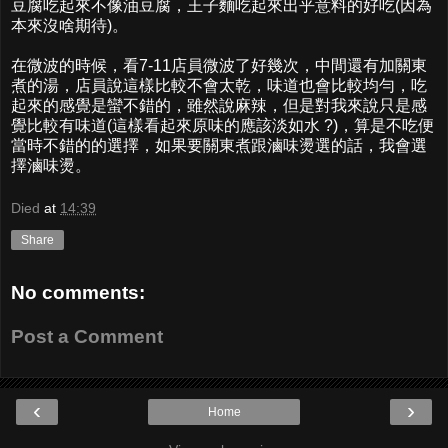
豆腐吃起來不像油豆腐，王子麵吃起來出乎意料的好吃(因為
本來沒啥期待)。
在微波的時候，看7-11店員微波了好幾次，中間還有加關東
煮的湯，店員說這樣比較不會太乾，味道也會比較均勻，吃
起來的感覺是蠻不錯的，雖然說麻辣，但是對我來說只是感
覺比較有味道(這樣看起來原味的應該淡如水 ?)，算是不吃便
當時不錯的的選擇，如果要關東煮跟滷味燙選的話，我會選
擇滷味燙。
Died
at
14:39
Share
No comments:
Post a Comment
‹
›
Home