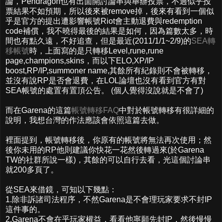
論，Pendragon也有出面開討論串與舉辦投票，不過似乎投
票結果不如預期，所以後來被remove掉，後來有看到一個似
乎是官方的提出遭影響帳號Riot會主動退費與redemption
code補償，我不曉得最後的結果是如何，因為篇數太多，時
間也有點久遠，不好追查，但是最近(2011/1/1~2/9)的
SEA轉
移帳號
時，上面寫的是只轉移Level,rune,rune
page,champions,skins，而以下ELO,XP/IP
boost,RP/IP,summoner name,其餘所有紀錄則不會被轉移，
並沒有說RP是否會退費，在LOL論壇也沒有看到官方有對
SEA帳號的處置有置頂公告。 (個人覺得沒說就是不會了)
而在Garena的這篇
帳號轉移FAQ
中對於帳號轉移有很詳細的
說明，我想台灣的作法應該會依照這篇去做。
裡面提到，帳號轉移後，你原有的帳號將無法再次使用；然
後你未用的RP他則建議你快花一花然後轉過來(於Garena
TW的社群所說一樣)，其餘的可以自行去看，光這個討論串
就200多頁了。
從SEA來借鏡，可知以下幾點：
1.除非訴諸司法程序，不然Garena是不會理玩家要求不封IP
這件事的。
2.Garena不會在乎玩家權益，看看他寧願先封IP，然後慢慢