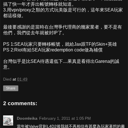
搞了快一年才弄出帳號轉移就知道。
3.用vpn/proxy之類的方式玩美版是可行的，這年來SEA玩家
都這樣做。
最後要感謝的是當時在台灣爭代理商的幾家業者，要不是有
他們，我們從去年就被封IP了。
PS 1:SEA玩家只要轉移帳號，就給Jax跟TF的Skin+英雄
PS 2:Riot有給SEA玩家redemption code做為補償
台灣似乎是比SEA待遇還低下....果真是看得出Garena的誠
意。
Died
at
01:49
Share
2 comments:
Doomleika
February 1, 2011 at 1:05 PM
當年被Valve背刺L4D2後我就不再相信有甚麼為玩家著想的廠