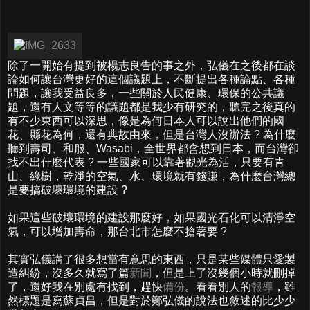
除了一開始有提到被楊志良告的事之外，弘儀在之後都在談
論如何讓台灣更好的這個議題上，不斷提出各種論點、各種
問題，讓我受益良多，一些關於人民健康、環保的公共議
題，還有人文等等的議題都是我少有研究的，聽完之後真的
有不少東西可以深思，像是為何日本人可以說出他們的國
花、縣花為何，還有典故由來，但是台灣人沒辦法 ? 為什麼
聽到壽司、和服、Wasabi，全世界都會想到日本，而台灣卻
找不出什麼代表 ? 一些國家可以靠著觀光為活，只要有青
山、綠樹，乾淨的空氣、水、環境就有錢賺，為什麼台灣總
是要搞破壞環境的建設 ?
如果這些破壞環境的建設那麼好，如果國光石化可以清淨空
氣，可以增加壽命，那台北市怎麼不搶著要 ?
其實弘儀講了很多想當有意思的東西，只是某些媒體只愛製
造糾紛，沒多久就寫了篇
新聞
，但是上了沒幾個小時就刪掉
了，還好我在別處有找到，趕快
備份
。看看別人的
報導
，雖
然標題是寫蘇貞昌，但是對於鄭弘儀的說法也敘述的比少少