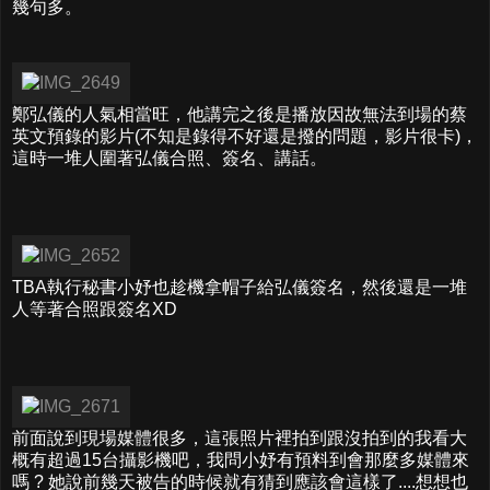
幾句多。
鄭弘儀的人氣相當旺，他講完之後是播放因故無法到場的蔡
英文預錄的影片(不知是錄得不好還是撥的問題，影片很卡)，
這時一堆人圍著弘儀合照、簽名、講話。
TBA執行秘書小妤也趁機拿帽子給弘儀簽名，然後還是一堆
人等著合照跟簽名XD
前面說到現場媒體很多，這張照片裡拍到跟沒拍到的我看大
概有超過15台攝影機吧，我問小妤有預料到會那麼多媒體來
嗎 ? 她說前幾天被告的時候就有猜到應該會這樣了....想想也