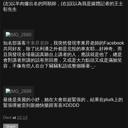
(左)以羊肉爐出名的阿順師，(右)誤以為我是媒體記者的王士
彰先生
知名部落客
李東昇老師
，我突然發現李東昇老師的Facebook
共同好友，除了比利潘之外都是北投的車友耶....好神奇。而
且我發現全場最認真聽台上講者的人，應該就是他了，總是
會對講者所講的話有所回應，又或是大力點頭又或是滿臉笑
容，不像有些人在台下竊竊私語或整個睡著-_-
最後是美麗的小妤，她在大會前超緊張的，結果在plurk上的
緊張噗被歪到新婚快樂跟害喜XDDDD
Died
at
22:13
Share