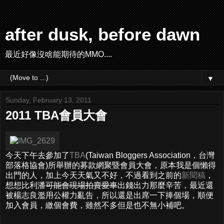
after dusk, before dawn
最近好像沒啥能期待的MMO....
▼
Sunday, February 13, 2011
2011 TBA會員大會
今天下午去參加了
TBA
(Taiwan Bloggers Association，台灣
部落格協會)所舉辦的募款網聚暨會員大會，原本我是個懶得
出門的人，加上今天天氣又不好，不過看到之前的
新聞稿
，
想想比利潘
可能會現場拍賣愛車
出錢出力那麼辛苦，最近還
被楊志良濫用公權力亂告，所以還是出席一下捧個場，順便
加入會員，繳個會費，雖然不多但是也不無小補吧。