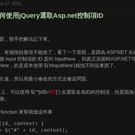
ry 17, 2011
 如何使用jQuery選取Asp.net控制項ID
題，順手把解法記下來。
有個按鈕發現不能按了，看了一下原因，是因為 ASP.NET 在
Input 控制項的 ID 是叫 InputHere ，到真正頁面時ASP.N
putHere，於是原本使用 $('#InputHere')就找不到這東西了。
久遠，所以用最小修改的方式去修這問題。
上，可以使用 $("*[id$='
ID
']") 去選取名為ID的控制項，但是
做。
unction 來幫我做這件事
(id, context) {

= $("#" + id, context);
