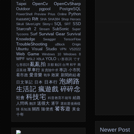
OpenCv
OpenCvSharp
Taipei
Outdoor
pgpool
PostgreSQL
Python
PowerShell
Preview
Prius Online
Rift
RabbitMQ
SHA
SHA384
Shop Heroes
SQL
SSD
Sikuli
SilverLight
Slony-i
SRT
Starcraft 2
SubSonic
Stream
Super
Survival Gear
Surf
Survival
Tycoons
Knowledge
Swagger
TensorFlow
TroubleShooting
uBlock Origin
Ubuntu
Visual Studio
VPN
VS2022
Web Game
Windows 10
Windows 8
WPF
YOLO
WSL2
XBLA
い形容詞
です
亂亂拍
な形容詞
京都
動詞
台灣
和平
商
單車行
專訪
小市民
店英雄
富貴險中求
愛音樂
看市政
敗家
新聞終結者
戰爭
泡網路
日本行
日文筆記
日本
生活記
瘋遊戲
碎碎念
科技宅
社會
給路
科普教育不能等
送很大
人問嗎
逐字
翻譯
選前選後兩樣
饕客遊
關西
隨便煮
黃金
情
長知識
十年
Newer Post