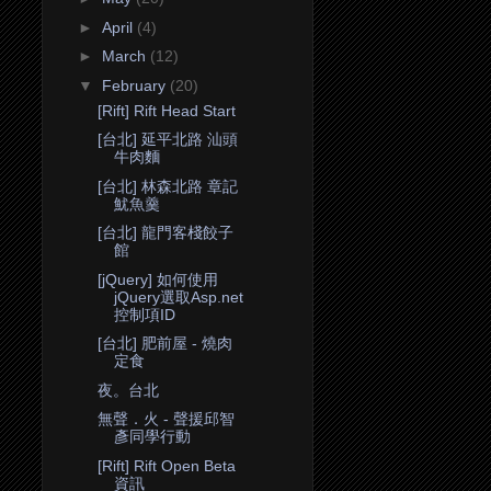
►
April
(4)
►
March
(12)
▼
February
(20)
[Rift] Rift Head Start
[台北] 延平北路 汕頭
牛肉麵
[台北] 林森北路 章記
魷魚羹
[台北] 龍門客棧餃子
館
[jQuery] 如何使用
jQuery選取Asp.net
控制項ID
[台北] 肥前屋 - 燒肉
定食
夜。台北
無聲．火 - 聲援邱智
彥同學行動
[Rift] Rift Open Beta
資訊