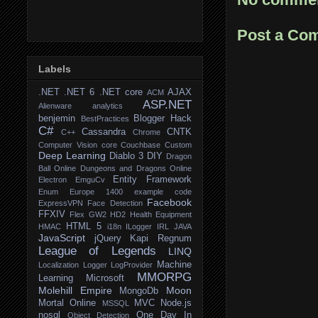
Post a Co
Labels
.NET
.NET 6
.NET core
AJAX
ACM
ASP.NET
Alienware
analytics
benjemin
Blogger Hack
BestPractices
C#
Cassandra
CNTK
C++
Chrome
Computer Vision
core
Couchbase
Custom
Deep Learning
Diablo 3
DIY
Dragon
Ball Online
Dungeons and Dragons Online
Entity Framework
Electron
EmguCv
Enum
Europe 1400
example code
Facebook
ExpressVPN
Face Detection
FFXIV
Flex
GW2
HD2
Health Equipment
HTML 5
HMAC
i18n
ILogger
IRL
JAVA
JavaScript
jQuery
Kapi Regnum
League of Legends
LINQ
Machine
Localization
Logger
LogProvider
MMORPG
Learning
Microsoft
Molehill Empire
Moon
MongoDb
Mortal Online
MVC
Node.js
MSSQL
nosql
One Day In
Object Detection