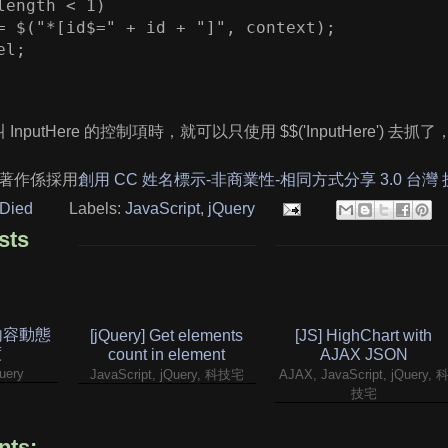
length < 1)

= $("*[id$=" + id + "]", context);

l;

 InputHere 的控制項時，就可以只使用 $$('InputHere') 去
著作係採用
創用 CC 姓名標示-非商業性-相同方式分享 3.0 台灣
Died
Labels:
JavaScript
,
jQuery
sts
e 內容動態
[jQuery] Get elements
[JS] HighChart with
度
count in element
AJAX JSON
uery
JavaScript, jQuery, 科技宅
AJAX, JavaScript, jQuery, 
技宅
ts: