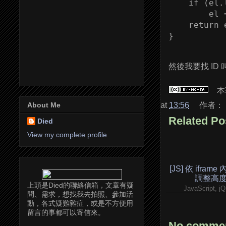
    if (el.
        el 
    return e
然後我要找 ID 叫
本
at
13:56
作者：
About Me
Related Po
Died
View my complete profile
[JS] 依 ifram
調整高
上頭是Died的聯絡信箱，文章有疑
JavaScript, jQ
問、需求，想找我去拍照、參加活
動，各式疑難雜症，或是不方便用
留言的事都可以寄信來。
No commen