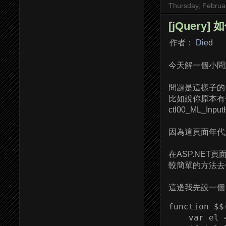
Thursday, Februa
[jQuery]
作者：
Died
今天解一個小問
問題是這樣子的，
比如說你原本有個 
ctl00_ML_In
因為這頁面年代
在ASP.NET頁面
較簡單的方法去
這邊我先設一個 f
function $$
    var el 