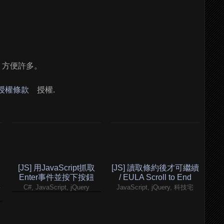
抓了，方便許多。
 授權條款
授權.
[JS] 用JavaScript抓取
[JS] 讀取條約後才可繼續
Enter事件並按下按鈕
/ EULA Scroll to End
科
C#, JavaScript, jQuery
JavaScript, jQuery, 科技宅