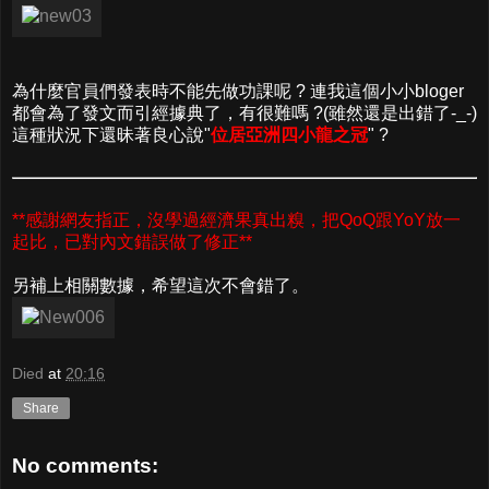
為什麼官員們發表時不能先做功課呢 ? 連我這個小小bloger
都會為了發文而引經據典了，有很難嗎 ?(雖然還是出錯了-_-)
這種狀況下還昧著良心說"
位居亞洲四小龍之冠
" ?
**感謝網友指正，沒學過經濟果真出糗，把QoQ跟YoY放一
起比，已對內文錯誤做了修正**
另補上相關數據，希望這次不會錯了。
Died
at
20:16
Share
No comments: