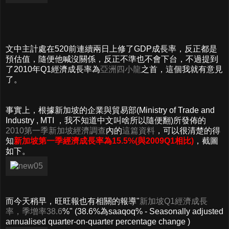
文中主計處在520前連續兩日上修了GDP成長率，反正都是
預估值，隨便他喊沒關係，反正不準也不會下台，不過提到
了2010年Q1經濟成長率為
亞洲四小龍
之首，這個我就有意見
了。
事實上，根據新加坡的企業與貿易部(Ministry of Trade and
Industry , MTI ，我不知道中文叫啥所以隨便翻)所發佈的
2010第一季新加坡經濟調查
內的
這篇資料
，可以很清楚的得
知
新加坡第一季經濟成長率為15.5%(與2009Q1相比)
，截圖
如下。
而今天稍早，旺旺報也有相關的報導"
新加坡Q1經濟成長
率，季增率38.6
%" (38.6%為saaqoq% - Seasonally adjusted
annualised quarter-on-quarter percentage change )