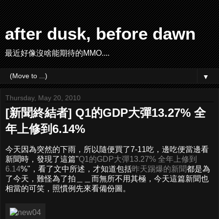
after dusk, before dawn
最近好像沒啥能期待的MMO....
▼
Thursday, May 20, 2010
[新聞終結者] Q1的GDP大彈13.27% 全
年上修到6.14%
今天因為突然的下雨，所以隨便買了7-11吃，邊吃便當邊看
新聞時，發現了這篇"
Q1的GDP大彈13.27% 全年上修到
6.14
%"，看了文中所述，才知道包括
昨天踢爆的新聞
都是為
了今天，難怪為了拍＿＿而無所不用其極，今天這篇新聞也
相當的可笑，照慣例先來看備份圖。