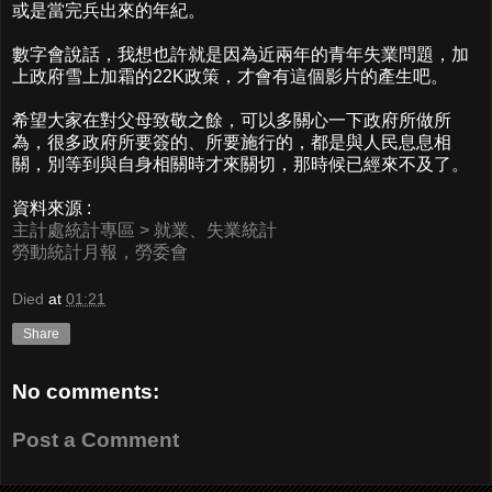
或是當完兵出來的年紀。
數字會說話，我想也許就是因為近兩年的青年失業問題，加
上政府雪上加霜的22K政策，才會有這個影片的產生吧。
希望大家在對父母致敬之餘，可以多關心一下政府所做所
為，很多政府所要簽的、所要施行的，都是與人民息息相
關，別等到與自身相關時才來關切，那時候已經來不及了。
資料來源 :
主計處統計專區 > 就業、失業統計
勞動統計月報，勞委會
Died
at
01:21
Share
No comments:
Post a Comment