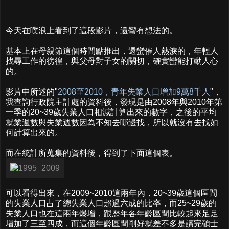
今天在噗浪上看到了這段影片，還蠻有想法的。
基本上在母親節這個時間點推出，還蠻催人熱淚的，年輕人
找尋工作的徬徨，與父母對子女的關切，確實蠻能打動人心
的。
影片中所述的"
2008至2010，青年失業人口增加9萬8千人
"，
我查詢行政院主計處的資料後，發現是由2008年與2010年第
一季的20~39歲失業人口相減計算出來的數字，之後的平均
就業週數與失業週數因為不知去哪邊找，所以就沒有去找如
何計算出來的。
而在統計所蒐集的資料後，得到了下面這個表。
可以看得出來，在2009~2010這兩年內，20~39歲這個區間
的失業人口占了總失業人口超過六成的比率，而25~29歲的
失業人口也在這兩年爆增，跟歷年各年齡區間比較起來足足
增加了三至四成，而這個年齡區間剛好就差不多是讀完碩士