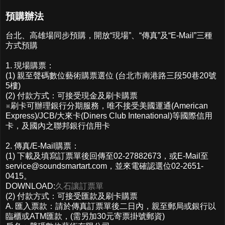
預購辦法
台北、高雄場同步預購，開放“現場”、“傳真”及“E-Mail”三種
方式預購
1. 現場購票：
(1) 親至聲碼數位藝術購票選位 (台北市南港路三段50巷20號
5樓)
(2) 付款方式：可接受現金及刷卡購票
※刷卡可辦理銀行分期服務，唯不接受美國運通(American
Express)/JCB/大來卡(Diners Club Intenational)等國際信用
卡，及國內之聯邦銀行信用卡
2. 傳真/E-Mail購票：
(1) 下載及填寫訂票單後回傳至02-27882673，或E-Mail至
service@soundsmartart.com
，並來電確認選位02-2651-
0415。
DOWNLOAD:
久石讓訂票單
(2) 付款方式：可接受匯款及刷卡購票
A. 匯入票款：請於傳真訂票單後二日內，親至郵局或銀行以
臨櫃或ATM匯款，(需另加30元寄票掛號郵資)