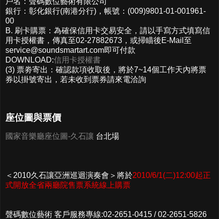
戶名：聲碼數位藝術有限公司
銀行：彰化銀行(南港分行)，帳號：(009)9801-01-001961-
00
B. 刷卡購票：為確保信用卡交易安全，請以手寫方式填寫信
用卡授權書，傳真至02-27882673，或掃瞄後E-Mail至
service@soundsmartart.com
即可付款
DOWNLOAD:
信用卡授權書
(3) 票劵寄出：確認款項收取後，將於7~14個工作天內將票
券以掛號寄出，若未收到票券請來電洽詢
座位圖與票價
國家音樂廳座位圖-久石讓
台北場
＜2010久石讓亞洲巡迴演奏會＞將於
2010/6/1(二)12:00起正
式開放全省兩廳院售票系統線上購票
聲碼數位藝術 客戶服務專線:02-2651-0415 / 02-2651-5826