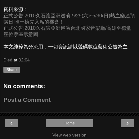
資料來源 :
正式公告:2010久石讓亞洲巡演-5/29(六)~5/30(日)熱血樂迷預
購日 唯一搶先入席的機會！
正式公告:2010久石讓亞洲巡演台北國家音樂廳/高雄至德堂
座位票區示意圖
本文純粹為分流用，一切資訊請以聲碼數位藝術公告為主
Died
at
02:04
Share
No comments:
Post a Comment
‹
›
Home
View web version