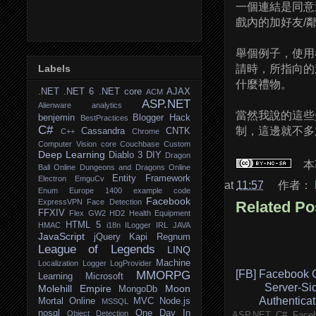
一個連結是同意
戲內的加好友/
舉個例子，使用者
Labels
請時，所指向的
什麼禮物。
.NET
.NET 6
.NET core
AJAX
ACM
ASP.NET
Alienware
analytics
當然我說的這些
benjemin
Blogger Hack
BestPractices
C#
制，這邊就不多
Cassandra
CNTK
C++
Chrome
Computer Vision
core
Couchbase
Custom
Deep Learning
Diablo 3
DIY
Dragon
本
Ball Online
Dungeons and Dragons Online
Entity Framework
Electron
EmguCv
at
11:57
作者：
Enum
Europe 1400
example code
Facebook
ExpressVPN
Face Detection
Related Po
FFXIV
Flex
GW2
HD2
Health Equipment
HTML 5
HMAC
i18n
ILogger
IRL
JAVA
JavaScript
jQuery
Kapi Regnum
League of Legends
LINQ
Machine
Localization
Logger
LogProvider
[FB] Facebook
MMORPG
Learning
Microsoft
Server-Si
Molehill Empire
Moon
MongoDb
Authenticat
Mortal Online
MVC
Node.js
MSSQL
nosql
One Day In
Object Detection
ASP.NET, C#, Fac