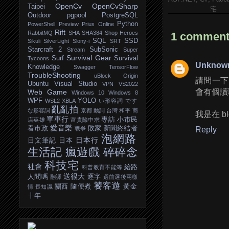
OpenCv
OpenCvSharp
Taipei
宅
Outdoor
pgpool
PostgreSQL
Python
PowerShell
Preview
Prius Online
Rift
RabbitMQ
SHA
SHA384
Shop Heroes
1 comment
SQL
SSD
Sikuli
SilverLight
Slony-i
SRT
Starcraft 2
SubSonic
Stream
Super
Survival Gear
Surf
Survival
Tycoons
Unknow
Knowledge
Swagger
TensorFlow
TroubleShooting
uBlock Origin
請問一下頁
Ubuntu
Visual Studio
VPN
VS2022
會有個讀取中的
Web Game
Windows 10
Windows 8
WPF
YOLO
WSL2
XBLA
い形容詞
です
亂亂拍
な形容詞
京都
動詞
台灣
和平
商
我是在 blo
單車行
專訪
小市民
店英雄
富貴險中求
愛音樂
看市政
敗家
新聞終結者
戰爭
Reply
泡網路
日本行
日文筆記
日本
生活記
瘋遊戲
碎碎念
科技宅
社會
給路
科普教育不能等
送很大
人問嗎
逐字
翻譯
選前選後兩樣
饕客遊
關西
隨便煮
黃金
情
長知識
十年