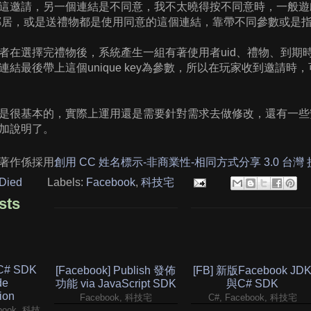
這邀請，另一個連結是不同意，我不太曉得按不同意時，一般遊
鄰居，或是送禮物都是使用同意的這個連結，靠帶不同參數或是
在選擇完禮物後，系統產生一組有著使用者uid、禮物、到期時間的
連結最後帶上這個unique key為參數，所以在玩家收到邀請
是很基本的，實際上運用還是需要針對需求去做修改，還有一些
加說明了。
著作係採用
創用 CC 姓名標示-非商業性-相同方式分享 3.0 台灣
Died
Labels:
Facebook
,
科技宅
sts
 C# SDK
[Facebook] Publish 發佈
[FB] 新版Facebook JD
de
功能 via JavaScript SDK
與C# SDK
ion
Facebook, 科技宅
C#, Facebook, 科技宅
ebook, 科技