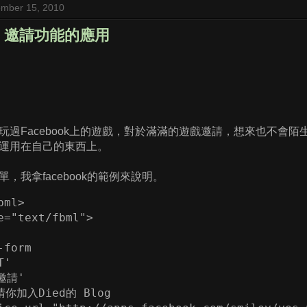
mber 15, 2010
ok] 邀請功能的應用
玩過Facebook上的遊戲，對於滿滿的遊戲邀請，想來也不會
運用在自己的東西上。
，我拿facebook的範例來說明。
ml>

e="text/fbml">

form

'

邀請'

請你加入Died的 Blog 
