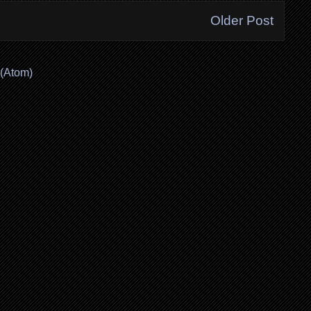
Older Post
(Atom)