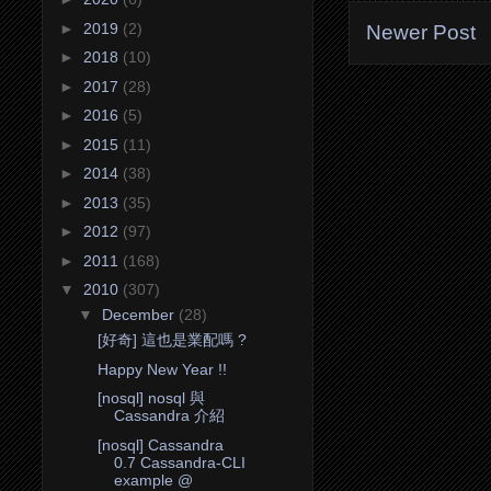
►
2019
(2)
Newer Post
►
2018
(10)
►
2017
(28)
►
2016
(5)
►
2015
(11)
►
2014
(38)
►
2013
(35)
►
2012
(97)
►
2011
(168)
▼
2010
(307)
▼
December
(28)
[好奇] 這也是業配嗎 ?
Happy New Year !!
[nosql] nosql 與
Cassandra 介紹
[nosql] Cassandra
0.7 Cassandra-CLI
example @