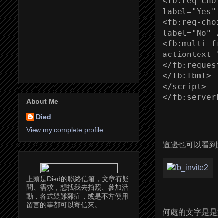
<fb:req-cho
label="Yes" 
<fb:req-cho
label="No" /
<fb:multi-f
actiontext=
</fb:request
</fb:fbml>

</script>

</fb:server
About Me
Died
View my complete profile
這邊也可以看到
上頭是Died的聯絡信箱，文章有疑
問、需求，想找我去拍照、參加活
動，各式疑難雜症，或是不方便用
留言的事都可以寄信來。
何處的文字是是對