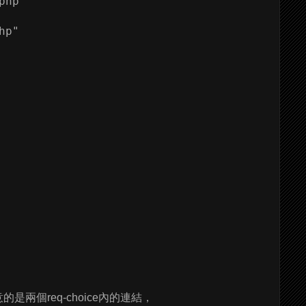
hp" 

p" 

兩個req-choice內的連結，