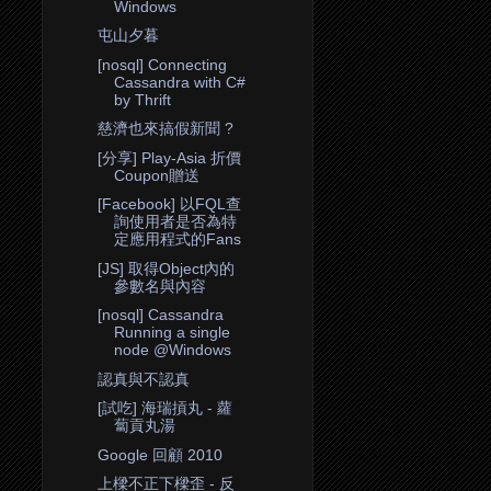
Windows
屯山夕暮
[nosql] Connecting
Cassandra with C#
by Thrift
慈濟也來搞假新聞 ?
[分享] Play-Asia 折價
Coupon贈送
[Facebook] 以FQL查
詢使用者是否為特
定應用程式的Fans
[JS] 取得Object內的
參數名與內容
[nosql] Cassandra
Running a single
node @Windows
認真與不認真
[試吃] 海瑞摃丸 - 蘿
蔔貢丸湯
Google 回顧 2010
上樑不正下樑歪 - 反